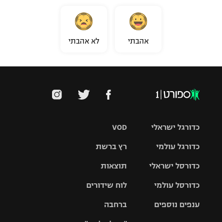
רשיון להקרנה פומבית לבית עסק
הצטרפות לחבילת הערוצים
אהבתי
לא אהבתי
לוח דרושים – ג'ובנט
תגיות
המגזין
כדורגל ישראלי
VOD
כדורגל עולמי
רץ ברשת
ליגת העל
כדורסל ישראלי
תוצאות
ליגת
ליגה לאומית
האלופות
כדורסל עולמי
לוח שידורים
ליגת ווינר
סל
גביע הטוטו
ענפים נוספים
ברחבה
ליגה
NBA
אירופית