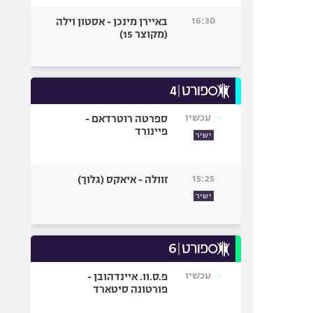
16:30
באיירן מינכן - אסטון וילה
(מקוצר 15)
עכשיו
ספרטה רוטרדאם -
פיינורד
ישיר
15:25
זוולה - איאקס (גלוך)
ישיר
עכשיו
פ.ס.וו. איינדהובן -
פורטונה סיטארד