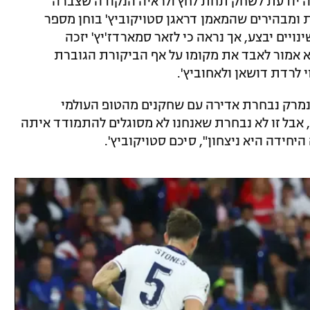
יודעת לשחק תחת לחץ ולראיה הנקודה שצברה
 ומבהירים שהמאמן דראגן סטויקוביץ' בוחן מספר
נויים יבצע, אך נראה כי לזאר סמארדז'יץ' יזכה
א אמור לאבד את מקומו על אף הביקורת הגוברת
 לרדת דושאן ולאחוביץ'.
מרק נבחרת אדירה עם שחקנים מהטופ העולמי
 אבל זו לא נבחרת שאנחנו לא מסוגלים להתמודד איתה
יחידה היא ניצחון", סיכם סטויקוביץ'.