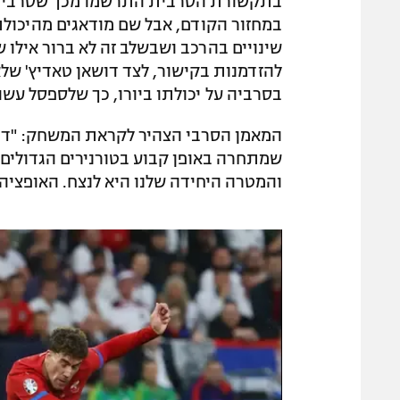
בתקשורת הסרבית התרשמו מכך שסרביה 
במחזור הקודם, אבל שם מודאגים מהיכולת
שינויים בהרכב ושבשלב זה לא ברור אילו שי
להזדמנות בקישור, לצד דושאן טאדיץ' של
בסרביה על יכולתו ביורו, כך שלספסל עשוי
המאמן הסרבי הצהיר לקראת המשחק: "דנ
שמתחרה באופן קבוע בטורנירים הגדולים,
והמטרה היחידה שלנו היא לנצח. האופציה ה