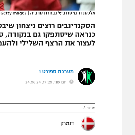
המגזין
אלכסנדר מיטרוביץ' נבחרת סרביה
|
GettyImages
הסקנדינבים רוצים ניצחון שיב
כנראה שיסתפקו גם בנקודה, סט
לעצור את הרצף השלילי ולהעפיל שלב (:00
מערכת ספורט 1
יום שני, 17:29, 24.06.24
מחזור 3
דנמרק