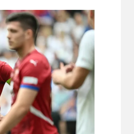
משתתפים וזוכים בפרסים
מכבי ת
הפועל 
תקנון משתתפים וזוכים בפרסים
הפועל 
תקנון עבור פעילות אלקטרה
הפועל 
תקנון עבור פעילות ספורט 1 – "מרלן"
מכבי נ
טניס
בני יהו
גיימינג E-Sports
תנאי שימוש
מדיניות פרטיות
תקנון פעילות ספורט 1
רשיון להקרנה פומבית לבית עסק
הצטרפות לחבילת הערוצים
לוח דרושים – ג'ובנט
תגיות