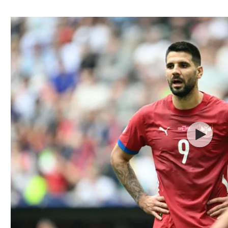
ל אביב
ליגה טורקית
תל אביב
ליגה סינית
חיפה
ליגה ברזילאית
באר שבע
ליגות נוספות
תניה
דה