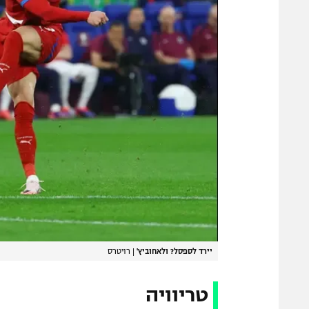
יירד לספסל? ולאחוביץ'
|
רויטרס
טריוויה