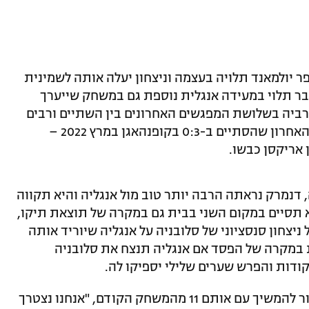
 יולמאנד תלויה בעצמה וניצחון יעלה אותה לשמינית
כבר תלוי במעידה אנגלית נוספת גם במשחק שייערך
רביה בשלושת המפגשים האחרונים בין השתיים ורבים
משחקני הסגל שלה היו על הדשא במפגש האחרון שהסתיים ב-0:3 בקופנהאגן במרץ 2022 –
 אריקסן כבשו.
 דנמרק נראתה הרבה יותר טוב מול אנגליה והיא תקווה
יא תסיים במקום השני בבית גם במקרה של תוצאת תיקו,
יצחון סנסציוני של סלובניה על אנגליה שיוריד אותה
 במקרה של הפסד אם אנגליה תנצח את סלובניה
ודות והפרש שערים שלילי יספיקו לה.
"זה משחק של 50-50", אמר יולמאנד שאמור להמשיך עם אותם 11 מהמשחק הקודם, "אנחנו נצטרך