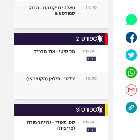
היאבקות WWE
14:40
וואלה! תיקתקנו - מבזק
אופניים
ספורט 9.8
ספורט מוטורי
כדורמים
פוטבול אמריקאי NFL
בייסבול MLB
עכשיו
מנ' סיטי - את' מדריד
ספורט אתגרי
ישיר
ואקסטרים
אומנויות לחימה
16:00
צ'לסי - מילאן (מקוצר 15)
גיימינג E-Sports
עכשיו
סט. פאולי - גרויתר פורת
(פריצות)
ישיר