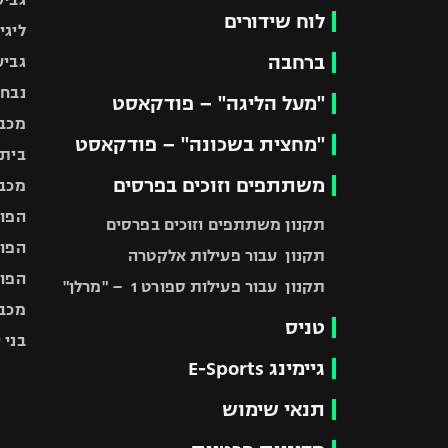
לוח שידורים
ליגי
ברחבה
גביע
נבחר
"מעל הליגה" – פודקאסט
מכבי
"מחצית בשכונה" – פודקאסט
בית"
משתתפים וזוכים בפרסים
מכבי
הפוע
תקנון משתתפים וזוכים בפרסים
הפוע
תקנון עבור פעילות אלקטרה
הפוע
תקנון עבור פעילות ספורט 1 – "מרלן"
מכבי
טניס
בני 
גיימינג E-Sports
תנאי שימוש