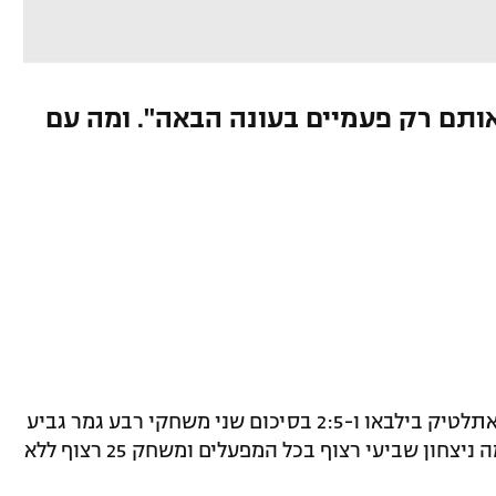
אותם רק פעמיים בעונה הבאה". ומה עם
ברצלונה השלימה את המשימה עם 1:3 על אתלטיק בילבאו ו-2:5 בסיכום שני משחקי רבע גמר גביע
המלך ונדמה כי הדרך סלולה. בארסה רשמה ניצחון שביעי רצוף בכל המפעלים ומשחק 25 רצוף ללא