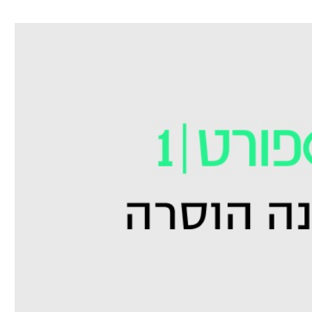
ל אביב
ליגה טורקית
תל אביב
ליגה סינית
חיפה
ליגה ברזילאית
באר שבע
ליגות נוספות
תניה
דה