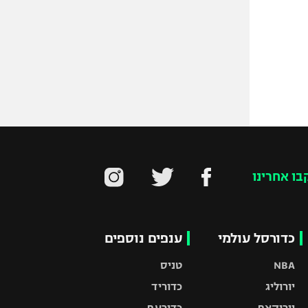
בו אחרינו
כדורסל עולמי
ענפים נוספים
NBA
טניס
יורוליג
כדוריד
יורוקאפ
כדורעף