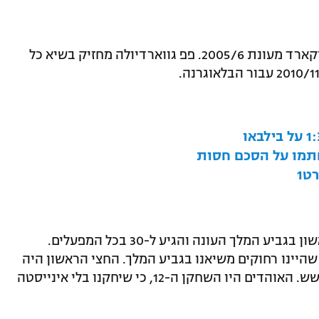
לואיס אנריקה שבר את השיא של פרנק רייקארד מעונת 2005/6. פפ גווארדיולה מחזיק בשיא כל
חתמו על הסכם חסות
ט1
הצליח לכבוש את שערו הראשון בגביע המלך העונה והגיע ל-30 בכל המפעלים.
בוע 29 אמר: "זה נכון שהיינו רחוקים משיאנו בגביע המלך. החצי הראשון היה
גרוע, אבל השער שהבקיעו עזר לנו להתאושש. האוהדים היו השחקן ה-12, כי שיחקנו בלי אינייסטה