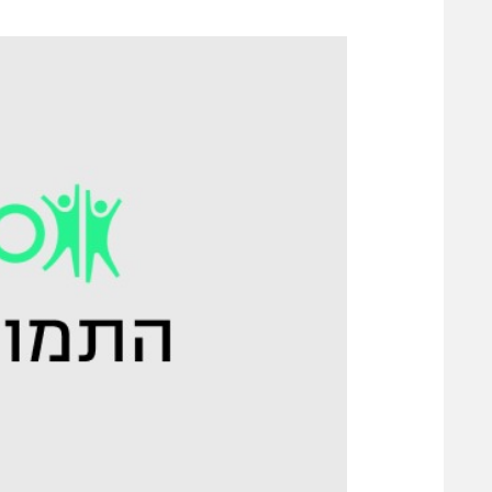
משתתפים וזוכים בפרסים
מכבי ת
הפועל 
תקנון משתתפים וזוכים בפרסים
הפועל 
תקנון עבור פעילות אלקטרה
הפועל 
תקנון עבור פעילות ספורט 1 – "מרלן"
מכבי נ
טניס
בני יהו
גיימינג E-Sports
תנאי שימוש
מדיניות פרטיות
תקנון פעילות ספורט 1
רשיון להקרנה פומבית לבית עסק
הצטרפות לחבילת הערוצים
לוח דרושים – ג'ובנט
תגיות