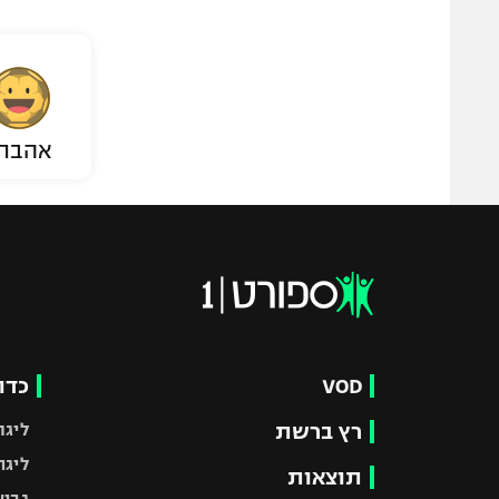
אהבת
VOD
כדו
רץ ברשת
ליגת
ליגה
תוצאות
גביע