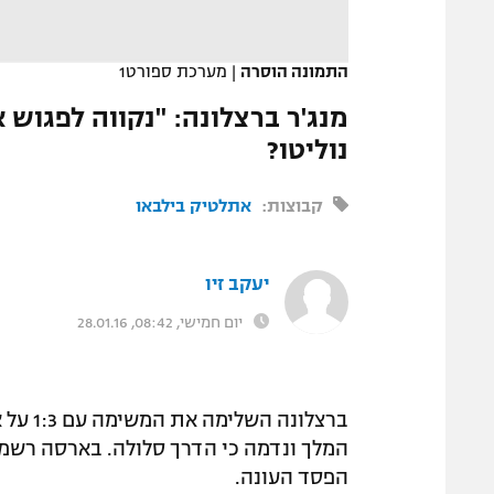
המגזין
התמונה הוסרה
|
מערכת ספורט1
מנג'ר ברצלונה: "נקווה לפגוש 
נוליטו?
קבוצות:
אתלטיק בילבאו
יעקב זיו
יום חמישי, 08:42, 28.01.16
הפסד העונה.