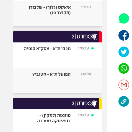
היאבקות WWE
13:20
איאקס (גלוך) - שלבורן
אופניים
(מקוצר 10)
ספורט מוטורי
כדורמים
פוטבול אמריקאי NFL
בייסבול MLB
עכשיו
מכבי ת"א - צסק"א סופיה
ספורט אתגרי
ואקסטרים
אומנויות לחימה
14:00
הפועל ת"א - קטוביץ
גיימינג E-Sports
עכשיו
טוונטה (למקין) -
דונאיסקה סטרדה