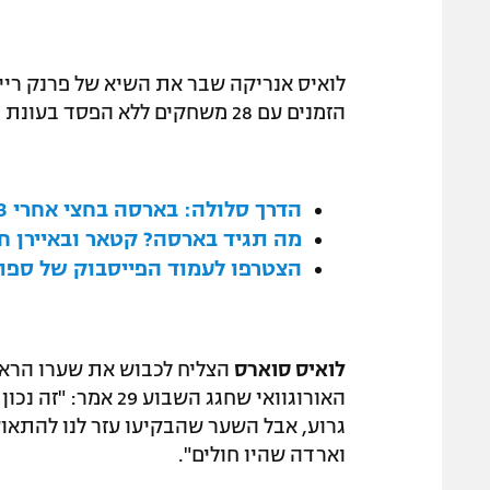
הזמנים עם 28 משחקים ללא הפסד בעונת 2010/11 עבור הבלאוגרנה.
הדרך סלולה: בארסה בחצי אחרי 1:3 על בילבאו
מה תגיד בארסה? קטאר ובאיירן 
הצטרפו לעמוד הפייסבוק של ספור
לואיס סוארס
האורוגוואי שחגג הש
וארדה שהיו חולים".