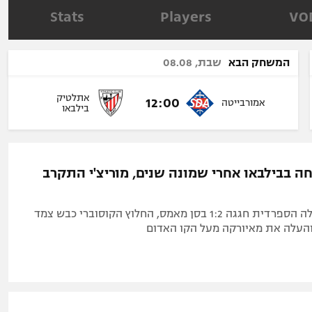
תל אביב
ליגה סינית
Stats
Players
VO
חיפה
ליגה ברזילאית
באר שבע
ליגות נוספות
המשחק הבא
שבת, 08.08
תניה
אתלטיק
דה
12:00
אמורבייטה
בילבאו
חה בבילבאו אחרי שמונה שנים, מוריצ'י התקרב
השלישית בטבלה הספרדית חגגה 1:2 בסן מאמס, החלוץ הקוסוברי כבש צמד