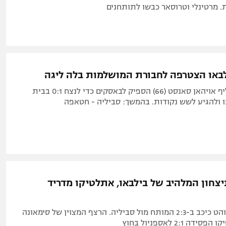
. מרטינלי וטרוסאר כבשו לתותחנים
באו הצטרפה לחבורת המושלמות בלה ליגה
פנדל של המחליף אויהאן סאנסט (66) הספיק לבאסקים כדי לנצח 0:1 בבית
ו ולהגיע לשש נקודות. בהמשך: סביליה - חטאפה
ניצחון המלהיב של בילבאו, אתלטיקו מדריד
שחקן הכנף הלוהט כיכב ב-2:3 המותח מול סביליה. הרצף המצוין של סימאונה
 2:1 לאספניול בחוץ