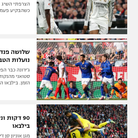
הצרפתי השיג ת
כשהבקיע פעמיי
נועלות הטב
סטואני מהנקוד
הזמן. בילבאו 
בילבאו