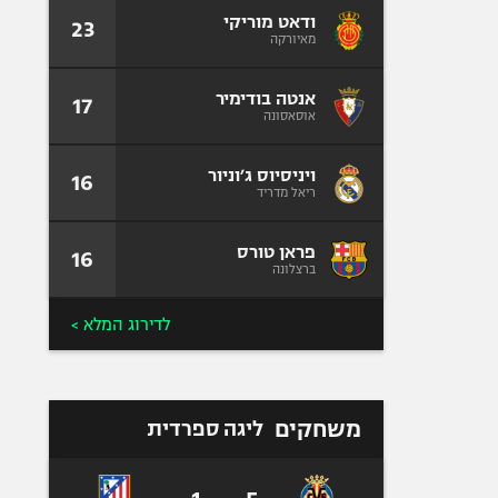
ודאט מוריקי
23
מאיורקה
אנטה בודימיר
17
אוסאסונה
ויניסיוס ג׳וניור
16
ריאל מדריד
פראן טורס
16
ברצלונה
לדירוג המלא >
משחקים
ליגה ספרדית