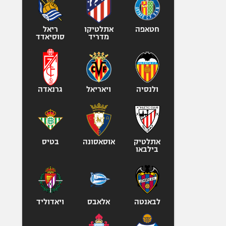
אופניים
ספורט מוטורי
חטאפה
אתלטיקו
ריאל
מדריד
סוסיאדד
כדורמים
פוטבול אמריקאי NFL
בייסבול MLB
ספורט אתגרי
ולנסיה
ויאריאל
גרנאדה
ואקסטרים
אומנויות לחימה
גיימינג E-Sports
אתלטיק
אוסאסונה
בטיס
בילבאו
לבאנטה
אלאבס
ויאדוליד