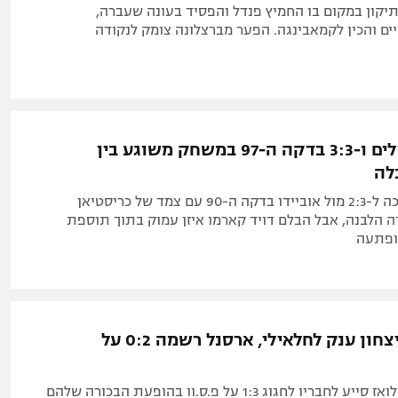
יקון במקום בו החמיץ פנדל והפסיד בעונה שעברה,
ם והכין לקמאבינגה. הפער מברצלונה צומק לנקודה
שלושה פנדלים ו-3:3 בדקה ה-97 במשחק משוגע בין
לה
ג'ירונה כבר הפכה ל-2:3 מול אוביידו בדקה ה-90 עם צמד של כריסטיאן
ה הלבנה, אבל הבלם דויד קארמו איזן עמוק בתוך תוספת
הופתעה
90 דקות וניצחון ענק לחלאילי, ארסנל רשמה 0:2 על
מגן אוניון סן ז'ילואז סייע לחבריו לחגוג 1:3 על פ.ס.וו בהופעת הבכורה שלהם