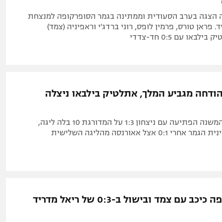
 הצגה בערב הסעודית וממתינה בגמר הסופרקופה למנצחת
 פראן טורס, פרמין לופס, רוני ברדג'י וראפיניה (צמד)
באו עם 0:5 חד-צדדי
ודחה מגביע המלך, אתלטיק בילבאו ניצלה
בורגוס מליגת המשנה הפתיעה עם ניצחון 1:3 על המדורגת 10 בלה ליגה,
0: אצל אאורנסה מהליגה השלישית
קיליאן אמבפה כיכב עם צמד ובישול ב-0:3 של ריאל מדריד