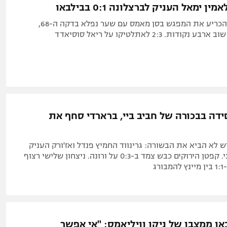
ן ימאל העניק לברצלונה 0:1 בבילבאו
הכוכב בן ה-18 הכריע את המפגש בסן מאמס עם שער נפלא בדקה ה-68,
ות. 2:3 לאתלטיקו על ריאל סוסיאדד
דה בבכורה של חביב ביי, ברארדי סחף את
 לא הביא את הבשורה: גרינווד החמיץ פנדל ואז'ורק העניק
לברסט 0:2 ביתי. קפטן הירוקים כבש צמד ב-0:3 על ורונה. ניצחון שלישי רצוף
רג
או ממצבו של ניקו וויליאמס: "אי אפשר