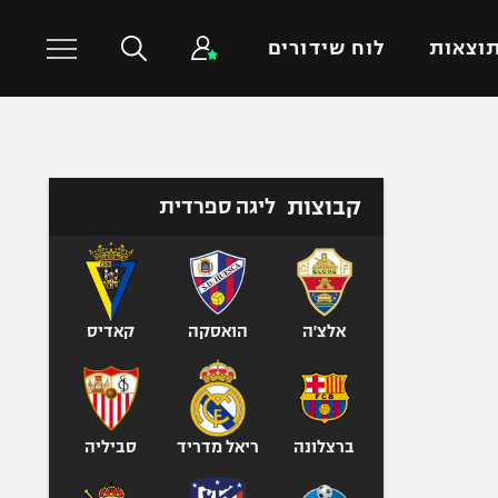
וצאות
לוח שידורים
כדורסל עולמי
ענפים נוספים
קבוצות
ליגה ספרדית
NBA
טניס
יורוליג
כדוריד
יורוקאפ
כדורעף
שחייה
אלצ'ה
הואסקה
קאדיס
ג'ודו
אגרוף
ספורט אולימפי
ברצלונה
ריאל מדריד
סביליה
UFC
היאבקות WWE