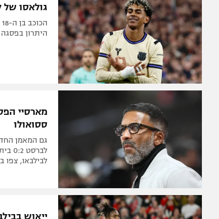
גולאסו של לאמי
היתרון בפסגה שוב ארבע נקוד
מארסיי הפסי
ססואולו
גם המאמן החדש
לבילבאו, צפו ב-1:1 בין מיינץ להמבו
ייאוש בבילב