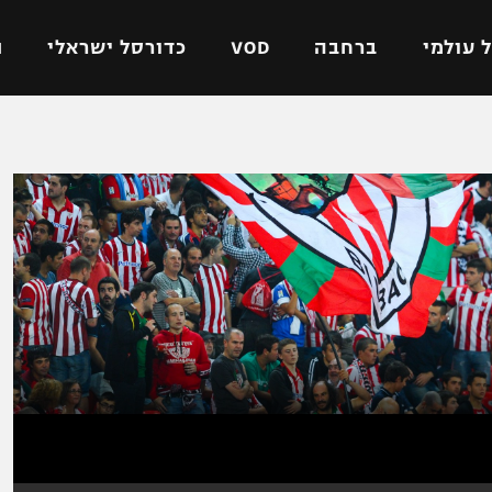
 עולמי
ברחבה
VOD
כדורסל ישראלי
ת
ל ישראלי
כדורגל עולמי
כדורסל ישראלי
על
ליגת האלופות
ליגת ווינר סל
אומית
ליגה אירופית
ליגה לאומית
וטו
ליגה אנגלית
כדורסל נשים
ים
ליגה גרמנית
מכבי תל אביב
מדינה
ליגה ספרדית
הפועל חולון
ישראל
ליגה איטלקית
הפועל ירושלים
יפה
ליגה צרפתית
דני אבדיה
רושלים
ליגה הולנדית
ל אביב
ליגה טורקית