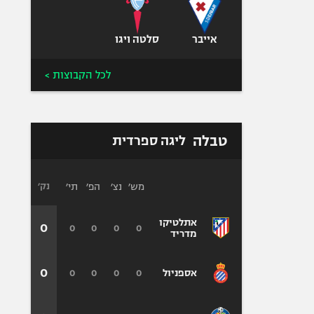
אייבר
סלטה ויגו
לכל הקבוצות >
טבלה
ליגה ספרדית
מש׳
נצ׳
הפ׳
תי׳
נק׳
אתלטיקו
0
0
0
0
0
מדריד
0
0
0
0
0
אספניול