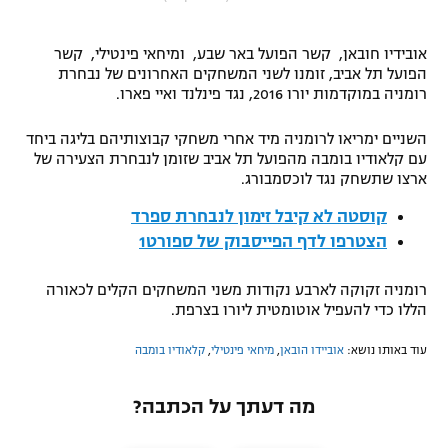
"מחצית בשכונה" – פודקאסט
אופניים
אובידיו חובאן, קשר הפועל באר שבע, ומיחאי פינטילי, קשר
הפועל תל אביב, זומנו לשני המשחקים האחרונים של נבחרת
ספורט מוטורי
משתתפים וזוכים בפרסים
רומניה במוקדמות יורו 2016, נגד פינלנד ואיי פארו.
כדורמים
השניים ימריאו לרומניה מיד אחרי משחקי קבוצותיהם בליגה ביחד
תקנון משתתפים וזוכים בפרסים
עם קלאודיו בומבה מהפועל תל אביב שזומן לנבחרת הצעירה של
טניס
ארצו שתשחק נגד לוכסמבורג.
פוטבול אמריקאי NFL
תקנון עבור פעילות אלקטרה
קוסטה לא קיבל זימון לנבחרת ספרד
גיימינג E-Sports
בייסבול MLB
הצטרפו לדף הפייסבוק של ספורט1
תקנון עבור פעילות ספורט 1 – "מרלן"
ספורט אתגרי ואקסטרים
רומניה זקוקה לארבע נקודות משני המשחקים הקלים לכאורה
תנאי שימוש
הללו כדי להעפיל אוטומטית ליורו בצרפת.
אומנויות לחימה
עוד באותו נושא:
אוביידו הובאן
,
מיחאי פינטילי
,
קלאודיו בומבה
מדיניות פרטיות
גיימינג E-Sports
מה דעתך על הכתבה?
תקנון פעילות ספורט 1