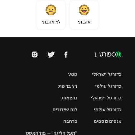
רשיון להקרנה פומבית לבית עסק
הצטרפות לחבילת הערוצים
אהבתי
לא אהבתי
לוח דרושים – ג'ובנט
תגיות
המגזין
כדורגל ישראלי
VOD
כדורגל עולמי
רץ ברשת
ליגת העל
כדורסל ישראלי
תוצאות
ליגת
ליגה לאומית
האלופות
כדורסל עולמי
לוח שידורים
ליגת ווינר
סל
גביע הטוטו
ענפים נוספים
ברחבה
ליגה
NBA
אירופית
"מעל הליגה" – פודקאסט
ליגה לאומית
ליגיונרים