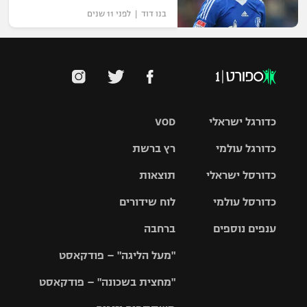
בנו דוד | לפני 11 שנים
כדורגל ישראלי
VOD
כדורגל עולמי
רץ ברשת
ליגת העל
כדורסל ישראלי
תוצאות
ליגת
ליגה לאומית
האלופות
כדורסל עולמי
לוח שידורים
ליגת ווינר
סל
גביע הטוטו
ענפים נוספים
ברחבה
ליגה
NBA
אירופית
"מעל הליגה" – פודקאסט
ליגה לאומית
ליגיונרים
טניס
יורוליג
ליגה אנגלית
"מחצית בשכונה" – פודקאסט
כדורסל נשים
גביע המדינה
כדוריד
יורוקאפ