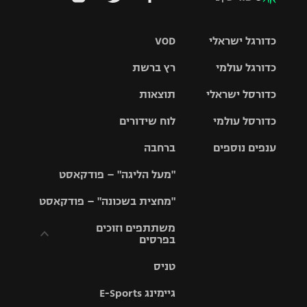
כדורגל ישראלי
VOD
כדורגל עולמי
רץ ברשת
ליגת העל
כדורסל ישראלי
תוצאות
ליגת
ליגה לאומית
האלופות
כדורסל עולמי
לוח שידורים
ליגת ווינר
סל
גביע הטוטו
ענפים נוספים
ברחבה
ליגה
NBA
אירופית
"מעל הליגה" – פודקאסט
ליגה לאומית
ליגיונרים
טניס
יורוליג
ליגה אנגלית
"מחצית בשכונה" – פודקאסט
כדורסל נשים
גביע המדינה
כדוריד
יורוקאפ
ליגה גרמנית
משתתפים וזוכים
בפרסים
מכבי תל
נבחרת
כדורעף
אביב
ישראל
ליגה
טניס
ספרדית
תקנון משתתפים
שחייה
הפועל חולון
מכבי חיפה
וזוכים בפרסים
גיימינג E-Sports
ליגה