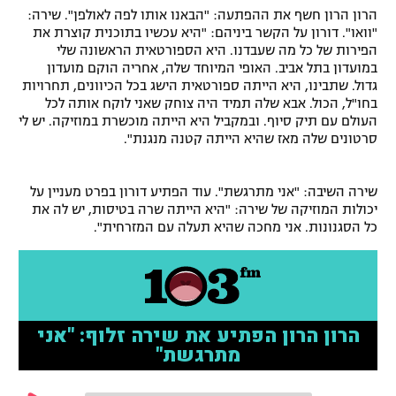
הרון הרון חשף את ההפתעה: "הבאנו אותו לפה לאולפן". שירה:
רשיון להקרנה פומבית לבית עסק
"וואו". דורון על הקשר ביניהם: "היא עכשיו בתוכנית קוצרת את
הפירות של כל מה שעבדנו. היא הספורטאית הראשונה שלי
הצטרפות לחבילת הערוצים
במועדון בתל אביב. האופי המיוחד שלה, אחריה הוקם מועדון
גדול. שתבינו, היא הייתה ספורטאית הישג בכל הכיוונים, תחרויות
בחו"ל, הכול. אבא שלה תמיד היה צוחק שאני לוקח אותה לכל
לוח דרושים – ג'ובנט
העולם עם תיק סיוף. ובמקביל היא הייתה מוכשרת במוזיקה. יש לי
סרטונים שלה מאז שהיא הייתה קטנה מנגנת".
תגיות
המגזין
שירה השיבה: "אני מתרגשת". עוד הפתיע דורון בפרט מעניין על
יכולות המוזיקה של שירה: "היא הייתה שרה בטיסות, יש לה את
כל הסגנונות. אני מחכה שהיא תעלה עם המזרחית".