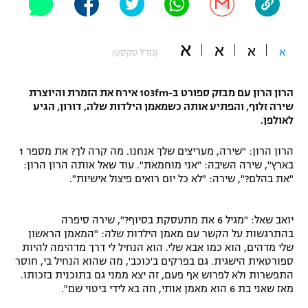
"מחצית בשכונה" – פודקאסט
אופניים
א
א
א
א
(גודל טקסט)
ספורט מוטורי
משתתפים וזוכים בפרסים
הרון הרון עם מבזק ספורט ב-103fm אירח את הזמרת והיוצרת
כדורמים
תקנון משתתפים וזוכים בפרסים
שירה זלוף, והפתיע אותה כשמאמן הילדות שלה, דורון, הגיע
טניס
לאולפן.
פוטבול אמריקאי NFL
תקנון עבור פעילות אלקטרה
הרון הרון: "שירה, מעריצים שלך אנחנו. מה קרה לך? את מספר 1
גיימינג E-Sports
בייסבול MLB
בארץ", שירה השיבה: "אני מוחמאת". עוד שאל אותה הרון הרון:
תקנון עבור פעילות ספורט 1 – "מרלן"
"את בהלם?", שירה: "לא כל יום רואים פיצול אישיות".
ספורט אתגרי ואקסטרים
תנאי שימוש
יואב שאל: "מגיל 6 את מתעסקת בסיוף?", שירה סיפרה
אומנויות לחימה
בהתרגשות על הקשר עם מאמן הילדות שלה: "המאמן הראשון
שלי מדהים, הוא כמו אבא שלי. הוא הנחיל לי דרך מדהימה להיות
מדיניות פרטיות
גיימינג E-Sports
ספורטאית הישגית. גם בפרקים ב'כוכב', מה שהוא הנחיל בי, חוסר
התפשרות ולא לפרוש אף פעם, זה יצא ממני גם בתוכנית בזכותו.
מאז שאני בת 6 הוא מאמן אותי, וזה בא לידי ביטוי שם".
תקנון פעילות ספורט 1