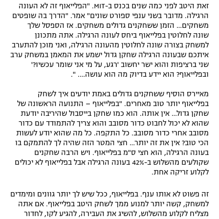
זאת היטב לפני כמה שנים בכנס ב-MIT. "הפלייאוף זה לא העונה
הרגילה. מדובר בשני ענפי ספורט שונים" אמר. "הדרך בה שופטים
משחקים… הזמן ששחקנים גדולים משחקים. אז הספסל שלך
שונה לחלוטין בפלייאוף ביחס לעונה הרגילה. אתה מתכונן
למשחק בצורה שונה לחלוטין מהעונה הרגילה, ואני מוכן להתערב
איתכם שבעונה הרגילה שחקן גדול ישמע את המאמן במשחק ערב
שני ברציפות והוא ישר יחשוב 'רגע, על מי אני שומר עכשיו?'
ובפלייאוף? הוא יידע בדיוק מה הוא עושה…. ".
מאיירס הוסיף ששחקנים גדולים באמת יודעים איך לשחק
בפלייאוף יותר טוב מאחרים. "בפלייאוף – התנועה הראשונה של
שחקן גדול… אין אותה. הוא כמו שחקן בייסבול שהיריבה יודעת
שהוא לא יכול לחבוט כדור מסובב והוא צריך להתמודד עם כדור
מסובב אחרי כדור מסובב. כל התקפה. כל מה שהוא יודע לעשות
הכי טוב? אין את זה יותר… חצי המטר הזה שהיה לך להתמקם בו
בעונה הרגילה, הוא חצי ס"מ בפלייאוף. ויש הרבה שחקנים
שקולעים מהשלוש ב-42% בעונה הרגילה אבל בפלייאוף לא יכולים
לקלוע זריקה אחת.
זה פשוט לא אותו ענף. בפלייאוף, ככל שיש לך יותר גוונים ומימדים
למשחק, קשה יותר למנוע ממך לשחק היטב בפלייאוף. אם אתה
מצליח לקלוע מהשלוש, להשיג את העבירה, להגיע לקו, לחדור