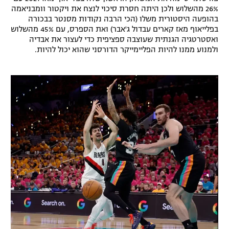
26% מהשלוש ולכן היתה חסרת סיכוי לנצח את ויקטור וומבניאמה
רשיון להקרנה פומבית לבית עסק
בהופעה היסטורית משלו (הכי הרבה נקודות מסנטר בבכורה
בפלייאוף מאז קארים עבדול ג'אבר) ואת הספרס, עם 45% מהשלוש
הצטרפות לחבילת הערוצים
ואסטרטגיה הגנתית שעוצבה ספציפית כדי לעצור את אבדיה
ולמנוע ממנו להיות הפליימייקר הדורסני שהוא יכול להיות.
לוח דרושים – ג'ובנט
תגיות
המגזין