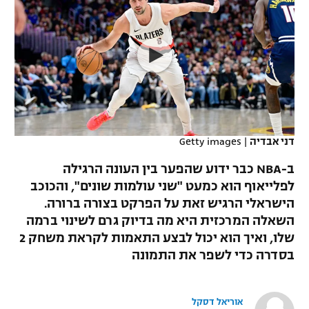
כדורסל נשים
נבחרת ישראל
יורוליג
ליגה ספרדית
טניס
VOD
מכבי תל אביב
מכבי חיפה
יורוקאפ
ליגה איטלקית
כדוריד
הפועל חולון
בית"ר ירושלים
רץ ברשת
ליגה צרפתית
כדורעף
הפועל ירושלים
מכבי תל אביב
ליגה הולנדית
שחייה
תוצאות
דני אבדיה
|
Getty images
דני אבדיה
הפועל תל אביב
ליגה טורקית
ב-NBA כבר ידוע שהפער בין העונה הרגילה
ג'ודו
הפועל חיפה
לפלייאוף הוא כמעט "שני עולמות שונים", והכוכב
לוח שידורים
ליגה סינית
הישראלי הרגיש זאת על הפרקט בצורה ברורה.
אגרוף
הפועל באר שבע
השאלה המרכזית היא מה בדיוק גרם לשינוי ברמה
ליגה ברזילאית
ברחבה
שלו, ואיך הוא יכול לבצע התאמות לקראת משחק 2
ספורט אולימפי
מכבי נתניה
בסדרה כדי לשפר את התמונה
ליגות נוספות
UFC
"מעל הליגה" – פודקאסט
בני יהודה
אוריאל דסקל
היאבקות WWE