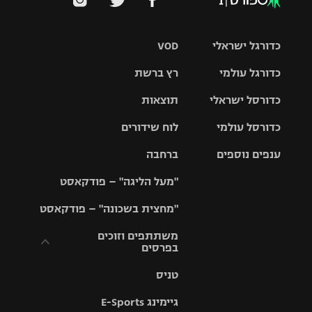
כדורגל ישראלי
VOD
כדורגל עולמי
רץ ברשת
ליגת העל
כדורסל ישראלי
תוצאות
ליגת
ליגה לאומית
האלופות
כדורסל עולמי
לוח שידורים
ליגת ווינר
סל
גביע הטוטו
ענפים נוספים
ברחבה
ליגה
NBA
אירופית
"מעל הליגה" – פודקאסט
ליגה לאומית
ליגיונרים
טניס
יורוליג
ליגה אנגלית
"מחצית בשכונה" – פודקאסט
כדורסל נשים
גביע המדינה
כדוריד
יורוקאפ
ליגה גרמנית
משתתפים וזוכים
בפרסים
מכבי תל
נבחרת
כדורעף
אביב
ישראל
ליגה
טניס
ספרדית
תקנון משתתפים
שחייה
הפועל חולון
מכבי חיפה
וזוכים בפרסים
גיימינג E-Sports