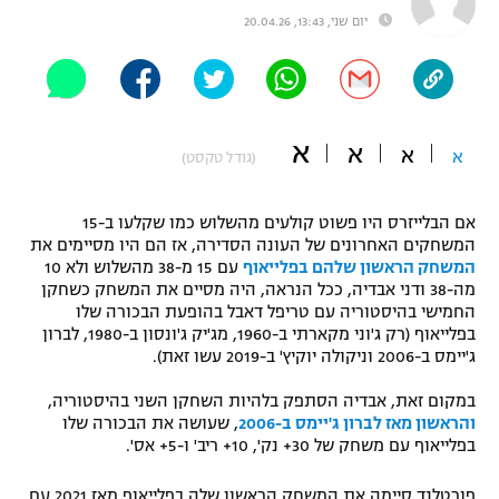
יום שני, 13:43, 20.04.26
"מחצית בשכונה" – פודקאסט
אופניים
ספורט מוטורי
משתתפים וזוכים בפרסים
א
א
כדורמים
א
א
(גודל טקסט)
תקנון משתתפים וזוכים בפרסים
טניס
פוטבול אמריקאי NFL
אם הבלייזרס היו פשוט קולעים מהשלוש כמו שקלעו ב-15
תקנון עבור פעילות אלקטרה
המשחקים האחרונים של העונה הסדירה, אז הם היו מסיימים את
גיימינג E-Sports
בייסבול MLB
המשחק הראשון שלהם בפלייאוף
עם 15 מ-38 מהשלוש ולא 10
תקנון עבור פעילות ספורט 1 – "מרלן"
מה-38 ודני אבדיה, ככל הנראה, היה מסיים את המשחק כשחקן
החמישי בהיסטוריה עם טריפל דאבל בהופעת הבכורה שלו
ספורט אתגרי ואקסטרים
תנאי שימוש
בפלייאוף (רק ג'וני מקארתי ב-1960, מג'יק ג'ונסון ב-1980, לברון
ג'יימס ב-2006 וניקולה יוקיץ' ב-2019 עשו זאת).
אומנויות לחימה
במקום זאת, אבדיה הסתפק בלהיות השחקן השני בהיסטוריה,
מדיניות פרטיות
גיימינג E-Sports
והראשון מאז לברון ג'יימס ב-2006
, שעושה את הבכורה שלו
בפלייאוף עם משחק של 30+ נק', 10+ ריב' ו-5+ אס'.
תקנון פעילות ספורט 1
פורטלנד סיימה את המשחק הראשון שלה בפלייאוף מאז 2021 עם