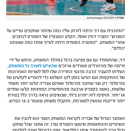
אבדיה
|
אימג'בנק GettyImages
"התוכנית עם דני היתה לזרוק עליו כמה שיותר שחקנים טריים על
המגרש" הסביר דווין ואסל, הקלע המצטיין של הספרס לכתבים
אחרי המשחק. "המטרה הסופית היתה לעייף אותו כמה שאנחנו
יכולים".
דני, שהתמודד גם עם פציעה ברגל במהלך המשחק, נכתש על ידי
זרימה של פורוורדים וגארדים ארוכים
שהציקו לאורך כל המשחק
,
הצליחו להעביר הרבה מרגעי החדירה שלו לסל לשניות האחרונות
של ההתקפות וגם הגיעו בזמן לקו השלוש כדי להפריע לקלעים של
פורטלנד. רק שני שחקני פורטלנד שאינם אבדיה קלעו יותר משתי
שלשות, כאשר בספרס ארבעה מהחמישייה הפותחת קלעו שתיים
או יותר. תוסיפו לזה יתרון ביתי, שבשיפוט נראה בדרך כלל בצורת
יותר זריקות עונשין למארחת, ותקבלו משחק שנגמר ב-13 הפרש.
האתגר הגדול של אבדיה לקראת המשחק השני הוא להבין את
השינויים וההתאמות שיעשו הספרס נגדו. זה אתגר שכל שחקן
גדול צריך להתמודד איתו בפלייאוף, שזה כדורסל שונה לחלוטין