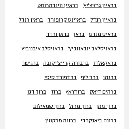
בראיין גרזיצ'יץ'
בראיין ווינדהרוסט
בראיין רנדל
בראיינט קרופורד
בראין רנדל
בראיס מנדס
בראן
בראן ורדר
בראניסלאב יובאנוביץ'
בראניסלב איבנוביץ'
בראקאלדו
ברבורה קרייצ'יקובה
ברגישר
ברגמו
ברד ליף
ברדפורד סיטי
ברהים דיאס
ברודראץ
ברוז'
ברוך דגו
ברוך ממן
ברוך מרזל
ברוך שמאילוב
ברונה ביאנקרדי
ברונה מרקוזין