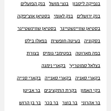
בנפיקה ליסבון
בנצי מושל
בנק הפועלים
בנק ירושלים
בנק לאומי
בסטיאן אוצ'יפקה
בסטיאן שוויינשטייגר
בסטיאן שווינשטייגר
בסקוניה
בעיטה חופשית
בפאלו בילס
בפה מארוטה
בפטימבי גומיס
בצורת
בצלאל סמוטריץ'
בקארי נימגה
בקארי סאניה
בקארי סאנייה
בקארי סנייה
בקי האמון
בקרת התקציבים
בר אביטן
בר אהרוני
בר בוצר
בר בכר
בר בן הרוש