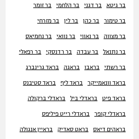
בר גיטא
בר דגני
בר הלחמי
בר זומר
בר טימור
בר כהן
בר לין
בר מזרחי
בר מצווה
בר נאווי
בר נוואי
בר נחמיאס
בר נתנאל
בר עבדה
בר רדנסקי
בר רפאלי
בר רשתי
בראבו
בראגה
בראד גרינברג
בראד וונאמייקר
בראד ליף
בראד סטיבנס
בראד פיט
בראדלי ביל
בראדלי ברקולה
בראדלי קופר
בראדלי רייט פיליפס
בראהים דיאס
בראט סאדיק
בראיין אנגולה