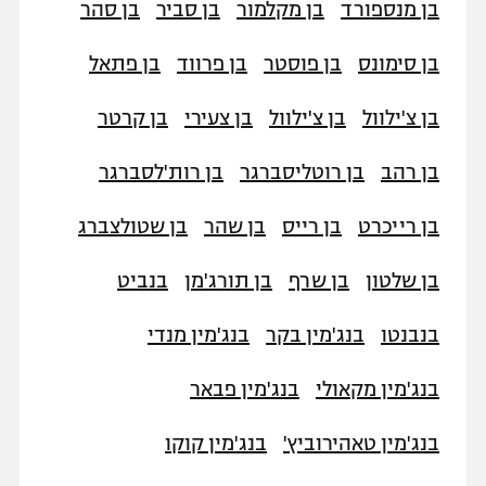
בן מנספורד
בן מקלמור
בן סביר
בן סהר
בן סימונס
בן פוסטר
בן פרווד
בן פתאל
בן צ'ילוול
בן צ'ילוול
בן צעירי
בן קרטר
בן רהב
בן רוטליסברגר
בן רות'לסברגר
בן רייכרט
בן רייס
בן שהר
בן שטולצברג
בן שלטון
בן שרף
בן תורג'מן
בנביט
בנבנטו
בנג'מין בקר
בנג'מין מנדי
בנג'מין מקאולי
בנג'מין פבאר
בנג'מין טאהירוביץ'
בנג'מין קוקו