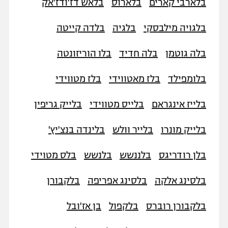
בלארבי קארים
בלארוס
בלאש דז'ודז'אק
בלגויה מילבסקי
בלגיה
בלדה קייטה
בלה גוטמן
בלה חדיד
בלו הוריזונטה
בלומפילד
בלז מאטווידי
בלז מטווידי
בלייז אינגראם
בלייס מטווידי
בלייק גריפין
בלייק מונרו
בלייר וולש
בלינדה בנצ'יץ'
בלן רודריגס
בלננשש
בלנשש
בלס מטוידי
בלסינג אלקה
בלסינג אפריפה
בלקבורן
בלקבורן רוברס
בלקפול
בן אז'ובל