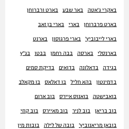
"מחצית בשכונה" – פודקאסט
באקרי ג'אטה
באר שבע
בארט ורברוחן
אופניים
בארט פרברוחן
בארי
בארי בן זאב
ספורט מוטורי
משתתפים וזוכים בפרסים
בארי לייבוביץ'
בארי פרגוסון
בארנט
כדורמים
תקנון משתתפים וזוכים בפרסים
טניס
בארנסלי
בארסה
בבה רחמן
בבטו
בג"ץ
פוטבול אמריקאי NFL
תקנון עבור פעילות אלקטרה
גיימינג E-Sports
בייסבול MLB
בגידה
בדאלונה
בדואים
בדיקת סמים
תקנון עבור פעילות ספורט 1 – "מרלן"
ספורט אתגרי ואקסטרים
בדמינטון
בהא חליל
בו דאלאס
בו מקאלב
תנאי שימוש
אומנויות לחימה
בואבישטה
בואנוס איירס
בוב ארום
מדיניות פרטיות
גיימינג E-Sports
בוב בריאן
בוב לניר
בוב מאיירס
בוב קוזי
תקנון פעילות ספורט 1
בובאן מריאנוביץ'
בובה של לילה
בובות מין