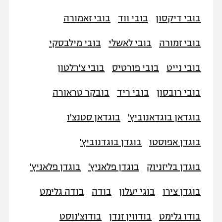
רשיון להקרנה פומבית לבית עסק
בובי דיקסון
בובי ווד
בובי זאמורה
הצטרפות לחבילת הערוצים
בובי זמורה
בובי לאשלי
בובי מילבסקי
לוח דרושים – ג'ובנט
בובי נייט
בובי פורטיס
בובי צ'רלטון
תגיות
בובי רובסון
בובי ריד
בובקר טראורה
המגזין
בוגדאן בוגדאנוביץ'
בוגדאן סטנצ'ו
בוגדן אפוסטו
בוגדן בוגדנוביץ'
בוגדן בליזניוק
בוגדן פלאניץ'
בוגדן פלאניץ'
בוגדן צירו
בוגי יעלון
בודה
בודה גלימט
בודו גלימט
בודווין זנדן
בודוצ'נוסט