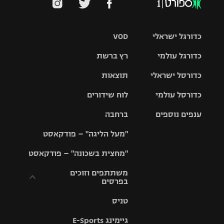
כדורגל ישראלי
VOD
כדורגל עולמי
רץ ברשת
ליגת העל
כדורסל ישראלי
תוצאות
ליגת
ליגה לאומית
האלופות
כדורסל עולמי
לוח שידורים
ליגת ווינר
סל
גביע הטוטו
ענפים נוספים
ברחבה
ליגה
NBA
אירופית
"מעל הליגה" – פודקאסט
ליגה לאומית
ליגיונרים
טניס
יורוליג
ליגה אנגלית
"מחצית בשכונה" – פודקאסט
כדורסל נשים
גביע המדינה
כדוריד
יורוקאפ
ליגה גרמנית
משתתפים וזוכים
בפרסים
מכבי תל
נבחרת
כדורעף
אביב
ישראל
ליגה
טניס
ספרדית
תקנון משתתפים
שחייה
הפועל חולון
מכבי חיפה
וזוכים בפרסים
גיימינג E-Sports