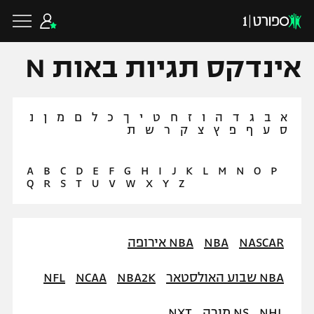
אינדקס תגיות באות N
א
ב
ג
ד
ה
ו
ז
ח
ט
י
ך
כ
ל
ם
מ
ן
נ
כדורגל ישראלי
ס
ע
ף
פ
ץ
צ
ק
ר
ש
ת
ליגת העל
כדורגל עולמי
A
B
C
D
E
F
G
H
I
J
K
L
M
N
O
P
Q
R
S
T
U
V
W
X
Y
Z
ליגה לאומית
ליגת האלופות
כדורסל ישראלי
גביע הטוטו
NASCAR
NBA
NBA אירופה
ליגה אירופית
ליגת ווינר סל
ליגיונרים
כדורסל עולמי
NBA שבוע האולסטאר
NBA2K
NCAA
NFL
ליגה אנגלית
ליגה לאומית
גביע המדינה
NBA
NHL
NS מורה
NXT
ליגה גרמנית
ענפים נוספים