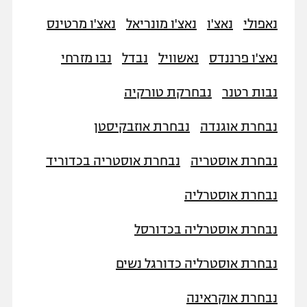
"מחצית בשכונה" – פודקאסט
נאפולי
נאצ'ו
נאצ'ו מונריאל
נאצ'ו מרטינס
אופניים
נאצ'ו פרננדס
נאשוויל
נבדל
נבו מזרחי
ספורט מוטורי
משתתפים וזוכים בפרסים
נבות רטנר
נבחרקת טורקיה
כדורמים
תקנון משתתפים וזוכים בפרסים
טניס
נבחרת אוגנדה
נבחרת אוזבקיסטן
פוטבול אמריקאי NFL
תקנון עבור פעילות אלקטרה
גיימינג E-Sports
בייסבול MLB
נבחרת אוסטריה
נבחרת אוסטריה בכדוריד
תקנון עבור פעילות ספורט 1 – "מרלן"
ספורט אתגרי ואקסטרים
נבחרת אוסטרליה
תנאי שימוש
אומנויות לחימה
נבחרת אוסטרליה בכדורסל
מדיניות פרטיות
גיימינג E-Sports
נבחרת אוסטרליה כדורגל נשים
תקנון פעילות ספורט 1
נבחרת אוקראינה