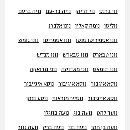
נוי ברנס
נוי דריהן
נויה בר-עם
נויה ברעם
נוליטו
נומה קאליו
נונו אלברז
נונו אספיריטו סנטו
נונו אספריטו
נונו גומש
נונו טבארס
נונו טבארש
נונו מנדש
נונו תומאס
נוני מאדוקה
נוני מדואקה
נוסא איגבור
נוסא איגיבור
נוסא איגייבור
נוסא אייגיבור
נוסייר מזראווי
נוסע בזמן
נועד להט
נועה בוג
נועה בוזגלו
נועה בן חמו
נועה בני
נועה ברק
נועה גנור