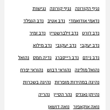
נגיף הקורונה
נגיף קורונה
נגישות
נדאמי אודואמדי
נדב אטיב
נדב הנפלד
נדב ז'ורט
נדב זילברשטיין
נדב זמיר
נדב יעקבי
נדב יעקובי
נדב מילוא
נדב נידם
נדב רייסברג
נדיה חמס
נהואל
נהואל מולינה
נהוראי דבוש
נהוראי יפרח
נהיגה במהירות מופרזת
נהיגה בשכרות
נהיתן נאנדס
נהר הסיין
נהריה
נואה אוקאפור
נואה דושאן