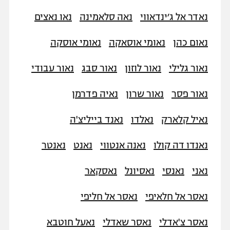
כדורסל נשים
נבחרת ישראל
נאדר אל ג׳ינדאווי
נאה סלאמינה
נאו נאצים
יורוליג
ליגה ספרדית
טניס
VOD
מכבי תל אביב
מכבי חיפה
נאום כהן
נאומי אוסאקה
נאומי אוסקה
יורוקאפ
ליגה איטלקית
כדוריד
הפועל חולון
בית"ר ירושלים
נאור גלילי
נאור לוזון
נאור סבג
נאור עבודי
רץ ברשת
ליגה צרפתית
כדורעף
הפועל ירושלים
מכבי תל אביב
נאור פסר
נאור שרון
נאיה פדרמן
ליגה הולנדית
שחייה
תוצאות
דני אבדיה
הפועל תל אביב
נאיל קלארק
נאלדו
נאנד בייליצ'ה
ליגה טורקית
ג'ודו
הפועל חיפה
לוח שידורים
נאנדו דה קולו
נאנה אנטווי
נאנט
נאנטר
ליגה סינית
אגרוף
הפועל באר שבע
נאני
נאנסי
נאסיונל
נאסקאר
ליגה ברזילאית
ברחבה
ספורט אולימפי
מכבי נתניה
ליגות נוספות
נאסר אל חלאיפי
נאסר אל חליפי
UFC
"מעל הליגה" – פודקאסט
בני יהודה
נאסר צ'אדלי
נאסר שאדלי
נאעל חוטבא
היאבקות WWE