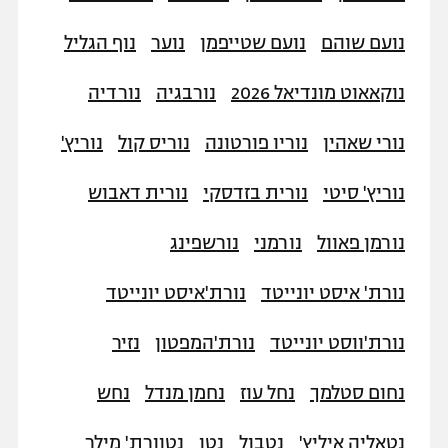
נועם שוהם
נועם שטייפמן
נוער
נוף הגליל
נוקאאוט מונדיאל 2026
נורבגיה
נורדיה
נורי שאהין
נוריו פורטונה
נוריס קול
נוריץ'
נוריץ' סיטי
נורית בזדסקי
נורית דאבוש
נורמן פאוול
נורמני
נורשפינג
נורת' איסט יונייטד
נורת'איסט יונייטד
נורת'ווסט יונייטד
נורת'המפטון
נזיר
נחום סטלמך
נחל עוז
נחמן מנדל
נחש
נטאליה איליץ'
נטבול
נטו
נטוורת' מילר