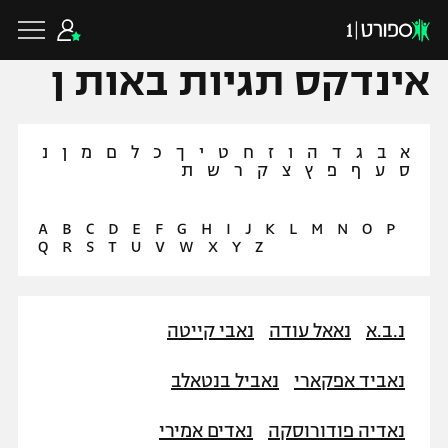
אינדקס תגיות באות ן
א
ב
ג
ד
ה
ו
ז
ח
ט
י
ך
כ
ל
ם
מ
ן
נ
ס
ע
ף
פ
ץ
צ
ק
ר
ש
ת
כדורגל ישראלי
A
B
C
D
E
F
G
H
I
J
K
L
M
N
O
P
ליגת העל
כדורגל עולמי
Q
R
S
T
U
V
W
X
Y
Z
ליגה לאומית
ליגת האלופות
כדורסל ישראלי
נ.ב.א
גביע הטוטו
נאאל עודה
נאבי קייטה
ליגה אירופית
ליגת ווינר סל
ליגיונרים
כדורסל עולמי
נאביד אפקארי
נאביל בנטאלב
ליגה אנגלית
ליגה לאומית
גביע המדינה
נאדיה פודורוסקה
נאדים אמירי
NBA
ליגה גרמנית
ענפים נוספים