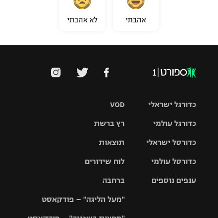
אהבתי
לא אהבתי
כדורגל ישראלי
VOD
כדורגל עולמי
רץ ברשת
ליגת העל
כדורסל ישראלי
תוצאות
ליגת
ליגה לאומית
האלופות
כדורסל עולמי
לוח שידורים
ליגת ווינר
סל
גביע הטוטו
ענפים נוספים
ברחבה
ליגה
NBA
אירופית
"מעל הליגה" – פודקאסט
ליגה לאומית
ליגיונרים
טניס
יורוליג
ליגה אנגלית