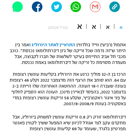
"מחצית בשכונה" – פודקאסט
אופניים
א
א
ספורט מוטורי
א
א
משתתפים וזוכים בפרסים
(גודל טקסט)
כדורמים
אתמול (רביעי) ווייד בולדווין
התראיין לאתר היורוליג ו
אמר בין
תקנון משתתפים וזוכים בפרסים
טניס
היתר ש"זה נדמה שכל זריקה של ג'ון דיברתולומאו נכנסת". כוכב
פוטבול אמריקאי NFL
מכבי תל אביב התייחס בעיקר לשלשות של חברו לקבוצה, אבל
תקנון עבור פעילות אלקטרה
מעמדה מסוימת כל זריקה של דיברתולומאו באמת נכנסת.
גיימינג E-Sports
בייסבול MLB
תקנון עבור פעילות ספורט 1 – "מרלן"
הרכז בן ה-32 מוליך כרגע את היורוליג בקליעות עונשין רצופות
עם 64. הוא סוחב את הרצף הזה מדצמבר 2022 וקלע 46 רצופות
ספורט אתגרי ואקסטרים
בעונה שעברה ו-18 העונה. ההחטאה האחרונה שלו הייתה ב-2
תנאי שימוש
בדצמבר 2022, בהפסד לבאיירן מינכן. העונה הוא הספיק לחלוף
אומנויות לחימה
על פני איגור ראקוצ'ביץ', שקלע 58 זריקות עונשין רצופות במדי
באסקוניה בעונת 2007/8-2008/9.
מדיניות פרטיות
גיימינג E-Sports
דיברתולומאו זורק רק 0.8 זריקות עונשין למשחק ביורוליג, אבל
מתקדם עקב לצד אגודל לכיוון שיא המפעל ששיך לקווין פאנטר
תקנון פעילות ספורט 1
מפרטיזן בלגרד, שעומד על 69 קליעות עונשין רצופות