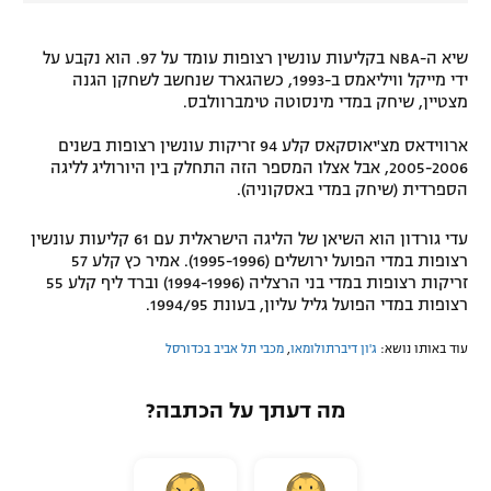
שיא ה-NBA בקליעות עונשין רצופות עומד על 97. הוא נקבע על
ידי מייקל וויליאמס ב-1993, כשהגארד שנחשב לשחקן הגנה
מצטיין, שיחק במדי מינסוטה טימברוולבס.
ארווידאס מצ'יאוסקאס קלע 94 זריקות עונשין רצופות בשנים
2005-2006, אבל אצלו המספר הזה התחלק בין היורוליג לליגה
הספרדית (שיחק במדי באסקוניה).
עדי גורדון הוא השיאן של הליגה הישראלית עם 61 קליעות עונשין
רצופות במדי הפועל ירושלים (1995-1996). אמיר כץ קלע 57
זריקות רצופות במדי בני הרצליה (1994-1996) וברד ליף קלע 55
רצופות במדי הפועל גליל עליון, בעונת 1994/95.
עוד באותו נושא:
ג'ון דיברתולומאו
,
מכבי תל אביב בכדורסל
מה דעתך על הכתבה?