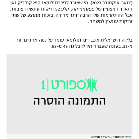
(ינואר-אוקטובר 2023). מי שאורב לדיברתולומאו הוא קנדריק נאן.
רשיון להקרנה פומבית לבית עסק
הגארד המצטיין של פנאתינייקוס קלע 52 זריקות עונשין רצופות,
אבל ההתקדמות שלו הרבה יותר מהירה, בזכות ממוצע של שתי
זריקות עונשין למשחק.
הצטרפות לחבילת הערוצים
לוח דרושים – ג'ובנט
בליגה הישראלית אגב, דיברתולומאו עומד על 78.3 אחוזים; 18
מ-23. בעונה שעברה היו לו בליגה 45 מ-55.
תגיות
המגזין
התמונה הוסרה – מערכת ספורט1