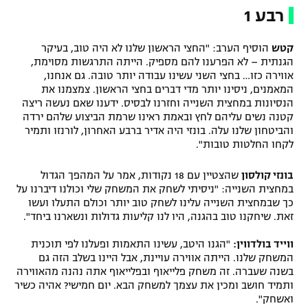
רבע 1
קטש
הוסיף הערב: "החצי הראשון שלנו לא היה טוב, בעיקר
הגנתית – לא הפרענו להם מספיק. הייתה התרגשות מסוימת,
אווירה כזו… בחצי השני עשינו עבודה יותר טובה. גם אנחנו,
המאמנים, ניסינו יותר מדי דברים בחצי הראשון. צמצמנו את
הנסיונות במחצית השנייה וחזרנו לבסיס. ידענו שאם נעשה ריצה
קטנה נשים עליהם לחץ ובאמת ראינו שרמת הביצוע שלהם ירדה
והביטחון שלנו עלה. בונזי היה אדיר ברבע האחרון, לורנזו ותמיר
לקחו החלטות טובות".
בונזי קולסון
שהצטיין עם 18 נקודות, אמר על המהפך הגדול
במחצית השנייה: "ניסיתי לשחק את המשחק שלי וכולנו דיברנו על
כך שבמחצית השנייה עלינו לשחק טוב יותר וכולם התעלו ועשו
זאת. שיחקנו טוב בהגנה, היו לנו קליעות גדולות ונשארנו ביחד".
ווייד בולדווין:
"הגנו היטב, עשינו התאמות ופעלנו לפי תוכנית
המשחק שלנו. הייתה אווירה עויינת, אבל היינו בשלב הזה גם
בשנה שעברה. זה משחק פלייאוף ובפלייאוף אתה נהנה מהאווירה
ותמיד חושב ומכין את עצמך למשחק הבא. יום חמישי? אהיה כשיר
ואשחק".