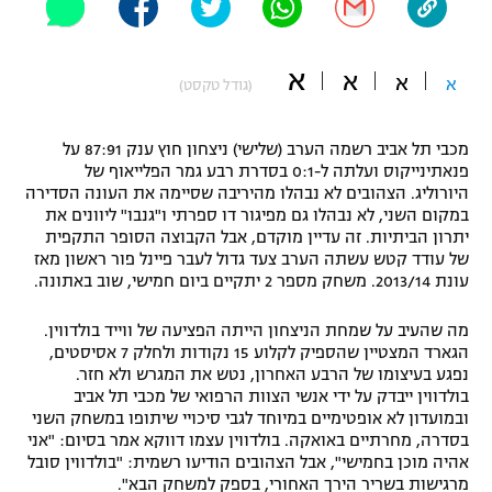
"מחצית בשכונה" – פודקאסט
אופניים
א
א
א
א
(גודל טקסט)
ספורט מוטורי
משתתפים וזוכים בפרסים
מכבי תל אביב רשמה הערב (שלישי) ניצחון חוץ ענק 87:91 על
כדורמים
תקנון משתתפים וזוכים בפרסים
פנאתינייקוס ועלתה ל-0:1 בסדרת רבע גמר הפלייאוף של
טניס
היורוליג. הצהובים לא נבהלו מהיריבה שסיימה את העונה הסדירה
פוטבול אמריקאי NFL
במקום השני, לא נבהלו גם מפיגור דו ספרתי ו"גנבו" ליוונים את
תקנון עבור פעילות אלקטרה
יתרון הביתיות. זה עדיין מוקדם, אבל הקבוצה הסופר התקפית
גיימינג E-Sports
בייסבול MLB
של עודד קטש עשתה הערב צעד גדול לעבר פיינל פור ראשון מאז
תקנון עבור פעילות ספורט 1 – "מרלן"
עונת 2013/14. משחק מספר 2 יתקיים ביום חמישי, שוב באתונה.
ספורט אתגרי ואקסטרים
תנאי שימוש
מה שהעיב על שמחת הניצחון הייתה הפציעה של ווייד בולדווין.
הגארד המצטיין שהספיק לקלוע 15 נקודות ולחלק 7 אסיסטים,
אומנויות לחימה
נפגע בעיצומו של הרבע האחרון, נטש את המגרש ולא חזר.
בולדווין ייבדק על ידי אנשי הצוות הרפואי של מכבי תל אביב
מדיניות פרטיות
גיימינג E-Sports
ובמועדון לא אופטימיים במיוחד לגבי סיכויי שיתופו במשחק השני
בסדרה, מחרתיים באואקה. בולדווין עצמו דווקא אמר בסיום: "אני
אהיה מוכן בחמישי", אבל הצהובים הודיעו רשמית: "בולדווין סובל
תקנון פעילות ספורט 1
מרגישות בשריר הירך האחורי, בספק למשחק הבא".