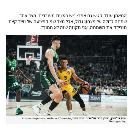
רשיון להקרנה פומבית לבית עסק
המאמן עודד קטש גם אמר: "יש רגשות מעורבים. מצד אחד
הצטרפות לחבילת הערוצים
שמחה גדולה על ניצחון גדול, אבל מצד שני הפציעה של ווייד קצת
מורידה את השמחה. אני מקווה שזה לא חמור".
לוח דרושים – ג'ובנט
תגיות
המגזין
ווייד בולדווין, שחקן מכבי תל אביב
|
אתר רשמי, Andreas Papakonstantinou / Tourette
Photography