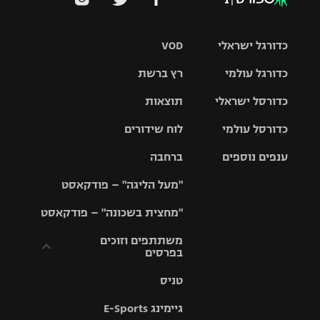
כדורגל ישראלי
VOD
כדורגל עולמי
רץ ברשת
ליגת העל
כדורסל ישראלי
תוצאות
ליגת
ליגה לאומית
האלופות
כדורסל עולמי
לוח שידורים
ליגת ווינר
סל
גביע הטוטו
ענפים נוספים
ברחבה
ליגה
NBA
אירופית
"מעל הליגה" – פודקאסט
ליגה לאומית
ליגיונרים
טניס
יורוליג
ליגה אנגלית
"מחצית בשכונה" – פודקאסט
כדורסל נשים
גביע המדינה
כדוריד
יורוקאפ
ליגה גרמנית
משתתפים וזוכים
בפרסים
מכבי תל
נבחרת
כדורעף
אביב
ישראל
ליגה
טניס
ספרדית
תקנון משתתפים
שחייה
הפועל חולון
מכבי חיפה
וזוכים בפרסים
גיימינג E-Sports
ליגה