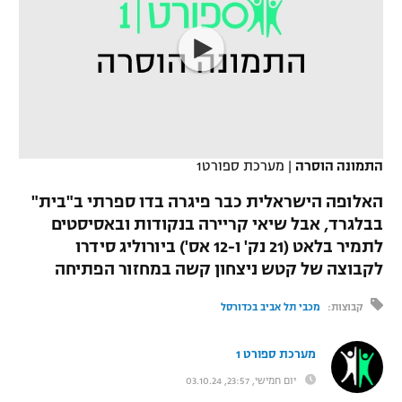
כדורסל נשים
נבחרת ישראל
יורוליג
ליגה ספרדית
טניס
VOD
מכבי תל אביב
מכבי חיפה
יורוקאפ
ליגה איטלקית
כדוריד
הפועל חולון
בית"ר ירושלים
רץ ברשת
ליגה צרפתית
כדורעף
הפועל ירושלים
מכבי תל אביב
התמונה הוסרה
|
מערכת ספורט1
ליגה הולנדית
שחייה
תוצאות
דני אבדיה
הפועל תל אביב
האלופה הישראלית כבר פיגרה בדו ספרתי ב"בית"
ליגה טורקית
בבלגרד, אבל שיאי קריירה בנקודות ובאסיסטים
ג'ודו
הפועל חיפה
לוח שידורים
לתמיר בלאט (21 נק' ו-12 אס') ביורוליג סידרו
ליגה סינית
אגרוף
לקבוצה של קטש ניצחון קשה במחזור הפתיחה
הפועל באר שבע
ליגה ברזילאית
ברחבה
קבוצות:
מכבי תל אביב בכדורסל
ספורט אולימפי
מכבי נתניה
ליגות נוספות
UFC
מערכת ספורט 1
"מעל הליגה" – פודקאסט
בני יהודה
יום חמישי, 23:57, 03.10.24
היאבקות WWE