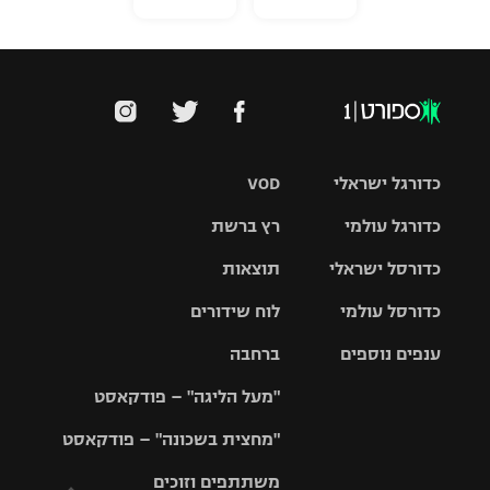
כדורגל ישראלי
VOD
כדורגל עולמי
רץ ברשת
ליגת העל
כדורסל ישראלי
תוצאות
ליגת
ליגה לאומית
האלופות
כדורסל עולמי
לוח שידורים
ליגת ווינר
סל
גביע הטוטו
ענפים נוספים
ברחבה
ליגה
NBA
אירופית
"מעל הליגה" – פודקאסט
ליגה לאומית
ליגיונרים
טניס
יורוליג
ליגה אנגלית
"מחצית בשכונה" – פודקאסט
כדורסל נשים
גביע המדינה
כדוריד
יורוקאפ
ליגה גרמנית
משתתפים וזוכים