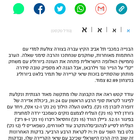
"מחצית בשכונה" – פודקאסט
אופניים
א
ספורט מוטורי
א
משתתפים וזוכים בפרסים
א
א
(גודל טקסט)
כדורמים
תקנון משתתפים וזוכים בפרסים
הבנייה במכבי תל אביב הקיץ עברה בצורה צולעת למדי עם
טניס
החתמות מאוחרות, שחקנים שנחתכו והרבה סימני שאלה. הערב
פוטבול אמריקאי NFL
(חמישי) האלופה הישראלית פתחה את העונה ביורוליג עם משחק
תקנון עבור פעילות אלקטרה
"קל" על הנייר נגד וילרבאן, אבל הגנה לא מספיק טובה סידרה
גיימינג E-Sports
בייסבול MLB
מותחן שהסתיים בזכות שיאי קריירה של תמיר בלאט ביורוליג
תקנון עבור פעילות ספורט 1 – "מרלן"
בניצחון 82:89 צמוד.
ספורט אתגרי ואקסטרים
תנאי שימוש
עודד קטש ראה את הקבוצה שלו מתקשה מאוד הגנתית ונקלעת
לפיגור לקראת סוף הרבע הראשון עם 31:24, ביכולת אדירה של
אומנויות לחימה
ז'ופרה לוברן (17 נק'). בלאט העלה הילוך (21 נק' ו-12 אס'), ויחד עם
ג'ורדן לויד (15 נק') הצליח לצמצם נזקים כשמכבי ירדה למחצית
מדיניות פרטיות
גיימינג E-Sports
בפיגור 52:51. ג'יילן הורד (15 נק') וחסיאל ריברו (11 נק' ו-9 ריב')
הצליחו לסייע לצהוביםלהתקרב עוד לאורחים, כשפאריס לי (12 נק')
בלט בצד השני עם 71:71 לקראת הרבע הרביעי. בדקות האחרונות
תקנון פעילות ספורט 1
זה שוב היה הרכז הישראלי שכיכב עם שיאי הקריירה שלו, ובדקות