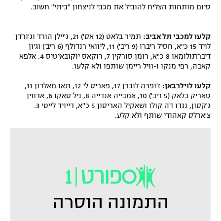
סיום מותחות הצליח להוביל את מכבי לניצחון "ביתי" חשוב.
רשיון להקרנה פומבית לבית עסק
הצטרפות לחבילת הערוצים
קלעו למכבי תל אביב:
תמיר בלאט (12 אס') 21, ג'יילן הורד וג'ורדן
לויד 15 כ"א, חסיל ריברו (9 ריב') 11, ליוואי רנדולף (6 ריב') וג'ון
דיברתולומאו 8 כ"א, רומן סורקין 7, רוקאס יוקובאיטיס 4. אלפא
לוח דרושים – ג'ובנט
קאבה, רפי מנקו ו-וויל ריימן שותפו ולא קלעו.
תגיות
קלעו לוילרבאן:
ז'ופרה לוברן 17, פאריס לי 12, תאו מאלדון 11,
טאריק בלאק (5 ריב') 10, אמבייה אנדייה 8, ניל סאקו 6, אדווין
ג'קסון, ננדו דה קולו ושאקיל האריסון 5 כ"א, דייויד לייטי 3.
המגזין
צ'ארלס קאהודי שותף ולא קלע.