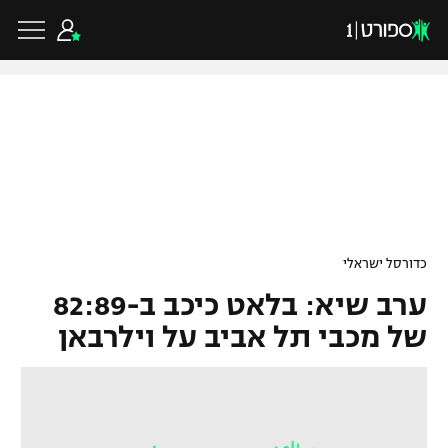
כדורגל ישראלי
ליגת העל
כדורגל עולמי
כדורסל ישראלי
ליגה לאומית
ערב שיא: בלאט כיכב ב-82:89
ליגת האלופות
כדורסל ישראלי
גביע הטוטו
של מכבי תל אביב על וילרבאן
ליגה אירופית
ליגת ווינר סל
ליגיונרים
כדורסל עולמי
ליגה אנגלית
ליגה לאומית
גביע המדינה
NBA
ליגה גרמנית
ענפים נוספים