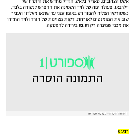
אקס הצהובים, טאריק בלאק, הגדיל מחדש את היתרון של
וילרבאן. פעולה יפה של לויד הקטינה את ההפרש לנקודה בלבד,
כשסורקין הצליח להפוך רק באופן זמני עד שתאו מאלדון העביר
שוב את המומנטום לאורחת. דקות מצוינות של הורד ולויד החזירו
את מכבי שפיגרה רק
52:51
בירידה להפסקה.
התמונה הוסרה – מערכת ספורט1
רבע 3