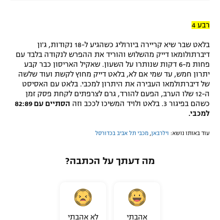
רבע 4
בלאט שבר שיא קריירה ביורוליג כשהגיע ל-18 נקודות, ג'ון
דיברתולומאו דייק מהשלוש והוריד את ההפרש לנקודה בלבד עם
פחות מ-6 דקות שנותרו על השעון. שאקיל האריסון כבר קבע
יתרון חמש, עד שמי אם לא, בלאט דייק מחוץ לקשת ועוד שלשה
של דיברתולמאו העבירה את היתרון למכבי. בלאט עם האסיסט
ה-12 שלו הערב, הפעם להורד, גרם לצרפתים לקחת פסק זמן
כשהם בפיגור 3. בלאט ולויד המשיכו לככב וזה
הסתיים עם 82:89
למכבי.
עוד באותו נושא:
וילרבאן
,
מכבי תל אביב בכדורסל
מה דעתך על הכתבה?
אהבתי
לא אהבתי