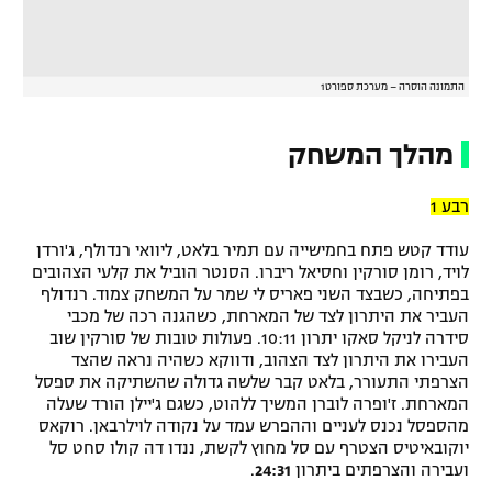
התמונה הוסרה – מערכת ספורט1
מהלך המשחק
רבע 1
עודד קטש פתח בחמישייה עם תמיר בלאט, ליוואי רנדולף, ג'ורדן
לויד, רומן סורקין וחסיאל ריברו. הסנטר הוביל את קלעי הצהובים
בפתיחה, כשבצד השני פאריס לי שמר על המשחק צמוד. רנדולף
העביר את היתרון לצד של המארחת, כשהגנה רכה של מכבי
סידרה לניקל סאקו יתרון 10:11. פעולות טובות של סורקין שוב
העבירו את היתרון לצד הצהוב, ודווקא כשהיה נראה שהצד
הצרפתי התעורר, בלאט קבר שלשה גדולה שהשתיקה את ספסל
המארחת. ז'ופרה לוברן המשיך ללהוט, כשגם ג'יילן הורד שעלה
מהספסל נכנס לעניים וההפרש עמד על נקודה לוילרבאן. רוקאס
יוקובאיטיס הצטרף עם סל מחוץ לקשת, ננדו דה קולו סחט סל
ועבירה והצרפתים ביתרון
24:31
.