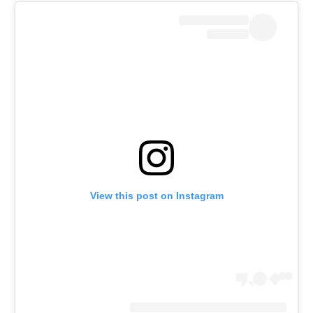
רשיון להקרנה פומבית לבית עסק
הצטרפות לחבילת הערוצים
לוח דרושים – ג'ובנט
תגיות
המגזין
View this post on Instagram