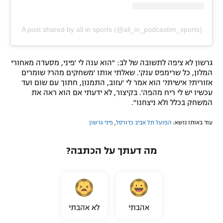
A post shared by all in sports (@all_in_podcastim_sports)
גרשון לא ציפה לתשובה של לב: "הוא ענה לי 'פיני, מסעדה מאחורי
המלון, כל שרימפס ענק'. שאלתי אותו 'משחקים מהר? שומרים
אזורית? אישית?' הוא אמר לי 'עזוב, התמנון, חתוך עם שום ועד
עכשיו יש לי ריח מהפה'. בקיצור, לא ידעתי אם הוא ראה את
המשחק בכלל ולא ניצחנו".
עוד באותו נושא:
הפועל תל אביב כדורסל
,
פיני גרשון
מה דעתך על הכתבה?
אהבתי
לא אהבתי