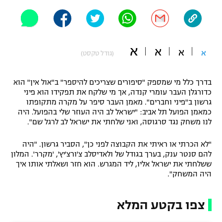
"מחצית בשכונה" – פודקאסט
אופניים
ספורט מוטורי
משתתפים וזוכים בפרסים
א
א
א
א
(גודל טקסט)
כדורמים
תקנון משתתפים וזוכים בפרסים
טניס
בדרך כלל מי שמספק "סיפורים שצריכים להיספר" ב"אול אין" הוא
פוטבול אמריקאי NFL
כדורגלן העבר עומרי קנדה, אך מי שלקח את תפקידו הוא פיני
תקנון עבור פעילות אלקטרה
גרשון ב"פיני וחברים". מאמן העבר סיפר על מקרה מתקופתו
כמאמן הפועל תל אביב: "ישראל לב היה העוזר שלי בהפועל. היה
גיימינג E-Sports
בייסבול MLB
לנו משחק נגד סרגוסה, ואני שלחתי את ישראל לב לרגל שם".
תקנון עבור פעילות ספורט 1 – "מרלן"
ספורט אתגרי ואקסטרים
"לא הכרתי או ראיתי את הקבוצה לפני כן", הסביר גרשון. "היה
תנאי שימוש
להם סנטר ענק, בערך בגודל של ולאדיסלב צ'ורצ'יץ', 'מקרר'. המלון
אומנויות לחימה
ששלחתי את ישראל אליו, ליד המגרש. הוא חזר ושאלתי אותו איך
היה המשחק".
מדיניות פרטיות
גיימינג E-Sports
צפו בקטע המלא
תקנון פעילות ספורט 1