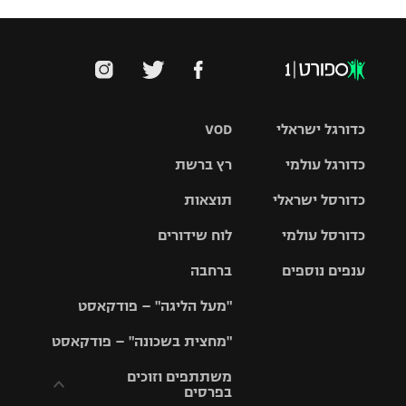
כדורגל ישראלי
VOD
כדורגל עולמי
רץ ברשת
ליגת העל
כדורסל ישראלי
תוצאות
ליגת
ליגה לאומית
האלופות
כדורסל עולמי
לוח שידורים
ליגת ווינר
סל
גביע הטוטו
ענפים נוספים
ברחבה
ליגה
NBA
אירופית
"מעל הליגה" – פודקאסט
ליגה לאומית
ליגיונרים
טניס
יורוליג
ליגה אנגלית
"מחצית בשכונה" – פודקאסט
כדורסל נשים
גביע המדינה
כדוריד
יורוקאפ
ליגה גרמנית
משתתפים וזוכים
בפרסים
מכבי תל
נבחרת