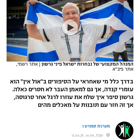
כדורסל נשים
נבחרת ישראל
יורוליג
ליגה ספרדית
טניס
VOD
מכבי תל אביב
מכבי חיפה
יורוקאפ
ליגה איטלקית
כדוריד
הפועל חולון
בית"ר ירושלים
רץ ברשת
ליגה צרפתית
כדורעף
הפועל ירושלים
מכבי תל אביב
ליגה הולנדית
שחייה
תוצאות
המנהל המקצועי של נבחרות ישראל פיני גרשון
|
אתר רשמי,
דני אבדיה
הפועל תל אביב
אתר פיב"א
ליגה טורקית
ג'ודו
בדרך כלל מי שאחראי על הסיפורים ב"אול אין" הוא
הפועל חיפה
לוח שידורים
עומרי קנדה, אך גם למאמן העבר לא חסרים כאלה.
ליגה סינית
אגרוף
גרשון סיפר איך שלח את עוזרו לרגל אחר סרגוסה,
הפועל באר שבע
ליגה ברזילאית
אך זה חזר עם תובנות על מאכלים מהים
ברחבה
ספורט אולימפי
מכבי נתניה
ליגות נוספות
UFC
מערכת ספורט 1
"מעל הליגה" – פודקאסט
בני יהודה
שבת, 14:06, 12.04.25
היאבקות WWE