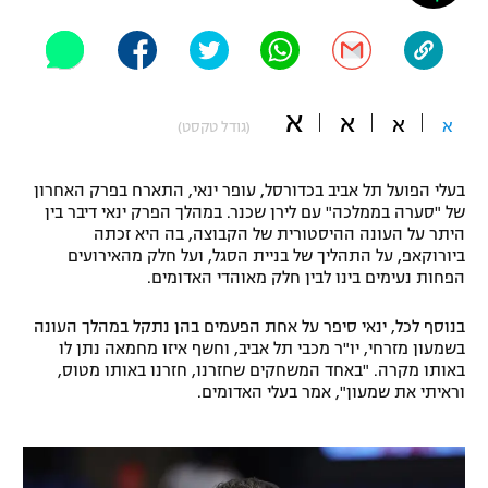
"מחצית בשכונה" – פודקאסט
אופניים
ספורט מוטורי
משתתפים וזוכים בפרסים
א
א
א
א
(גודל טקסט)
כדורמים
תקנון משתתפים וזוכים בפרסים
טניס
בעלי הפועל תל אביב בכדורסל, עופר ינאי, התארח בפרק האחרון
פוטבול אמריקאי NFL
של "סערה בממלכה" עם לירן שכנר. במהלך הפרק ינאי דיבר בין
תקנון עבור פעילות אלקטרה
היתר על העונה ההיסטורית של הקבוצה, בה היא זכתה
גיימינג E-Sports
בייסבול MLB
ביורוקאפ, על התהליך של בניית הסגל, ועל חלק מהאירועים
תקנון עבור פעילות ספורט 1 – "מרלן"
הפחות נעימים בינו לבין חלק מאוהדי האדומים.
ספורט אתגרי ואקסטרים
תנאי שימוש
בנוסף לכל, ינאי סיפר על אחת הפעמים בהן נתקל במהלך העונה
בשמעון מזרחי, יו"ר מכבי תל אביב, וחשף איזו מחמאה נתן לו
אומנויות לחימה
באותו מקרה. "באחד המשחקים שחזרנו, חזרנו באותו מטוס,
וראיתי את שמעון", אמר בעלי האדומים.
מדיניות פרטיות
גיימינג E-Sports
תקנון פעילות ספורט 1