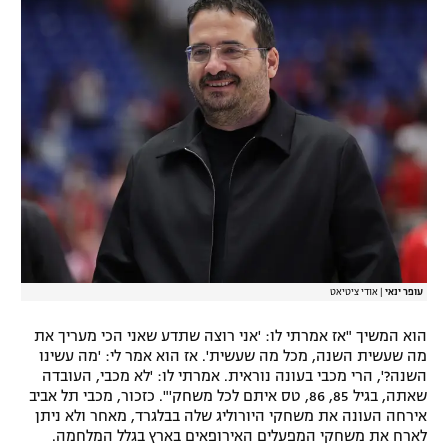
רשיון להקרנה פומבית לבית עסק
הצטרפות לחבילת הערוצים
לוח דרושים – ג'ובנט
תגיות
המגזין
עופר ינאי
|
אודי ציטיאט
הוא המשיך "אז אמרתי לו: 'אני רוצה שתדע שאני הכי מעריך את
מה שעשית השנה, מכל מה שעשית'. אז הוא אמר לי: 'מה עשינו
השנה?', הרי מכבי בעונה נוראית. אמרתי לו: 'לא מכבי, העובדה
שאתה, בגיל 85, 86, טס איתם לכל משחק'". כזכור, מכבי תל אביב
אירחה העונה את משחקי היורוליג שלה בבלגרד, מאחר ולא ניתן
לארח את משחקי המפעלים האירופאים בארץ בגלל המלחמה.