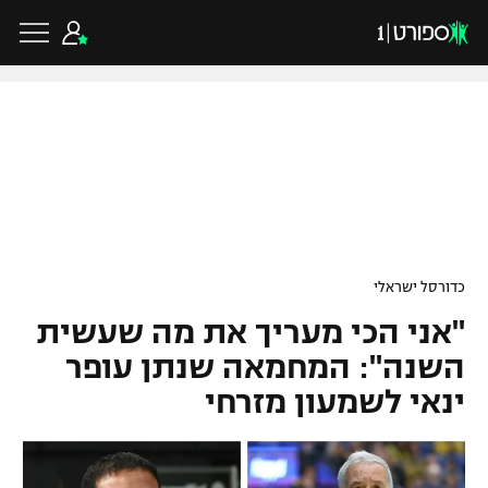
כדורגל ישראלי
ליגת העל
כדורגל עולמי
כדורסל ישראלי
ליגה לאומית
"אני הכי מעריך את מה שעשית
ליגת האלופות
כדורסל ישראלי
גביע הטוטו
השנה": המחמאה שנתן עופר
ליגה אירופית
ינאי לשמעון מזרחי
ליגת ווינר סל
ליגיונרים
כדורסל עולמי
ליגה אנגלית
ליגה לאומית
גביע המדינה
NBA
ליגה גרמנית
ענפים נוספים