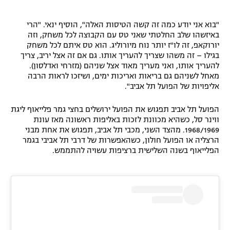
"בוא אני יודע כמה זה קשה הטיסות האלה", הוסיף ינאי. "הרי
באיזשהו שלב החלטתי שאני טס עם הקבוצה לכל משחק, וזה
יורוקאפ, זה לו"ז יותר נוח מיורוליג. הוא טס איתם לכל משחק
בגילו – זה משהו שצריך להעריך אותו. גם אם זה אצל יריב, צריך
להעריך אותו, ואני מעריך מאוד אצל שניהם (מזרחי ואדלסון).
מאחל לשניהם גם בריאות ואריכות ימים, ושיזכו לראות הרבה
אליפויות של הפועל תל אביב".
הפועל תל אביב תפגוש את הפועל ירושלים בחצי גמר פלייאוף ליגת
ווינר סל, כשהיא מכוונת לזכות באליפות ראשונה מאז עונת
1968/1969. מהצד השני, מכבי תל אביב, תפגוש את אחת מבני
הרצליה או הפועל חולון, כשהאפשרות של דרבי תל אביבי בגמר
הפלייאוף בשנה השלישית ברציפות עשויה להתממש.