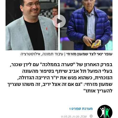
כדורסל נשים
נבחרת ישראל
יורוליג
ליגה ספרדית
טניס
VOD
מכבי תל אביב
מכבי חיפה
יורוקאפ
ליגה איטלקית
כדוריד
הפועל חולון
בית"ר ירושלים
רץ ברשת
ליגה צרפתית
כדורעף
הפועל ירושלים
מכבי תל אביב
ליגה הולנדית
שחייה
תוצאות
עופר ינאי לצד שמעון מזרחי
|
עיבוד תמונה, אילוסטרציה
דני אבדיה
הפועל תל אביב
ליגה טורקית
בפרק האחרון של "סערה בממלכה" עם לירן שכנר,
ג'ודו
הפועל חיפה
בעלי הפועל תל אביב שיתף בסיפור מהעונה
לוח שידורים
ליגה סינית
הנוכחית, כשהוא פגש את יו"ר היריבה הגדולה,
אגרוף
הפועל באר שבע
שמעון מזרחי: "גם אם זה אצל יריב, זה משהו שצריך
ליגה ברזילאית
ברחבה
להעריך אותו"
ספורט אולימפי
מכבי נתניה
ליגות נוספות
UFC
"מעל הליגה" – פודקאסט
בני יהודה
מערכת ספורט 1
היאבקות WWE
שבת, 17:20, 17.05.25