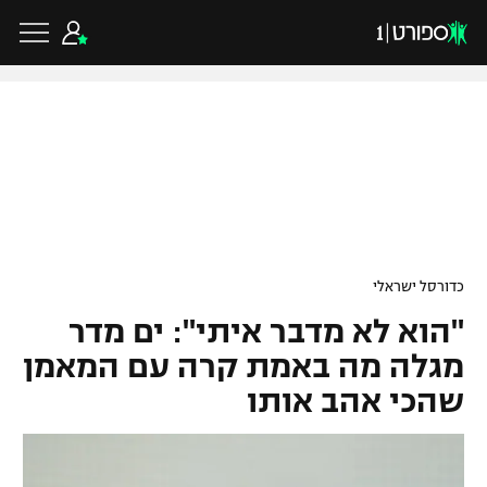
כדורגל ישראלי
ליגת העל
כדורגל עולמי
כדורסל ישראלי
ליגה לאומית
"הוא לא מדבר איתי": ים מדר
ליגת האלופות
כדורסל ישראלי
גביע הטוטו
מגלה מה באמת קרה עם המאמן
ליגה אירופית
שהכי אהב אותו
ליגת ווינר סל
ליגיונרים
כדורסל עולמי
ליגה אנגלית
ליגה לאומית
גביע המדינה
NBA
ליגה גרמנית
ענפים נוספים