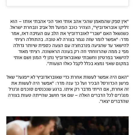
"אין ספק שהמאמן שהכי אהב אותי ואני הכי אהבתי אותו – הוא
ז'ליקו אובראדוביץ'", הצהיר כוכב הפועל תל אביב ונבחרת ישראל.
כשנשאל האם "שבר" לאוברדוביץ' את הלב עם העזיבה דאז, אמר
מדר: "אפשר לומר שזה נגמר בצורה לא טובה. בהתחלה רציתי
להישאר עד שהגיעה פנרבחצ'ה עם הצעה כספית שיותר גדולה
מפי 2 ממה שהרווחתי וזה רק בעונה הראשונה. רציתי מאוד
להישאר בפרטיזן וחשבתי שאובראדוביץ' נתן לי המון ושם אותי
במקום שאני נמצא בכלל לקבל כאלו הצעות".
"האם היה אפשר לעשות אחרת כדי שאובראדוביץ' לא ייפגע?" שאל
פרשן הכדורסל הבכיר ועל כך ענה מדר: "אפשר היה לעשות את
זה אחרת, אם הייתי מדבר רק איתו. ברגע שנכנסים סוכנים וג'נרל
מנג'רים לכל הדברים האלה – שם אני חושב שהייתה טעות בצורה
שהדברים יצאו".