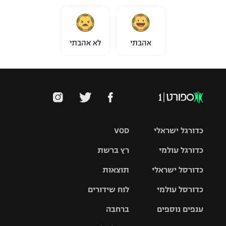
אהבתי
לא אהבתי
כדורגל ישראלי
VOD
כדורגל עולמי
רץ ברשת
ליגת העל
כדורסל ישראלי
תוצאות
ליגת
ליגה לאומית
האלופות
כדורסל עולמי
לוח שידורים
ליגת ווינר
סל
גביע הטוטו
ענפים נוספים
ברחבה
ליגה
NBA
אירופית