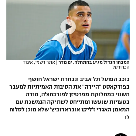
כדורסל נשים
נבחרת ישראל
יורוליג
ליגה ספרדית
טניס
VOD
מכבי תל אביב
מכבי חיפה
יורוקאפ
ליגה איטלקית
כדוריד
הפועל חולון
בית"ר ירושלים
רץ ברשת
ליגה צרפתית
כדורעף
הפועל ירושלים
מכבי תל אביב
ליגה הולנדית
שחייה
תוצאות
המבחן הגדול מגיע בהתחלה. ים מדר
|
אתר רשמי, איגוד
דני אבדיה
הפועל תל אביב
הכדורסל
ליגה טורקית
ג'ודו
כוכב הפועל תל אביב ונבחרת ישראל חושף
הפועל חיפה
לוח שידורים
בפודקאסט "היידה" את הסיבות האמיתיות למעבר
ליגה סינית
אגרוף
השנוי במחלוקת מפרטיזן לפנרבחצ'ה, מודה
הפועל באר שבע
ליגה ברזילאית
בטעויות שנעשו ומתייחס לשתיקה הנמשכת עם
ברחבה
ספורט אולימפי
המאמן האגדי ז'ליקו אובראדוביץ' שלא מוכן לסלוח
מכבי נתניה
ליגות נוספות
לו
UFC
"מעל הליגה" – פודקאסט
בני יהודה
היאבקות WWE