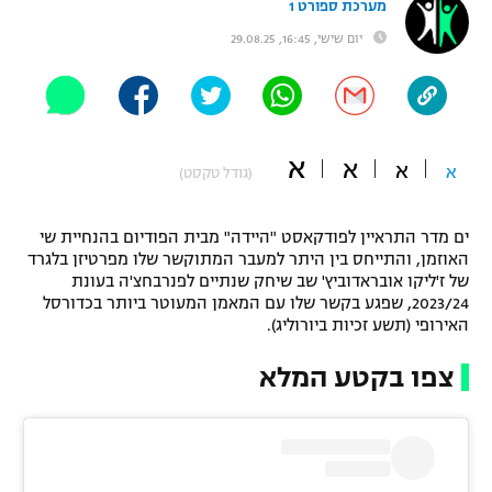
מערכת ספורט 1
"מחצית בשכונה" – פודקאסט
יום שישי, 16:45, 29.08.25
אופניים
ספורט מוטורי
משתתפים וזוכים בפרסים
כדורמים
א
א
תקנון משתתפים וזוכים בפרסים
א
א
(גודל טקסט)
טניס
פוטבול אמריקאי NFL
תקנון עבור פעילות אלקטרה
ים מדר התראיין לפודקאסט "היידה" מבית הפודיום בהנחיית שי
גיימינג E-Sports
בייסבול MLB
האוזמן, והתייחס בין היתר למעבר המתוקשר שלו מפרטיזן בלגרד
תקנון עבור פעילות ספורט 1 – "מרלן"
של ז'ליקו אובראדוביץ' שב שיחק שנתיים לפנרבחצ'ה בעונת
2023/24, שפגע בקשר שלו עם המאמן המעוטר ביותר בכדורסל
ספורט אתגרי ואקסטרים
האירופי (תשע זכיות ביורוליג).
תנאי שימוש
אומנויות לחימה
צפו בקטע המלא
מדיניות פרטיות
גיימינג E-Sports
תקנון פעילות ספורט 1