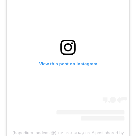
רשיון להקרנה פומבית לבית עסק
הצטרפות לחבילת הערוצים
לוח דרושים – ג'ובנט
תגיות
View this post on Instagram
המגזין
A post shared by פודקאסט הפודיום (@hapodium_podcast)