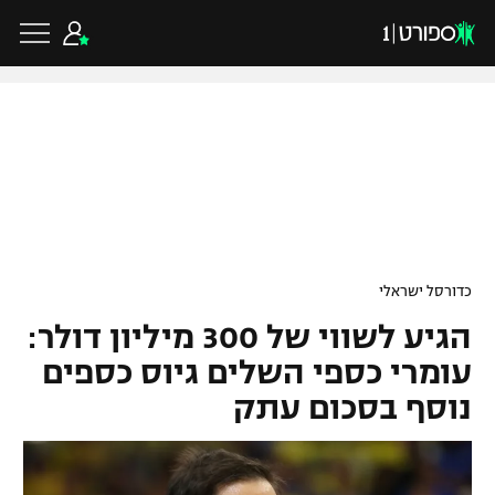
כדורגל ישראלי
ליגת העל
כדורגל עולמי
כדורסל ישראלי
ליגה לאומית
הגיע לשווי של 300 מיליון דולר:
ליגת האלופות
כדורסל ישראלי
גביע הטוטו
עומרי כספי השלים גיוס כספים
ליגה אירופית
נוסף בסכום עתק
ליגת ווינר סל
ליגיונרים
כדורסל עולמי
ליגה אנגלית
ליגה לאומית
גביע המדינה
NBA
ליגה גרמנית
ענפים נוספים