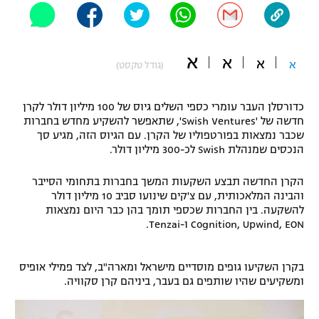
"מחצית בשכונה" – פודקאסט
אופניים
א
א
א
ספורט מוטורי
א
משתתפים וזוכים בפרסים
(גודל טקסט)
כדורמים
כדורסלן העבר עומרי כספי השלים גיוס של 100 מיליון דולר לקרן
תקנון משתתפים וזוכים בפרסים
טניס
חדשה של 'Swish Ventures', שתאפשר להשקיע מחדש בחברות
פוטבול אמריקאי NFL
שכבר נמצאות בפורטפוליו של הקרן. עם הגיוס הזה, מגיע סך
תקנון עבור פעילות אלקטרה
הנכסים שמנהלת Swish לכ-300 מיליון דולר.
גיימינג E-Sports
בייסבול MLB
תקנון עבור פעילות ספורט 1 – "מרלן"
הקרן החדשה תבצע השקעות המשך בחברות בתחומי הסייבר
והבינה המלאכותית, עם צ'קים שינועו סביב 10 מיליון דולר
ספורט אתגרי ואקסטרים
להשקעה. בין החברות שכספי תומך בהן כבר היום נמצאות
תנאי שימוש
Cognition, Upwind, EON ו-Tenzai.
אומנויות לחימה
מדיניות פרטיות
בקרן השקיעו גופים מוסדיים מישראל ומארה"ב, לצד פמילי אופיס
גיימינג E-Sports
ומשקיעים שהיו שותפים גם בעבר, ביניהם קרן סקוויה.
תקנון פעילות ספורט 1