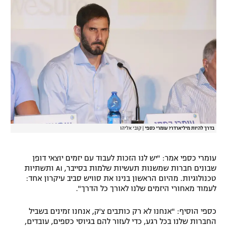
רשיון להקרנה פומבית לבית עסק
הצטרפות לחבילת הערוצים
לוח דרושים – ג'ובנט
תגיות
המגזין
בדרך להיות מיליארדר? עומרי כספי
|
קובי אליהו
עומרי כספי אמר: "יש לנו הזכות לעבוד עם יזמים יוצאי דופן
שבונים חברות שמשנות תעשיות שלמות בסייבר, AI ותשתיות
טכנולוגיות. מהיום הראשון בנינו את סוויש סביב עיקרון אחד:
לעמוד מאחורי היזמים שלנו לאורך כל הדרך".
כספי הוסיף: "אנחנו לא רק כותבים צ'ק, אנחנו זמינים בשביל
החברות שלנו בכל רגע, כדי לעזור להם בגיוסי כספים, עובדים,