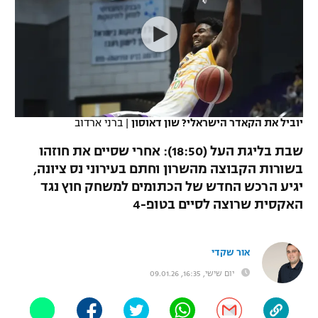
כדורסל נשים
נבחרת ישראל
יורוליג
ליגה ספרדית
טניס
VOD
מכבי תל אביב
מכבי חיפה
יורוקאפ
ליגה איטלקית
כדוריד
הפועל חולון
בית"ר ירושלים
רץ ברשת
ליגה צרפתית
כדורעף
הפועל ירושלים
מכבי תל אביב
יוביל את הקאדר הישראלי? שון דאוסון
|
ברני ארדוב
ליגה הולנדית
שחייה
תוצאות
דני אבדיה
שבת בליגת העל (18:50): אחרי שסיים את חוזהו
הפועל תל אביב
בשורות הקבוצה מהשרון וחתם בעירוני נס ציונה,
ליגה טורקית
ג'ודו
יגיע הרכש החדש של הכתומים למשחק חוץ נגד
הפועל חיפה
לוח שידורים
ליגה סינית
האקסית שרוצה לסיים בטופ-4
אגרוף
הפועל באר שבע
ליגה ברזילאית
ברחבה
ספורט אולימפי
אור שקדי
מכבי נתניה
ליגות נוספות
יום שישי, 16:35, 09.01.26
UFC
"מעל הליגה" – פודקאסט
בני יהודה
היאבקות WWE