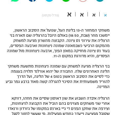
"מחצית בשכונה" – פודקאסט
אופניים
א
א
א
א
(גודל טקסט)
ספורט מוטורי
משתתפים וזוכים בפרסים
משחקי המחזור ה-13 בליגת העל, שנועל את הסיבוב הראשון,
כדורמים
יימשכו מחר (שבת, 18:50) באולם היובל בהרצליה שם תארח בני
תקנון משתתפים וזוכים בפרסים
הרצליה את עירוני נס ציונה. הקבוצה מהשרון מגיעה למשחק
טניס
מהמקום הרביעי כשבמאזנה שמונה ניצחונות וארבעה הפסדים,
פוטבול אמריקאי NFL
בעוד נס ציונה מחזיקה במאזן הפוך, ארבעה ניצחונות מול שמונה
תקנון עבור פעילות אלקטרה
הפסדים, והיא מדורגת במקום ה-11.
גיימינג E-Sports
בייסבול MLB
תקנון עבור פעילות ספורט 1 – "מרלן"
בני הרצליה מגיעה למשחק עם שמונה ניצחונות מתשעת משחקי
הליגה האחרונים שלה. החבורה של יהוא אורלנד תלויה בעצמה
ספורט אתגרי ואקסטרים
תנאי שימוש
כדי לסיים את הסיבוב הראשון בטופ 4 של הליגה, ועל הדרך
להוריד משמעותית את הסיכוי להגרלה קשה מאוד ברבע גמר גביע
אומנויות לחימה
המדינה.
מדיניות פרטיות
גיימינג E-Sports
הרצליה איבדה השבוע את שון דאוסון שסיים את חוזהו, דווקא
אחרי שני משחקים מצוינים בהם הוביל את הקבוצה לניצחונות,
וצירפה את שחקן הפנים די ג'יי בארנס במקומו של ג'ורדון ורנאדו
תקנון פעילות ספורט 1
שסובל מפציעה וייעדר כחודש מפעילות. מי שעשוי לחזור לסגל