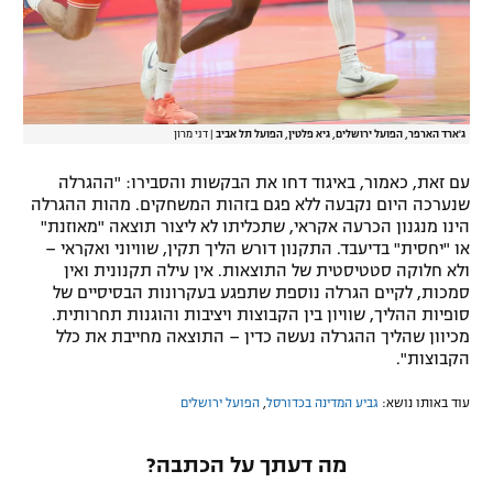
ג'ארד הארפר, הפועל ירושלים, גיא פלטין, הפועל תל אביב
|
דני מרון
עם זאת, כאמור, באיגוד דחו את הבקשות והסבירו: "ההגרלה
שנערכה היום נקבעה ללא פגם בזהות המשחקים. מהות ההגרלה
הינו מנגנון הכרעה אקראי, שתכליתו לא ליצור תוצאה "מאוזנת"
או "יחסית" בדיעבד. התקנון דורש הליך תקין, שוויוני ואקראי –
ולא חלוקה סטטיסטית של התוצאות. אין עילה תקנונית ואין
סמכות, לקיים הגרלה נוספת שתפגע בעקרונות הבסיסיים של
סופיות ההליך, שוויון בין הקבוצות ויציבות והוגנות תחרותית.
מכיוון שהליך ההגרלה נעשה כדין – התוצאה מחייבת את כלל
הקבוצות".
עוד באותו נושא:
גביע המדינה בכדורסל
,
הפועל ירושלים
מה דעתך על הכתבה?