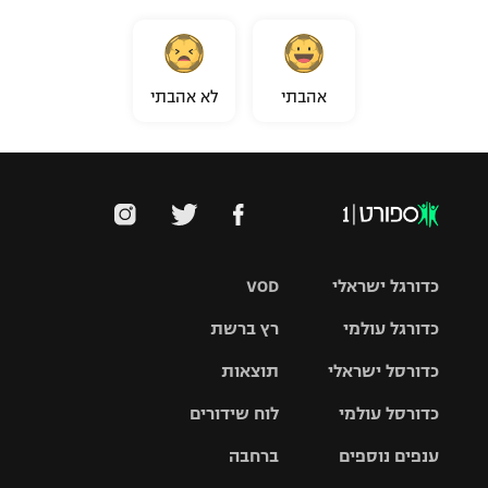
אהבתי
לא אהבתי
כדורגל ישראלי
VOD
כדורגל עולמי
רץ ברשת
ליגת העל
כדורסל ישראלי
תוצאות
ליגת
ליגה לאומית
האלופות
כדורסל עולמי
לוח שידורים
ליגת ווינר
סל
גביע הטוטו
ענפים נוספים
ברחבה
ליגה
NBA
אירופית