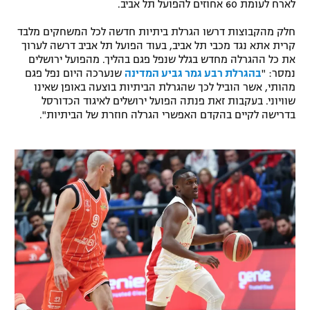
לארח לעומת 60 אחוזים להפועל תל אביב.
רשיון להקרנה פומבית לבית עסק
חלק מהקבוצות דרשו הגרלת ביתיות חדשה לכל המשחקים מלבד
קרית אתא נגד מכבי תל אביב, בעוד הפועל תל אביב דרשה לערוך
הצטרפות לחבילת הערוצים
את כל ההגרלה מחדש בגלל שנפל פגם בהליך. מהפועל ירושלים
נמסר: "
בהגרלת רבע גמר גביע המדינה
שנערכה היום נפל פגם
לוח דרושים – ג'ובנט
מהותי, אשר הוביל לכך שהגרלת הביתיות בוצעה באופן שאינו
שוויוני. בעקבות זאת פנתה הפועל ירושלים לאיגוד הכדורסל
בדרישה לקיים בהקדם האפשרי הגרלה חוזרת של הביתיות".
תגיות
המגזין