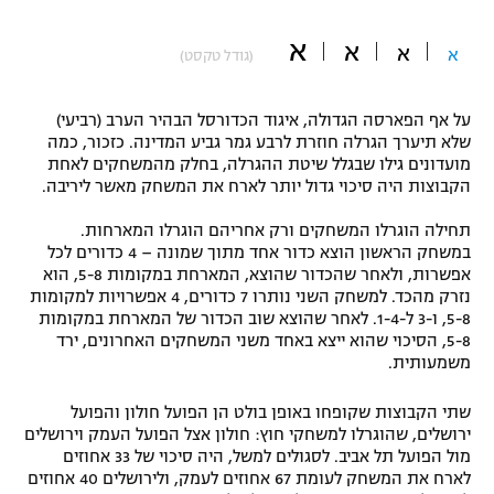
"מחצית בשכונה" – פודקאסט
א
אופניים
א
א
א
(גודל טקסט)
ספורט מוטורי
משתתפים וזוכים בפרסים
על אף הפארסה הגדולה, איגוד הכדורסל הבהיר הערב (רביעי)
שלא תיערך הגרלה חוזרת לרבע גמר גביע המדינה. כזכור, כמה
כדורמים
מועדונים גילו שבגלל שיטת ההגרלה, בחלק מהמשחקים לאחת
תקנון משתתפים וזוכים בפרסים
טניס
הקבוצות היה סיכוי גדול יותר לארח את המשחק מאשר ליריבה.
פוטבול אמריקאי NFL
תקנון עבור פעילות אלקטרה
תחילה הוגרלו המשחקים ורק אחריהם הוגרלו המארחות.
גיימינג E-Sports
במשחק הראשון הוצא כדור אחד מתוך שמונה – 4 כדורים לכל
בייסבול MLB
תקנון עבור פעילות ספורט 1 – "מרלן"
אפשרות, ולאחר שהכדור שהוצא, המארחת במקומות 5-8, הוא
נזרק מהכד. למשחק השני נותרו 7 כדורים, 4 אפשרויות למקומות
ספורט אתגרי ואקסטרים
5-8, ו-3 ל-1-4. לאחר שהוצא שוב הכדור של המארחת במקומות
תנאי שימוש
5-8, הסיכוי שהוא ייצא באחד משני המשחקים האחרונים, ירד
אומנויות לחימה
משמעותית.
מדיניות פרטיות
שתי הקבוצות שקופחו באופן בולט הן הפועל חולון והפועל
גיימינג E-Sports
ירושלים, שהוגרלו למשחקי חוץ: חולון אצל הפועל העמק וירושלים
מול הפועל תל אביב. לסגולים למשל, היה סיכוי של 33 אחוזים
תקנון פעילות ספורט 1
לארח את המשחק לעומת 67 אחוזים לעמק, ולירושלים 40 אחוזים