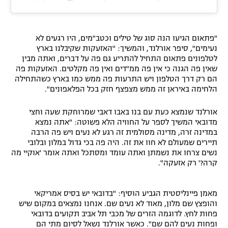
"פתאום הגיעו הנה סוג של טילים וכטב"מים, היו רגעים לא
נעימים", סיפר אורלנד, והמשיך: "האזעקות שקיבלנו בארץ
לטלפונים פתאום התחיל להתריע גם פה על דברים, ואתה מבין
שאין פה הגנה כי אין פה ממ"דים ואין פה מקלטים. האזעקות פה
הם רק דרך הטלפון ויש התרעות פה ממש כמו בארץ כשהתחילה
הלחימה באיראן זה ממש מצפצף חזק בכל הפלאפונים".
אורלנד שנמצא כעת עם בנו באבו דאבי שמרוחקת שעה וחצי
מדובאי המשיך לספר על החוויה הלא פשוטה: "אתה נמצא
במדינה זרה, מדינה מסולמית זה רגע לא נעים ויש פה הרבה
תיירים שמעולם לא חוו את זה. היה פה בכי גדול במלון ובלובי
נשים צרחו את נשמתן ואתה עומד ומסתכל ואתה אומר 'אוקיי מה
קרה?' רק אזעקה".
מאמן פיינליסטית הגביע הוסיף: "בדובאי יש בסיס אמריקאי
והופצץ שם מלון, מאוד לא נעים שם. אנחנו נמצאים במקום שיש
פחות לחץ. לדוגמה הזרים של מכבי תל אביב תקועים בדובאי
ופחות נעים להם שם". כאשר אורלנד נשאל לסיום מתי הם