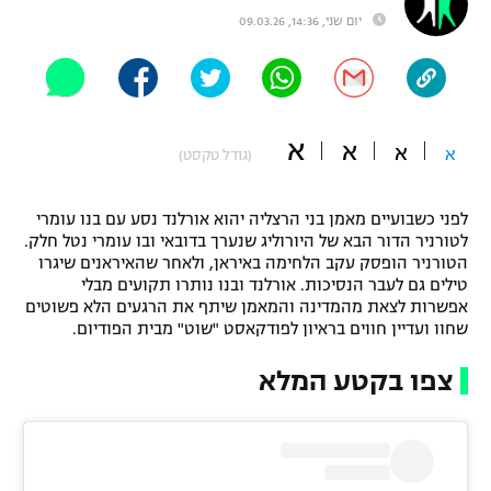
יום שני, 14:36, 09.03.26
"מחצית בשכונה" – פודקאסט
אופניים
ספורט מוטורי
משתתפים וזוכים בפרסים
א
א
כדורמים
א
א
(גודל טקסט)
תקנון משתתפים וזוכים בפרסים
טניס
פוטבול אמריקאי NFL
לפני כשבועיים מאמן בני הרצליה יהוא אורלנד נסע עם בנו עומרי
תקנון עבור פעילות אלקטרה
לטורניר הדור הבא של היורוליג שנערך בדובאי ובו עומרי נטל חלק.
גיימינג E-Sports
בייסבול MLB
הטורניר הופסק עקב הלחימה באיראן, ולאחר שהאיראנים שיגרו
תקנון עבור פעילות ספורט 1 – "מרלן"
טילים גם לעבר הנסיכות. אורלנד ובנו נותרו תקועים מבלי
אפשרות לצאת מהמדינה והמאמן שיתף את הרגעים הלא פשוטים
ספורט אתגרי ואקסטרים
תנאי שימוש
שחוו ועדיין חווים בראיון לפודקאסט "שוט" מבית הפודיום.
אומנויות לחימה
צפו בקטע המלא
מדיניות פרטיות
גיימינג E-Sports
תקנון פעילות ספורט 1