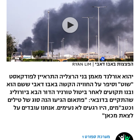
כדורסל נשים
נבחרת ישראל
יורוליג
ליגה ספרדית
טניס
VOD
מכבי תל אביב
מכבי חיפה
יורוקאפ
ליגה איטלקית
כדוריד
הפועל חולון
בית"ר ירושלים
רץ ברשת
ליגה צרפתית
כדורעף
הפועל ירושלים
מכבי תל אביב
ליגה הולנדית
שחייה
תוצאות
הפצצות באבו דאבי
|
RYAN LIM
דני אבדיה
הפועל תל אביב
ליגה טורקית
יהוא אורלנד מאמן בני הרצליה התראיין לפודקאסט
ג'ודו
הפועל חיפה
"שוט" וסיפר על החוויה הקשה באבו דאבי ששם הוא
לוח שידורים
ליגה סינית
ובנו תקועים לאחר ביטול טורניר הדור הבא ביורוליג
אגרוף
הפועל באר שבע
שהתקיים בדובאי: "פתאום הגיעו הנה סוג של טילים
ליגה ברזילאית
ברחבה
וכטב"מים, היו רגעים לא נעימים. אנחנו עובדים על
ספורט אולימפי
מכבי נתניה
לצאת מכאן"
ליגות נוספות
UFC
"מעל הליגה" – פודקאסט
בני יהודה
מערכת ספורט 1
היאבקות WWE