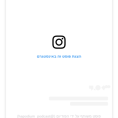
רשיון להקרנה פומבית לבית עסק
הצטרפות לחבילת הערוצים
לוח דרושים – ג'ובנט
תגיות
הצגת פוסט זה באינסטגרם
המגזין
פוסט משותף על ידי ‏‎הפודיום‎‏ (@‏‎hapodium_podcast‎‏)