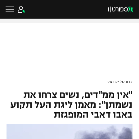
כדורגל ישראלי
ליגת העל
כדורגל עולמי
כדורסל ישראלי
ליגה לאומית
"אין ממ"דים, נשים צרחו את
ליגת האלופות
כדורסל ישראלי
גביע הטוטו
נשמתן": מאמן ליגת העל תקוע
ליגה אירופית
באבו דאבי המופגזת
ליגת ווינר סל
ליגיונרים
כדורסל עולמי
ליגה אנגלית
ליגה לאומית
גביע המדינה
NBA
ליגה גרמנית
ענפים נוספים