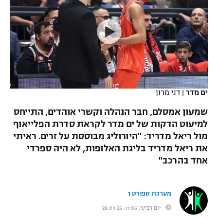
כדורסל נשים
נבחרת ישראל
יורוליג
ליגה ספרדית
טניס
VOD
מכבי תל אביב
מכבי חיפה
יורוקאפ
ליגה איטלקית
כדוריד
הפועל חולון
בית"ר ירושלים
רץ ברשת
ליגה צרפתית
כדורעף
הפועל ירושלים
מכבי תל אביב
ליגה הולנדית
ים מדר
|
דני מרון
שחייה
תוצאות
דני אבדיה
הפועל תל אביב
שמעון אמסלם, חבר הנהלה וקשרי אוהדים, התייחס
ליגה טורקית
ג'ודו
למיעוט הדקות של ים מדר לקראת סדרת הפלייאוף
הפועל חיפה
לוח שידורים
מול ריאל מדריד: "היורוליג מבוססת על זרים. ראיתי
ליגה סינית
אגרוף
את ריאל מדריד בליגת האלופות, לא היה ספרדי
הפועל באר שבע
אחד בהרכב"
ליגה ברזילאית
ברחבה
ספורט אולימפי
מכבי נתניה
ליגות נוספות
UFC
מערכת ספורט 1
"מעל הליגה" – פודקאסט
בני יהודה
יום רביעי, 11:06, 29.04.26
היאבקות WWE