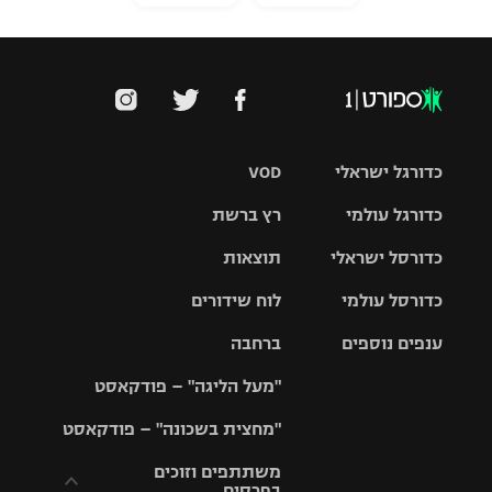
כדורגל ישראלי
VOD
כדורגל עולמי
רץ ברשת
ליגת העל
כדורסל ישראלי
תוצאות
ליגת
ליגה לאומית
האלופות
כדורסל עולמי
לוח שידורים
ליגת ווינר
סל
גביע הטוטו
ענפים נוספים
ברחבה
ליגה
NBA
אירופית
"מעל הליגה" – פודקאסט
ליגה לאומית
ליגיונרים
טניס
יורוליג
ליגה אנגלית
"מחצית בשכונה" – פודקאסט
כדורסל נשים
גביע המדינה
כדוריד
יורוקאפ
ליגה גרמנית
משתתפים וזוכים
בפרסים