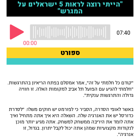
רשיון להקרנה פומבית לבית עסק
הצטרפות לחבילת הערוצים
לוח דרושים – ג'ובנט
תגיות
המגזין
"קודם כל חלמתי על זה", אמר אמסלם בפתח הריאיון בהתרגשות.
"חלמתי להגיע עם הפועל תל אביב למקומות האלה. זו חוויה
גדולה והתרגשות ענקית".
באשר לאופי הסדרה, הסביר כי לפורמט יש חוקים משלו: "לסדרת
כדורסל יש את האנרגיה שלה. השאלה היא איך אתה מתחיל ואיך
אתה לומד את היריבה ממשחק למשחק. אתה מגיע יותר מוכן
לנקודות מקצועיות שמהן אתה יכול לקבל יתרון. בגדול, זו
אנרגיה".