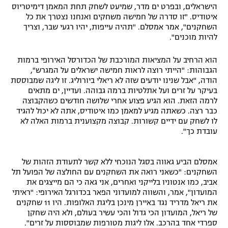
הישראלים, ובפרט ים מדר, שמיעט לשחק תחת המאמן דימיטריוס
איטודיס. "זו סדרה של חמישה משחקים ואנחנו נצטרך את כל
השחקנים", אמר אמסלם. "תהיה עייפות, יהיו רגעי שבר, וצריך
להיות מוכנים".
הוא הרחיב על המציאות המורכבת של הכדורסל האירופי ברמות
הגבוהות: "הייתי רוצה לראות חמישה ישראלים על המגרש",
הודה, "אבל שנינו יודעים שזה לא ריאלי ביורוליג. זו ליגה שמבוססת
בעיקר על זרים ועל אתלטיות ברמה גבוהה. ועדיין, ים מתאים
לרמה הזאת. הוא הגיע פצוע אחרי שלושה חודשים כשהקבוצה
כבר רצה. כשאתה מגיע למאמן כמו איטודיס, אתה לא יכול להגיד
לו לשחק עם ידיים קשורות. קבוצה מקצוענית ברמות האלה לא
עובדת כך".
אמסלם הביע גאווה בסגל הנוכחי ללא קשר לתעודת הזהות של
השחקנים: "כשאני רואה את השחקנים עם החולצה של הפועל תל
אביב, כמו אנטוניו בלייקני ואחרים, אני גאה כי הם מייצגים את
המועדון", אמר, והשווה למועדוני הפאר בכדורגל האירופי: "ראיתי
את ריאל מדריד נגד באיירן מינכן בליגת האלופות. היו 11 שחקנים
של ריאל, המועדון הכי גדול והכי עשיר בעולם, ולא היה שחקן
ספרדי אחד בהרכב. אלו ליגות מטורפות שמבוססות על זרים".