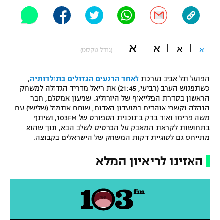
"מחצית בשכונה" – פודקאסט
אופניים
ספורט מוטורי
א
משתתפים וזוכים בפרסים
א
א
א
(גודל טקסט)
כדורמים
תקנון משתתפים וזוכים בפרסים
הפועל תל אביב נערכת
לאחד הרגעים הגדולים בתולדותיה
,
טניס
כשתפגוש הערב (רביעי, 21:45) את ריאל מדריד הגדולה למשחק
פוטבול אמריקאי NFL
הראשון בסדרת הפלייאוף של היורוליג. שמעון אמסלם, חבר
תקנון עבור פעילות אלקטרה
הנהלה וקשרי אוהדים במועדון האדום, שוחח אתמול (שלישי) עם
גיימינג E-Sports
בייסבול MLB
משה פרימו ואור ברק בתוכנית הספורט של 103FM, ושיתף
תקנון עבור פעילות ספורט 1 – "מרלן"
בתחושות לקראת המאבק על הכרטיס לשלב הבא, תוך שהוא
מתייחס גם לסוגיית דקות המשחק של הישראלים בקבוצה.
ספורט אתגרי ואקסטרים
תנאי שימוש
האזינו לריאיון המלא
אומנויות לחימה
מדיניות פרטיות
גיימינג E-Sports
תקנון פעילות ספורט 1