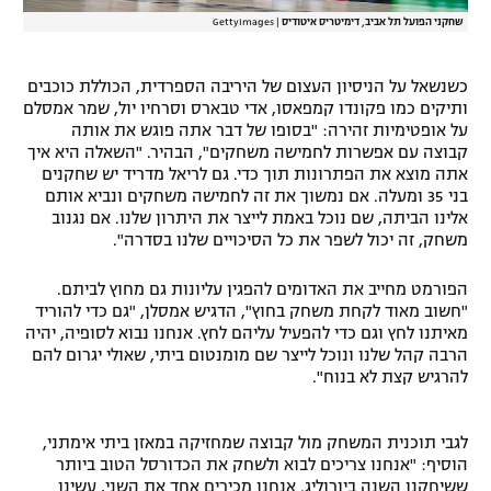
שחקני הפועל תל אביב, דימיטריס איטודיס
|
GettyImages
כשנשאל על הניסיון העצום של היריבה הספרדית, הכוללת כוכבים
ותיקים כמו פקונדו קמפאסו, אדי טבארס וסרחיו יול, שמר אמסלם
על אופטימיות זהירה: "בסופו של דבר אתה פוגש את אותה
קבוצה עם אפשרות לחמישה משחקים", הבהיר. "השאלה היא איך
אתה מוצא את הפתרונות תוך כדי. גם לריאל מדריד יש שחקנים
בני 35 ומעלה. אם נמשוך את זה לחמישה משחקים ונביא אותם
אלינו הביתה, שם נוכל באמת לייצר את היתרון שלנו. אם נגנוב
משחק, זה יכול לשפר את כל הסיכויים שלנו בסדרה".
הפורמט מחייב את האדומים להפגין עליונות גם מחוץ לביתם.
"חשוב מאוד לקחת משחק בחוץ", הדגיש אמסלן, "גם כדי להוריד
מאיתנו לחץ וגם כדי להפעיל עליהם לחץ. אנחנו נבוא לסופיה, יהיה
הרבה קהל שלנו ונוכל לייצר שם מומנטום ביתי, שאולי יגרום להם
להרגיש קצת לא בנוח".
לגבי תוכנית המשחק מול קבוצה שמחזיקה במאזן ביתי אימתני,
הוסיף: "אנחנו צריכים לבוא ולשחק את הכדורסל הטוב ביותר
ששיחקנו השנה ביורוליג. אנחנו מכירים אחד את השני, עשינו