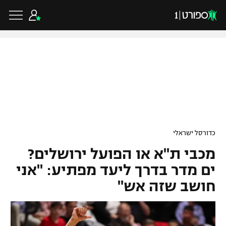
כדורגל ישראלי
ליגת העל
כדורגל עולמי
כדורסל ישראלי
ליגה לאומית
מכבי ת"א או הפועל ירושלים?
ליגת האלופות
כדורסל ישראלי
גביע הטוטו
ים מדר בדרך ליעד מפתיע: "אני
ליגה אירופית
חושב שזה אש"
ליגת ווינר סל
ליגיונרים
כדורסל עולמי
ליגה אנגלית
ליגה לאומית
גביע המדינה
NBA
ליגה גרמנית
ענפים נוספים