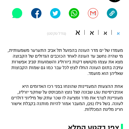
"מחצית בשכונה" – פודקאסט
אופניים
ספורט מוטורי
משתתפים וזוכים בפרסים
א
א
א
א
(גודל טקסט)
כדורמים
תקנון משתתפים וזוכים בפרסים
טניס
מעמדו של ים מדר העונה בהפועל תל אביב התערער משמעותית,
פוטבול אמריקאי NFL
מי שהיה נחשב עד העונה לאחד הכוכבים הגדולים של הקבוצה
תקנון עבור פעילות אלקטרה
מצא את עצמו מקושש דקות ביורוליג והשמועות סביב אפשרות
גיימינג E-Sports
בייסבול MLB
עזיבה בתום העונה החלו לצוץ לכל עבר כמו גם שמות הקבוצות
תקנון עבור פעילות ספורט 1 – "מרלן"
שאליהן הוא מועמד.
ספורט אתגרי ואקסטרים
תנאי שימוש
אחת ההצעות המעניינות שהונחו בפני רכז האדומים היא
אוניברסיטת LSU שבונה סגל נוצץ המבוסס על שחקני יורליג,
אומנויות לחימה
מעוניינת לצרף את מדר ומציעה לו שכר עתק של מיליוני דולרים
לעונה. בשל גילו (25), המעבר אמור להיות מותנה בקבלת אישור
מדיניות פרטיות
גיימינג E-Sports
חריג מליגת המכללות.
תקנון פעילות ספורט 1
צפו בקטע המלא