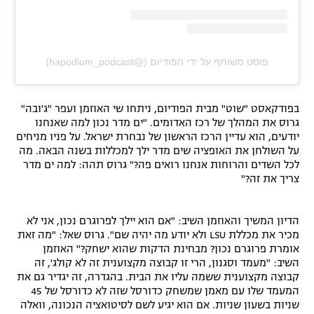
פוסט משותף על ידי ‏‎הפודיום‎‏ (@‏‎hapodium_podcast‎‏)
בפודקאסט "שוט" מבית הפודיום, ניתחו שי האוזמן ועפר "ג'ובה"
גרוס את המהלך של רכז האדומים. "ים מדר נכון למה שאנחנו
יודעים, הוא עדיין הרכז הראשון של נבחרת ישראל. על פניו מניחים
על השולחן את האופציה שים מדר ילך למכללות בשנה הבאה. מה
לכל השדים והרוחות אנחנו רואים פה?" גרוס תהה: למה ים מדר
צריך את זה?"
הדיון המשיך והאוזמן השיב: "אם הוא יילך לפרוגרם נכון, אני לא
מכיר את מכללת LSU ולא יודע מה יהיה שם". גרוס שאל: "מה זאת
אומרת פרוגרם נכון? מבחינת הדקות שהוא ישחק?" האוזמן
השיב: "מעמד וסגנון, הרי זו קבוצה מקצוענית זה לא קולג', זה
קבוצה מקצוענית ששמה עליו את הבית. בהגדרה, זה יגדיר גם את
המעמד שלו עם מאמן שמשחק כדורסל שזה לא כדורסל של 45
שניות בשעון שניות. אם הוא יגיע לשם לסיטואציה הנכונה, וואלה