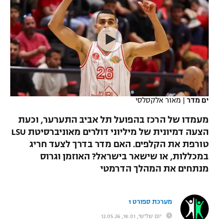
כדורסל נשים
נבחרת ישראל
יורוליג
ליגה ספרדית
טניס
VOD
מכבי תל אביב
מכבי חיפה
יורוקאפ
ליגה איטלקית
כדוריד
הפועל חולון
בית"ר ירושלים
רץ ברשת
ליגה צרפתית
כדורעף
הפועל ירושלים
מכבי תל אביב
ליגה הולנדית
שחייה
תוצאות
ים מדר
|
מאור אלקסלסי
דני אבדיה
הפועל תל אביב
ליגה טורקית
מעמדו של הרכז בהפועל תל אביב התערער, וכעת
ג'ודו
הפועל חיפה
הצעה דמיונית של מיליוני דולרים מאוניברסיטת LSU
לוח שידורים
ליגה סינית
טורפת את הקלפים. האם מדר בדרך לצעד חריג
אגרוף
הפועל באר שבע
במכללות, או שישאר בישראל? האוזמן וגרוס
ליגה ברזילאית
ברחבה
מנתחים את המהלך הדרמטי
ספורט אולימפי
מכבי נתניה
ליגות נוספות
UFC
"מעל הליגה" – פודקאסט
בני יהודה
מערכת ספורט 1
היאבקות WWE
יום שלישי, 18:01, 12.05.26