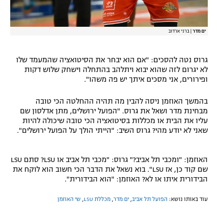
ים מדר
|
ברני ארדוב
גרוס נטה להסכים: "אם הוא יבחר את הסיטואציה שהמעמד שלו
לא יגרום לזה שהוא יבוא ויתלהב בהתחלה וישחק שלוש דקות
ופירורים, אני מסכים איתך יש פה משהו".
בהמשך האוזמן ניסה להבין מה תהיה ההחלטה הכי טובה
מבחינת מדר ושאל את גרוס. "הפועל ירושלים, מתן אדלסון שם
עליו את הבית או מכללות בסיטואציה הכי טובה שיכולה להיות
שאני לא יודע מהי? גרוס השיב: "הייתי הולך על הפועל ירושלים".
האוזמן: "ומכבי תל אביב?" גרוס: "מכבי תל אביב או LSU? סתם LSU
שם קוד כן, אז LSU". בוא נשאל את הדבר הכי חשוב הוא לוקח את
הבידורית איתו או לא? האוזמן: "הוא הבידורית".
עוד באותו נושא:
הפועל תל אביב
,
ים מדר
,
מכללת LSU
,
שי האוזמן