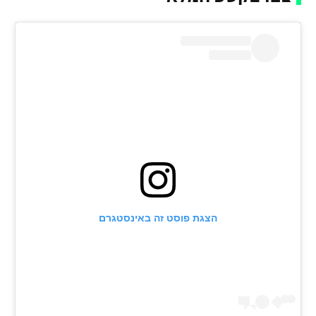
רשיון להקרנה פומבית לבית עסק
הצטרפות לחבילת הערוצים
לוח דרושים – ג'ובנט
תגיות
המגזין
הצגת פוסט זה באינסטגרם