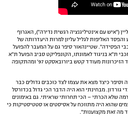
ן ("איש עם אינטיליגנציה רגשית נדירה"), האגרוף
הפסד האליפות לגליל עליון למרות היעדרותה של
בי הפסידה". שטיינהאור סיפר גם על המעבר להפועל
בי ת"א בניגוד לאמונתו, הקונפליקט סביב הפועל ת"א
של היום, עופר ינאי ועזיבת האולטראס, לצד הזיכרונות מעודד קטש ביורובאסקט 97' ומהתקופה
וסיפר כיצד מצא את עצמו לצד כוכבים גדולים כבר
י גורדון. מבחינתי הוא היה הדבר הכי גדול בכדורסל
רמה שלא הכרתי – הכי תחרותי שראיתי. גם באימונים
עמים שהוא היה מתווכח על אסיסטים או סטטיסטיקות כי
ד מה זאת מקצוענות".