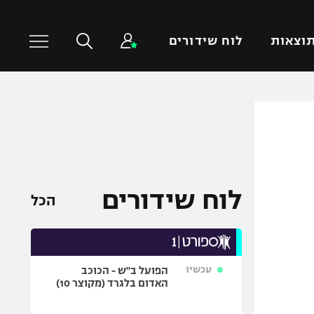
וצאות
לוח שידורים
כדורסל עולמי
ענפים נוספים
NBA
טניס
יורוליג
כדוריד
יורוקאפ
כדורעף
לוח שידורים
הכל
שחייה
ג'ודו
אגרוף
עכשיו
הפועל ב"ש - הכוכב
ספורט אולימפי
האדום בלגרד (מקוצר 10)
UFC