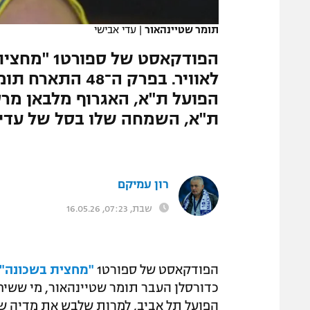
המגזין
תומר שטיינהאור
|
עדי אבישי
הפודקאסט ש
לאוויר. בפרק ה־
הפועל ת"א, האגרוף מלבאן מרס
ת"א, השמחה שלו בסל של עדי ג
רון עמיקם
שבת, 07:23, 16.05.26
הפודקאסט של ספורט1
"מחצית בשכונה"
כדורסלן העבר תומר שטיינהאור, מי ששיח
הפועל תל אביב, למרות שלבש את מדיה של