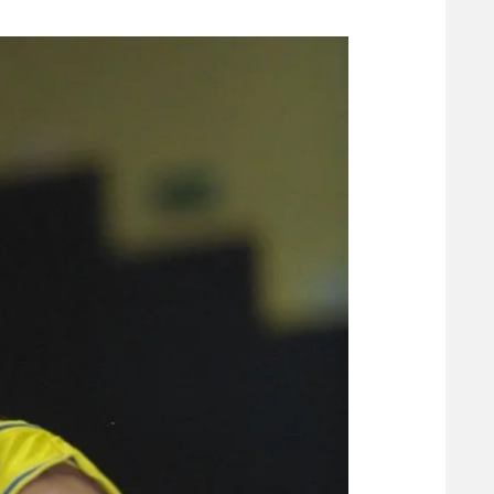
משתתפים וזוכים בפרסים
מכבי ת
הפועל 
תקנון משתתפים וזוכים בפרסים
הפועל 
תקנון עבור פעילות אלקטרה
הפועל 
תקנון עבור פעילות ספורט 1 – "מרלן"
מכבי נ
טניס
בני יהו
גיימינג E-Sports
תנאי שימוש
מדיניות פרטיות
תקנון פעילות ספורט 1
רשיון להקרנה פומבית לבית עסק
הצטרפות לחבילת הערוצים
לוח דרושים – ג'ובנט
תגיות