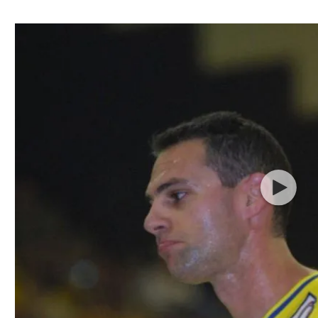
ל אביב
ליגה טורקית
תל אביב
ליגה סינית
חיפה
ליגה ברזילאית
באר שבע
ליגות נוספות
תניה
דה