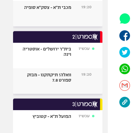
היאבקות WWE
19:20
מכבי ת"א - צסק"א סופיה
אופניים
ספורט מוטורי
כדורמים
פוטבול אמריקאי NFL
בייסבול MLB
עכשיו
בית"ר ירושלים - אוסטריה
וינה
ספורט אתגרי
ואקסטרים
אומנויות לחימה
19:20
וואלה! תיקתקנו - מבזק
גיימינג E-Sports
ספורט 7.8
עכשיו
הפועל ת"א - קטוביץ