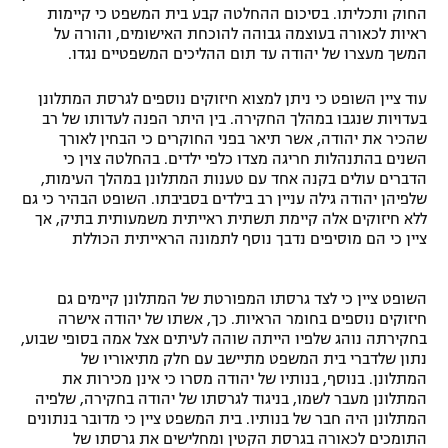
החוק ותכליתו. בסיכום ההחלטה קבע בית המשפט כי קיימות
ראיות לכאורה בעוצמה גבוהה להוכחת האישומים, והורה על
המשך מעצרו של יהודה עד תום ההליכים המשפטיים נגדו.
עוד ציין השופט כי ניתן למצוא חיזוקים נוספים לגרסת המתלונן
בעדויות שנגבו במהלך החקירה. בין היתר הפנה לעדותו של רב
שהכיר את יהודה, אשר תיאר בפני החוקרים כי הבחין לאורך
השנים בהתנהלות חריגה מצדו כלפי ילדים. בהחלטה צוין כי
הדברים עולים בקנה אחד עם טענות המתלונן במהלך העימות,
שלפיהן יהודה גילה עניין רב בילדים בסביבתו. השופט הבהיר כי גם
ללא חיזוקים אלה קיימת תשתית ראייתית משמעותית בתיק, אך
ציין כי הם מוסיפים נדבך נוסף לתמונה הראייתית הכוללת
השופט ציין כי לצד גרסתו המפורטת של המתלונן קיימים גם
חיזוקים נוספים בחומר הראיות. כך, אשתו של יהודה אישרה
בחקירתה נוהג שלפיו הייתה שוהה לעיתים אצל אמה בסופי שבוע,
נתון שלדברי בית המשפט מתיישב עם חלק מתיאוריו של
המתלונן. בנוסף, בנותיו של יהודה מסרו כי אינן מכירות את
המתלונן מעבר לשמו, בניגוד לגרסתו של יהודה בחקירה, שלפיה
המתלונן היה חבר של בנותיו. בית המשפט ציין כי מדובר בנתונים
התומכים לכאורה בגרסת הקטין ומחלישים את גרסתו של