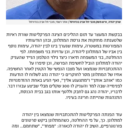
שרון יהודה, איש משק מכבי תל אביב בכדורסל
|
אתר רשמי, מכבי תל אביב בכדורסל
בבקשת המעצר עד תום ההליכים הציגה הפרקליטות שורת ראיות
שלטענתה מחזקות את גרסת המתלונן, ובהן הודעותיו
המפורטות במשטרה, עימות שנערך בינו לבין יהודה, עימות נוסף
בין אביו של המתלונן ליהודה, וכן עדויות בני משפחתו. לפי
ההחלטה, בני המשפחה תיארו כיצד גילוי הטלפון הנייד שהעניק
יהודה למתלונן הוביל לחשיפת הפרשה, וכן סיפרו על
ההתכתבויות שנמצאו ועל מצבו הנפשי של הקטין לאחר החשיפה.
אחיו של המתלונן מסר לחוקרים כי יהודה נהג לשלוח לו הודעות
כמו "אוהב אותך" ו"מתגעגע אליך", ואף הגיע באחת ההזדמנויות
לפנימייה שבה למד והעניק לו 300 שקלים מבלי שביצע עבורו דבר.
לדבריו, יהודה נהג גם לחבק וללטף אותו בגב בבית הכנסת,
התנהגות שהייתה חריגה בעיניו.
עוד הפנתה הפרקליטות להתכתבויות שנמצאו בין יהודה
למתלונן. כך, על פי ההחלטה, כשהמתלונן ביקש סרטונים
פורנוגרפיים, השיב לו יהודה לכאורה: "מפחד", "שתחמם… ומה