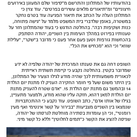
בהודעותיו של המתלונן והתרשם מ"סיפור שלם המעוגן באירועים
חיצוניים" ומ"תיאורים מלאים עשירים בפרטים". עוד צוין כי
המתלונן העלה על הכתב את תיאור הפגיעה עוד בטרם נחקר
במשטרה, באופן שלדברי בית המשפט מלמד על "גישה פתוחה,
כנות ושקיפות רבה". בהחלטה הודגש כי בעוד שהמתלונן חזר על
טענותיו בפירוט במהלך העימות בין השניים, יהודה הסתפק
בהכחשות גורפות וטען פעם אחר פעם כי מדובר ב"שקר", "עלילת
שווא" וכי הוא "מכחיש את הכל".
השופט דחה גם את טענתו המרכזית של יהודה שלפיה לא ידע
שמדובר בקטין. בהחלטה נקבע כי קיימת תשתית ראייתית
לכאורית משמעותית לכך שהיה מודע לגילו הצעיר של המתלונן,
בין היתר משום שעל פי חומר החקירה העניק לו מתנת יום הולדת
14 ובהמשך גם מתנת יום הולדת 15. "אדם שטרח להעניק מתנת
יום הולדת למאן דהוא, חזקה עליו שהוא מודע, ולמצער מתעניין,
בגילו של אותו אדם", כתב השופט. עוד נקבע כי ההתכתבויות
שנמצאו בין השניים מצביעות "בבירור על קשר אינטימי ואף מעין
רומנטי", וכי הן עומדות בסתירה מוחלטת לגרסתו של יהודה,
שניסה להציג את הקשר כ"תמים לחלוטין" וללא כל קשר מיני.