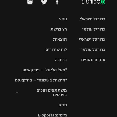
כדורגל ישראלי
VOD
כדורגל עולמי
רץ ברשת
ליגת העל
כדורסל ישראלי
תוצאות
ליגת
ליגה לאומית
האלופות
כדורסל עולמי
לוח שידורים
ליגת ווינר
סל
גביע הטוטו
ענפים נוספים
ברחבה
ליגה
NBA
אירופית
"מעל הליגה" – פודקאסט
ליגה לאומית
ליגיונרים
טניס
יורוליג
ליגה אנגלית
"מחצית בשכונה" – פודקאסט
כדורסל נשים
גביע המדינה
כדוריד
יורוקאפ
ליגה גרמנית
משתתפים וזוכים
בפרסים
מכבי תל
נבחרת
כדורעף
אביב
ישראל
ליגה
טניס
ספרדית
תקנון משתתפים
שחייה
הפועל חולון
מכבי חיפה
וזוכים בפרסים
גיימינג E-Sports