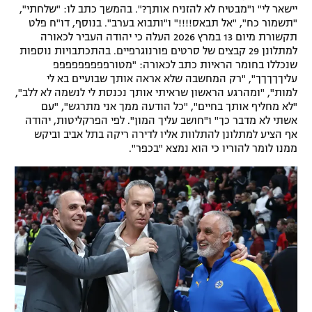
יישאר לי" ו"מבטיח לא להזניח אותך?". בהמשך כתב לו: "שלחתי",
"תשמור כח", "אל תבאס!!!!" ו"ותבוא בערב". בנוסף, דו"ח פלט
תקשורת מיום 13 במרץ 2026 העלה כי יהודה העביר לכאורה
למתלונן 29 קבצים של סרטים פורנוגרפיים. בהתכתבויות נוספות
שנכללו בחומר הראיות כתב לכאורה: "מטורפפפפפפפפפ
עליךךךךך", "רק המחשבה שלא אראה אותך שבועיים בא לי
למות", "ומהרגע הראשון שראיתי אותך נכנסת לי לנשמה לא ללב",
"לא מחליף אותך בחיים", "כל הודעה ממך אני מתרגש", "עם
אשתי לא מדבר כך" ו"חושב עליך המון". לפי הפרקליטות, יהודה
אף הציע למתלונן להתלוות אליו לדירה ריקה בתל אביב וביקש
ממנו לומר להוריו כי הוא נמצא "בכפר".