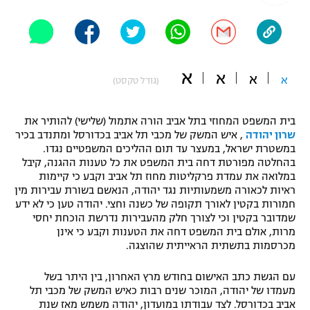
"מחצית בשכונה" – פודקאסט
אופניים
ספורט מוטורי
משתתפים וזוכים בפרסים
א
א
א
א
(גודל טקסט)
כדורמים
תקנון משתתפים וזוכים בפרסים
טניס
בית המשפט המחוזי בתל אביב הורה אתמול (שלישי) להותיר את
פוטבול אמריקאי NFL
שרון יהודה
, איש המשק של מכבי תל אביב בכדורסל ומתנדב בכיר
תקנון עבור פעילות אלקטרה
במשטרת ישראל, במעצר עד תום ההליכים המשפטיים נגדו.
גיימינג E-Sports
בייסבול MLB
בהחלטה מפורטת דחה בית המשפט את כל טענות ההגנה, קיבל
תקנון עבור פעילות ספורט 1 – "מרלן"
במלואה את עמדת פרקליטות מחוז תל אביב וקבע כי קיימות
ראיות לכאורה משמעותיות נגד יהודה, הנאשם בשורת עבירות מין
ספורט אתגרי ואקסטרים
חמורות בקטין לאורך תקופה של כשנה וחצי. יהודה טען כי לא ידע
תנאי שימוש
שמדובר בקטין וכי לצורך חלק מהעבירות נדרשת הוכחת יחסי
אומנויות לחימה
מרות, אולם בית המשפט דחה את הטענות וקבע כי אינן
מכרסמות בתשתית הראייתית שהוצגה.
מדיניות פרטיות
גיימינג E-Sports
עם הגשת כתב האישום בחודש מרץ האחרון, בין היתר בשל
מעמדו של יהודה, המוכר שנים רבות כאיש המשק של מכבי תל
תקנון פעילות ספורט 1
אביב בכדורסל. לצד עבודתו במועדון, יהודה משמש מאז שנת