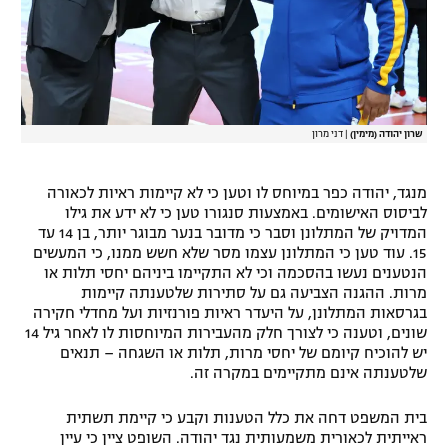
שרון יהודה (מימין)
|
דני מרון
מנגד, יהודה כפר במיוחס לו וטען כי לא קיימות ראיות לכאורה
לביסוס האישומים. באמצעות סנגורו טען כי לא ידע את גילו
המדויק של המתלונן וסבר כי מדובר בנער מבוגר יותר, בן 14 עד
15. עוד טען כי המתלונן עצמו מסר שלא חשש ממנו, כי המעשים
הנטענים נעשו בהסכמה וכי לא התקיימו ביניהם יחסי תלות או
מרות. ההגנה הצביעה גם על סתירות שלטענתה קיימות
בגרסאות המתלונן, על היעדר ראיות פורנזיות ועל מחדלי חקירה
שונים, וטענה כי לצורך חלק מהעבירות המיוחסות לו לאחר גיל 14
יש להוכיח קיומם של יחסי מרות, תלות או השגחה – תנאים
שלטענתה אינם מתקיימים במקרה זה.
בית המשפט דחה את כלל הטענות וקבע כי קיימת תשתית
ראייתית לכאורית משמעותית נגד יהודה. השופט ציין כי עיין