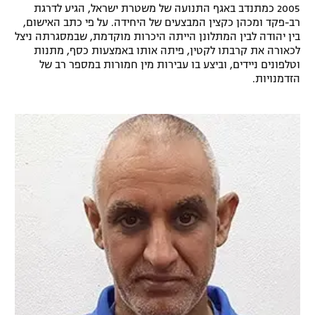
2005 כמתנדב באגף התנועה של משטרת ישראל, הגיע לדרגת
רשיון להקרנה פומבית לבית עסק
רב-פקד ומכהן כקצין המבצעים של היחידה. על פי כתב האישום,
בין יהודה לבין המתלונן הייתה היכרות מוקדמת, שבמסגרתה ניצל
לכאורה את קרבתו לקטין, פיתה אותו באמצעות כסף, מתנות
הצטרפות לחבילת הערוצים
וטלפונים ניידים, וביצע בו עבירות מין חמורות במספר רב של
הזדמנויות.
לוח דרושים – ג'ובנט
תגיות
המגזין