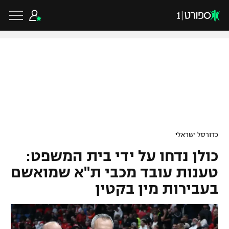
כדורגל ישראלי
ליגת העל
כדורגל עולמי
כדורסל ישראלי
ליגה לאומית
כולן נדחו על ידי בית המשפט:
ליגת האלופות
כדורסל ישראלי
גביע הטוטו
טענות עובד מכבי ת"א שמואשם
ליגה אירופית
בעבירות מין בקטין
ליגת ווינר סל
ליגיונרים
כדורסל עולמי
ליגה אנגלית
ליגה לאומית
גביע המדינה
NBA
ליגה גרמנית
ענפים נוספים