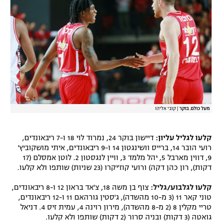
רשיון להקרנה פומבית לבית עסק
הצטרפות לחבילת הערוצים
לוח דרושים – ג'ובנט
תגיות
המגזין
מעל כולם. בוקר
|
קובי אליהו
קלעו לגליל עליון:
דיישון בוקר 24, נמרוד לוי 18 ו-7 ריבאונדים,
רועי הובר 14, ברייס וושינגטון 14 ו-9 ריבאונדים, איתי מושקוביץ'
9, דווין מארבל 5, יהל מלמד 3, וויין לנגסטון 2. לוטן אמסלם (17
דקות), רון כהן דקה) ורועי קוז'יקרו (23 שניות) שותפו ולא קלעו.
קלעו לגלבוע/גליל:
צוף בן משה 18, צ'אד בראון 12 ו-8 ריבאונדים,
טוני קאר 11 (3 מ-10 מהשדה), ג'סטין גורהאם 11 ו-12 ריבאונדים,
טריי מקלין 8 (2 מ-8 מהשדה), מירון רוינה 4, עמית זיס 4. דניאל
גואטה (3 דקות) ובניה סרור (2 דקות) שותפו ולא קלעו.