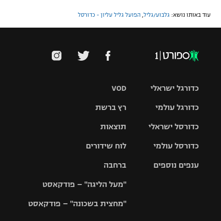
עוד באותו נושא:
גלבוע/גליל
,
הפועל גליל עליון - כדורסל
כדורגל ישראלי
VOD
כדורגל עולמי
רץ ברשת
ליגת העל
כדורסל ישראלי
תוצאות
ליגת
ליגה לאומית
האלופות
כדורסל עולמי
לוח שידורים
ליגת ווינר
סל
גביע הטוטו
ענפים נוספים
ברחבה
ליגה
NBA
אירופית
"מעל הליגה" – פודקאסט
ליגה לאומית
ליגיונרים
טניס
יורוליג
ליגה אנגלית
"מחצית בשכונה" – פודקאסט
כדורסל נשים
גביע המדינה
כדוריד
יורוקאפ