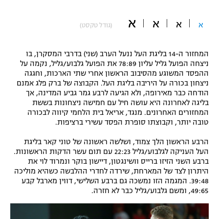
"מחצית בשכונה" – פודקאסט
אופניים
א
א
א
א
(גודל טקסט)
ספורט מוטורי
משתתפים וזוכים בפרסים
המחזור ה-14 בליגת העל ננעל הערב (שני) בדרבי המסקרן, בו
ניצחה הפועל גליל עליון 78:89 את הפועל גלבוע/גליל, נקמה על
כדורמים
ההפסד המשוגע מהסיבוב הראשון אחרי שתי הארכות, וחגגה
תקנון משתתפים וזוכים בפרסים
טניס
ניצחון בכורה על היריבה בליגת העל. הקבוצה של ברק פלג אמנם
פוטבול אמריקאי NFL
הודחה כבר מאירופה, ולא הגיעה לרבע גמר גביע המדינה, אך
תקנון עבור פעילות אלקטרה
בליגה לאחרונה היא עושה חיל עם חמישה ניצחונות בששת
גיימינג E-Sports
המחזורים האחרונים. מנגד, אריאל בית הלחמי קיווה לבכורה
בייסבול MLB
תקנון עבור פעילות ספורט 1 – "מרלן"
טובה יותר, וקבוצתו סופרת הפסד עשירי ברציפות.
ספורט אתגרי ואקסטרים
הרבע הראשון הלך צמוד, ושלשה ראשונה של טוני קאר בליגת
תנאי שימוש
העל העניקה לגלבוע/גליל 22:23 עם תום עשר הדקות הראשונות.
אומנויות לחימה
ברבע השני הזיזו ברייס וושינגטון, דיישון בוקר ונמרוד לוי את
היתרון לצד של המארחת, שירדה לחדרי ההלבשה כשהיא מוליכה
מדיניות פרטיות
39:48. המגמה הזו נמשכה גם ברבע השלישי, דווין מארבל קבע
גיימינג E-Sports
49:65, ומשם גלבוע/גליל כבר לא חזרה.
תקנון פעילות ספורט 1