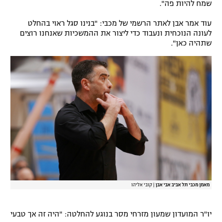
שמח להיות פה".
רשיון להקרנה פומבית לבית עסק
עוד אמר אבן לאתר הרשמי של מכבי: "בנינו סגל ראוי בהחלט
לעונה הנוכחית ונעבוד כדי ליצור את ההמשכיות שאנחנו רוצים
הצטרפות לחבילת הערוצים
שתהיה כאן".
לוח דרושים – ג'ובנט
תגיות
המגזין
מאמן מכבי תל אביב אבי אבן
|
קובי אליהו
יו"ר המועדון שמעון מזרחי מסר בנוגע להחלטה: "היה זה אך טבעי