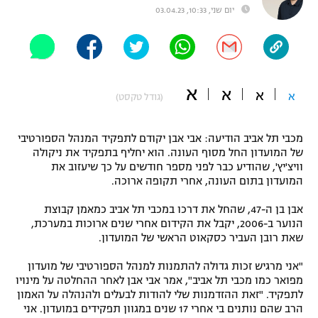
יום שני, 10:33, 03.04.23
"מחצית בשכונה" – פודקאסט
אופניים
ספורט מוטורי
משתתפים וזוכים בפרסים
א
א
א
א
כדורמים
(גודל טקסט)
תקנון משתתפים וזוכים בפרסים
טניס
פוטבול אמריקאי NFL
מכבי תל אביב הודיעה: אבי אבן יקודם לתפקיד המנהל הספורטיבי
תקנון עבור פעילות אלקטרה
של המועדון החל מסוף העונה. הוא יחליף בתפקיד את ניקולה
גיימינג E-Sports
בייסבול MLB
וויצ'יץ', שהודיע כבר לפני מספר חודשים על כך שיעזוב את
תקנון עבור פעילות ספורט 1 – "מרלן"
המועדון בתום העונה, אחרי תקופה ארוכה.
ספורט אתגרי ואקסטרים
אבן בן ה-47, שהחל את דרכו במכבי תל אביב כמאמן קבוצת
תנאי שימוש
הנוער ב-2006, יקבל את הקידום אחרי שנים ארוכות במערכת,
אומנויות לחימה
שאת רובן העביר כסקאוט הראשי של המועדון.
מדיניות פרטיות
"אני מרגיש זכות גדולה להתמנות למנהל הספורטיבי של מועדון
גיימינג E-Sports
מפואר כמו מכבי תל אביב", אמר אבי אבן לאחר ההחלטה על מינויו
לתפקיד. "זאת ההזדמנות שלי להודות לבעלים ולהנהלה על האמון
תקנון פעילות ספורט 1
הרב שהם נותנים בי אחרי 17 שנים במגוון תפקידים במועדון. אני