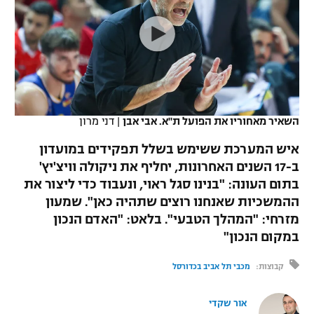
כדורסל נשים
נבחרת ישראל
יורוליג
ליגה ספרדית
טניס
VOD
מכבי תל אביב
מכבי חיפה
יורוקאפ
ליגה איטלקית
כדוריד
הפועל חולון
בית"ר ירושלים
רץ ברשת
ליגה צרפתית
כדורעף
הפועל ירושלים
מכבי תל אביב
השאיר מאחוריו את הפועל ת"א. אבי אבן
|
דני מרון
ליגה הולנדית
שחייה
תוצאות
דני אבדיה
איש המערכת ששימש בשלל תפקידים במועדון
הפועל תל אביב
ב-17 השנים האחרונות, יחליף את ניקולה וויצ'יץ'
ליגה טורקית
ג'ודו
בתום העונה: "בנינו סגל ראוי, ונעבוד כדי ליצור את
הפועל חיפה
לוח שידורים
ליגה סינית
ההמשכיות שאנחנו רוצים שתהיה כאן". שמעון
אגרוף
מזרחי: "המהלך הטבעי". בלאט: "האדם הנכון
הפועל באר שבע
ליגה ברזילאית
במקום הנכון"
ברחבה
ספורט אולימפי
מכבי נתניה
ליגות נוספות
קבוצות:
מכבי תל אביב בכדורסל
UFC
"מעל הליגה" – פודקאסט
בני יהודה
אור שקדי
היאבקות WWE