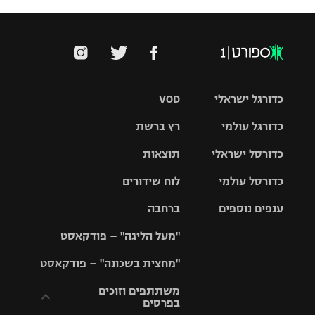
כדורגל ישראלי
VOD
כדורגל עולמי
רץ ברשת
ליגת העל
כדורסל ישראלי
תוצאות
ליגת
ליגה לאומית
האלופות
כדורסל עולמי
לוח שידורים
ליגת ווינר
סל
גביע הטוטו
ענפים נוספים
ברחבה
ליגה
NBA
אירופית
"מעל הליגה" – פודקאסט
ליגה לאומית
ליגיונרים
טניס
יורוליג
ליגה אנגלית
"מחצית בשכונה" – פודקאסט
כדורסל נשים
גביע המדינה
כדוריד
יורוקאפ
ליגה גרמנית
משתתפים וזוכים
בפרסים
מכבי תל
נבחרת
כדורעף