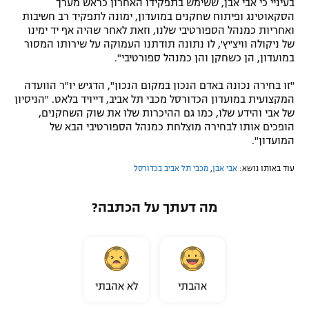
בעיניי כי אבי אבן, ששימש בתפקידו האחרון כראש מערך
הסקאוטינג ופיתוח שחקנים במועדון, ימונה לתפקיד רב חשיבות
ואחריות כמנהל הספורטיבי שלנו, וזאת לאחר שהיה אף יד ימינו
של ניקולה וויצ'יץ', לו נתונה תודתנו העמוקה על שירותו המסור
במועדון, הן כשחקן והן כמנהל ספורטיבי".
"זו בחירה נכונה באדם הנכון במקום הנכון", הדגיש יו"ר הוועדה
המקצועית במועדון הכדורסל מכבי תל אביב, דייויד בלאט. "הניסיון
של אבי והידע שלו, כמו גם ההיכרות שלו את שוק השחקנים,
הופכים אותו לבחירה מוצלחת כמנהל הספורטיבי הבא של
המועדון".
עוד באותו נושא:
אבי אבן
,
מכבי תל אביב בכדורסל
מה דעתך על הכתבה?
אהבתי
לא אהבתי