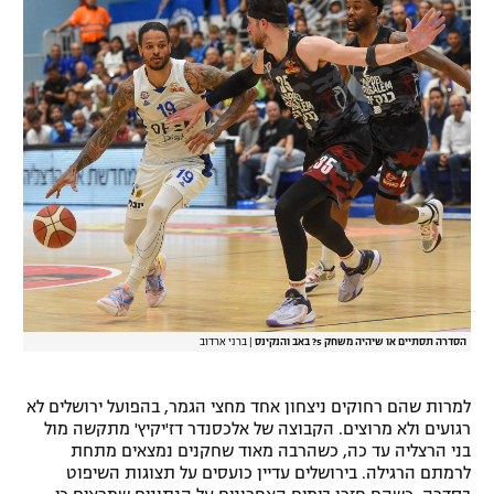
רשיון להקרנה פומבית לבית עסק
הצטרפות לחבילת הערוצים
לוח דרושים – ג'ובנט
תגיות
המגזין
הסדרה תסתיים או שיהיה משחק 5? באב והנקינס
|
ברני ארדוב
למרות שהם רחוקים ניצחון אחד מחצי הגמר, בהפועל ירושלים לא
רגועים ולא מרוצים. הקבוצה של אלכסנדר דז'יקיץ' מתקשה מול
בני הרצליה עד כה, כשהרבה מאוד שחקנים נמצאים מתחת
לרמתם הרגילה. בירושלים עדיין כועסים על תצוגות השיפוט