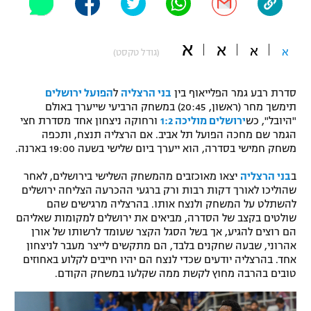
"מחצית בשכונה" – פודקאסט
אופניים
א
א
א
א
(גודל טקסט)
ספורט מוטורי
משתתפים וזוכים בפרסים
סדרת רבע גמר הפלייאוף בין
בני הרצליה
ל
הפועל ירושלים
כדורמים
תקנון משתתפים וזוכים בפרסים
תימשך מחר (ראשון, 20:45) במשחק הרביעי שייערך באולם
טניס
"היובל", כש
ירושלים מוליכה 1:2
ורחוקה ניצחון אחד מסדרת חצי
פוטבול אמריקאי NFL
הגמר שם מחכה הפועל תל אביב. אם הרצליה תנצח, ותכפה
תקנון עבור פעילות אלקטרה
משחק חמישי בסדרה, הוא ייערך ביום שלישי בשעה 19:00 בארנה.
גיימינג E-Sports
בייסבול MLB
תקנון עבור פעילות ספורט 1 – "מרלן"
ב
בני הרצליה
יצאו מאוכזבים מהמשחק השלישי בירושלים, לאחר
שהוליכו לאורך דקות רבות ורק ברגעי ההכרעה הצליחה ירושלים
ספורט אתגרי ואקסטרים
להשתלט על המשחק ולנצח אותו. בהרצליה מרגישים שהם
תנאי שימוש
שולטים בקצב של הסדרה, מביאים את ירושלים למקומות שאליהם
אומנויות לחימה
הם רוצים להגיע, אך בשל הסגל הקצר שעומד לרשותו של אורן
אהרוני, שבעה שחקנים בלבד, הם מתקשים לייצר מעבר לניצחון
מדיניות פרטיות
אחד. בהרצליה יודעים שכדי לנצח הם יהיו חייבים לקלוע באחוזים
גיימינג E-Sports
טובים בהרבה מחוץ לקשת ממה שקלעו במשחק הקודם.
תקנון פעילות ספורט 1