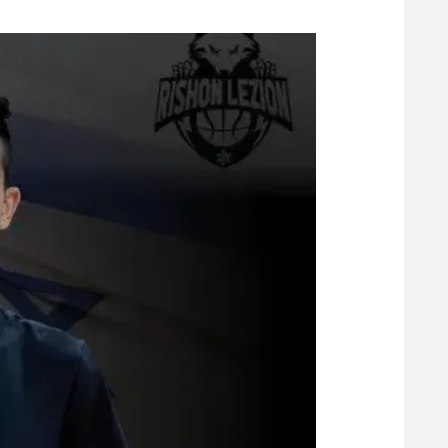
משתתפים וזוכים בפרסים
מכבי ת
הפועל 
תקנון משתתפים וזוכים בפרסים
הפועל 
תקנון עבור פעילות אלקטרה
הפועל 
תקנון עבור פעילות ספורט 1 – "מרלן"
מכבי נ
טניס
בני יהו
גיימינג E-Sports
תנאי שימוש
מדיניות פרטיות
תקנון פעילות ספורט 1
רשיון להקרנה פומבית לבית עסק
הצטרפות לחבילת הערוצים
לוח דרושים – ג'ובנט
תגיות