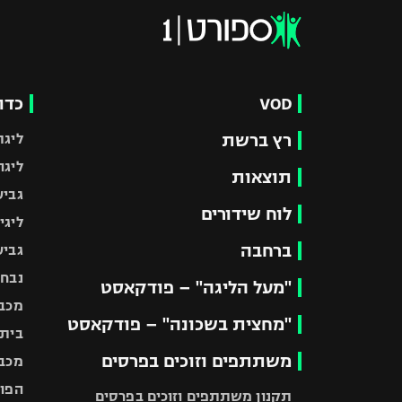
VOD
כדו
רץ ברשת
ליגת
ליגה
תוצאות
גביע
לוח שידורים
ליגי
ברחבה
גביע
נבחר
"מעל הליגה" – פודקאסט
מכבי
"מחצית בשכונה" – פודקאסט
בית"
משתתפים וזוכים בפרסים
מכבי
הפוע
תקנון משתתפים וזוכים בפרסים