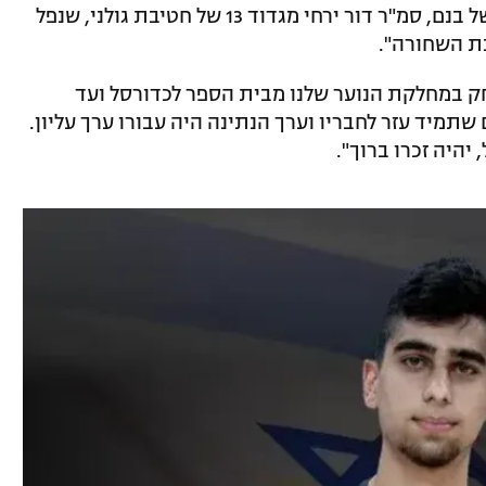
משפחת ירחי עם קבלת הידיעה על מותו של בנם, סמ"ר דור ירחי מגדוד 13 של חטיבת גולני, שנפל
ת השחורה".
רחי ז"ל, בן 21 בנופלו, שיחק במחלקת הנוער שלנו מבית הספר לכדורסל ועד
שתמיד עזר לחבריו וערך הנתינה היה עבורו ערך עליון.
היה זכרו ברוך".