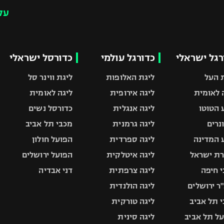
עק
רגל ישראלי
כדורגל עולמי
כדורסל ישראלי
 העל
ליגת האלופות
ליגת ווינר סל
 לאומית
ליגה אירופית
ליגה לאומית
 הטוטו
ליגה אנגלית
כדורסל נשים
ונרים
ליגה גרמנית
מכבי תל אביב
 המדינה
ליגה ספרדית
הפועל חולון
ת ישראל
ליגה איטלקית
הפועל ירושלים
 חיפה
ליגה צרפתית
דני אבדיה
ר ירושלים
ליגה הולנדית
 תל אביב
ליגה טורקית
ל תל אביב
ליגה סינית