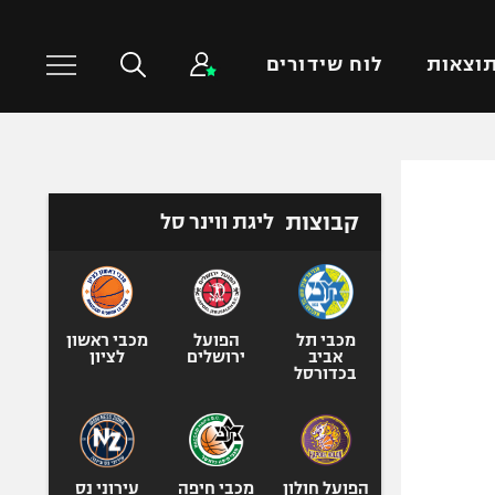
וצאות
לוח שידורים
כדורסל עולמי
ענפים נוספים
קבוצות
ליגת ווינר סל
NBA
טניס
יורוליג
כדוריד
יורוקאפ
כדורעף
שחייה
מכבי תל
הפועל
מכבי ראשון
אביב
ירושלים
לציון
ג'ודו
בכדורסל
אגרוף
ספורט אולימפי
UFC
הפועל חולון
מכבי חיפה
עירוני נס