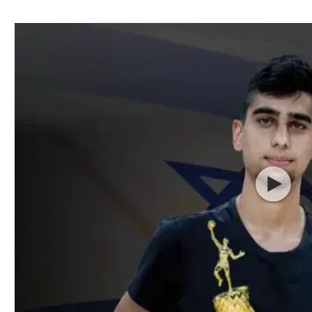
ל אביב
ליגה טורקית
תל אביב
ליגה סינית
חיפה
ליגה ברזילאית
באר שבע
ליגות נוספות
תניה
דה