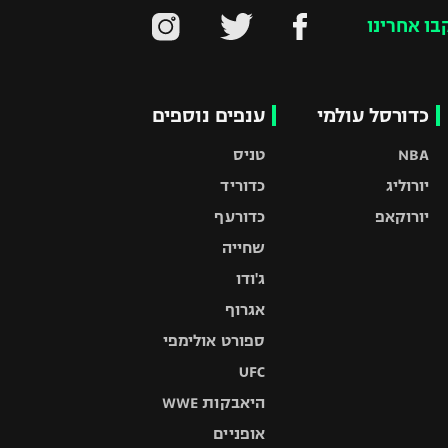
בו אחרינו
כדורסל עולמי
ענפים נוספים
NBA
טניס
יורוליג
כדוריד
יורוקאפ
כדורעף
שחייה
ג'ודו
אגרוף
ספורט אולימפי
UFC
היאבקות WWE
אופניים