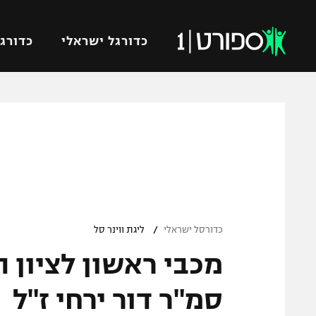
כדורגל ישראלי
כדורגל
VOD
כדורג
רץ ברשת
ליגת ה
ליגה ל
תוצאות
גביע הט
לוח שידורים
ליגיונר
ברחבה
/
גביע ה
כדורסל ישראלי
ליגת ווינר סל
נבחרת 
מכבי ראשון לציון 
"מעל הליגה" – פודקאסט
מכבי ח
"מחצית בשכונה" – פודקאסט
סמ"ר דור ירחי ז"ל
בית"ר י