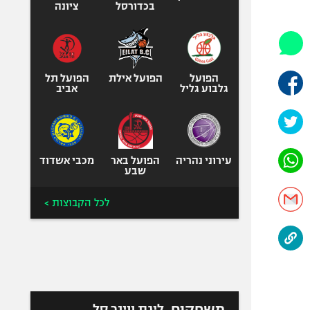
היאבקות WWE
בכדורסל
ציונה
אופניים
ספורט מוטורי
כדורמים
הפועל
הפועל אילת
הפועל תל
פוטבול אמריקאי NFL
גלבוע גליל
אביב
בייסבול MLB
ספורט אתגרי
ואקסטרים
עירוני נהריה
הפועל באר
מכבי אשדוד
אומנויות לחימה
שבע
גיימינג E-Sports
לכל הקבוצות >
משחקים
ליגת ווינר סל