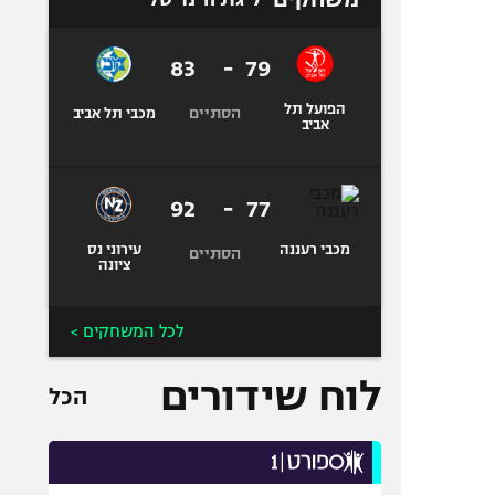
83
-
79
הפועל תל
הסתיים
מכבי תל אביב
אביב
92
-
77
מכבי רעננה
עירוני נס
הסתיים
ציונה
לכל המשחקים >
לוח שידורים
הכל