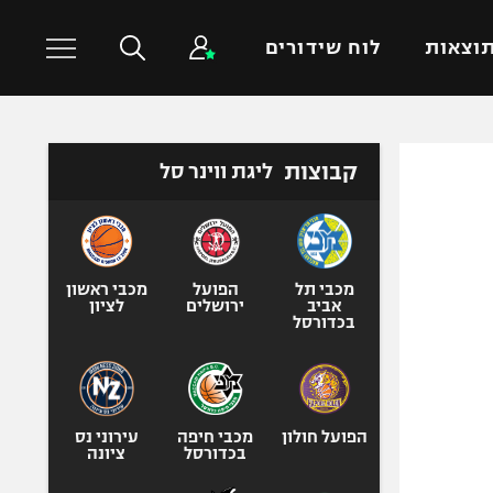
וצאות
לוח שידורים
כדורסל עולמי
ענפים נוספים
קבוצות
ליגת ווינר סל
NBA
טניס
יורוליג
כדוריד
יורוקאפ
כדורעף
מכבי תל
הפועל
מכבי ראשון
אביב
ירושלים
לציון
שחייה
בכדורסל
ג'ודו
אגרוף
ספורט אולימפי
הפועל חולון
מכבי חיפה
עירוני נס
UFC
בכדורסל
ציונה
היאבקות WWE