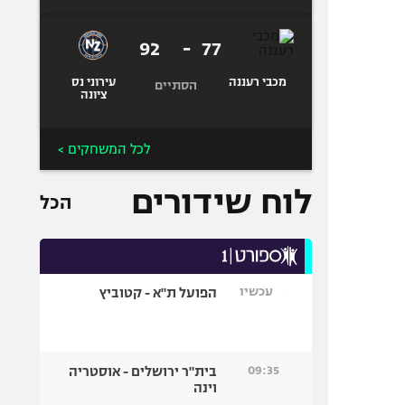
92
-
77
מכבי רעננה
עירוני נס
הסתיים
ציונה
לכל המשחקים >
לוח שידורים
הכל
עכשיו
הפועל ת"א - קטוביץ
09:35
בית"ר ירושלים - אוסטריה
וינה