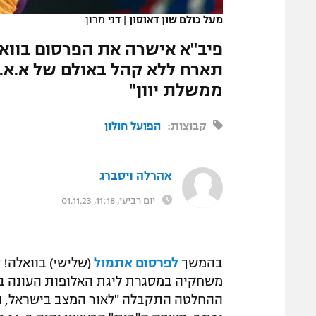
מעל כולם שון דאוסון
|
דני מרון
פיב"א אישרה את הפרסום בווא
תארח ללא קהל באולם של א.א.
ממשלת יוון"
קבוצות:
הפועל חולון
אהרלה ויסברג
יום רביעי, 11:18, 01.11.23
בהמשך
לפרסום אתמול
(שלישי) בוואלה! 
משחקיה במסגרת ליגת האלופות העונה באו
ההחלטה התקבלה "לאור המצב בישראל, ובה