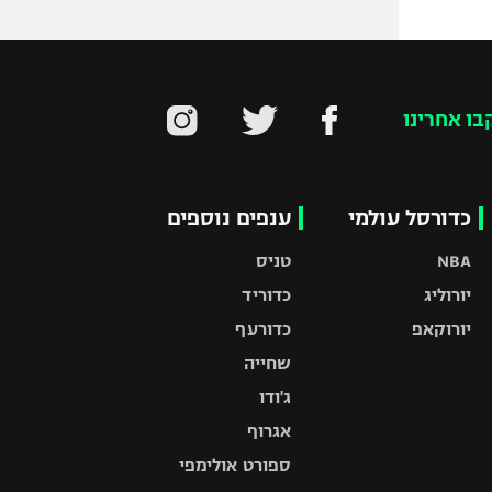
בו אחרינו
כדורסל עולמי
ענפים נוספים
NBA
טניס
יורוליג
כדוריד
יורוקאפ
כדורעף
שחייה
ג'ודו
אגרוף
ספורט אולימפי