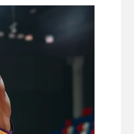
הפועל 
תקנון משתתפים וזוכים בפרסים
הפועל 
תקנון עבור פעילות אלקטרה
הפועל 
תקנון עבור פעילות ספורט 1 – "מרלן"
מכבי נ
טניס
בני יהו
גיימינג E-Sports
תנאי שימוש
מדיניות פרטיות
תקנון פעילות ספורט 1
רשיון להקרנה פומבית לבית עסק
הצטרפות לחבילת הערוצים
לוח דרושים – ג'ובנט
תגיות
המגזין