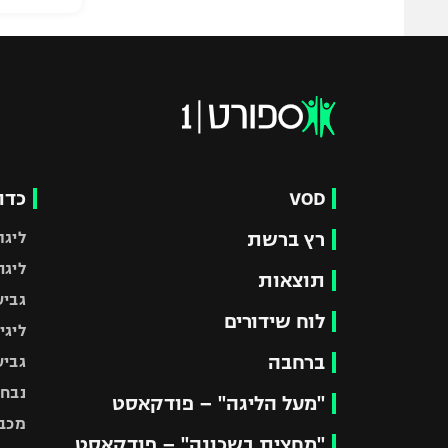
VOD
כדו
רץ ברשת
ליגת
ליגה
תוצאות
גביע
לוח שידורים
ליגי
ברחבה
גביע
נבחר
"מעל הליגה" – פודקאסט
מכבי
"מחצית בשכונה" – פודקאסט