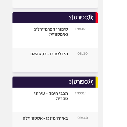
עכשיו
סיפורי הפרמיירליג
(איפסוויץ')
08:20
מידלסברו - רקסהאם
עכשיו
מכבי חיפה - עירוני
טבריה
09:40
באיירן מינכן - אסטון וילה