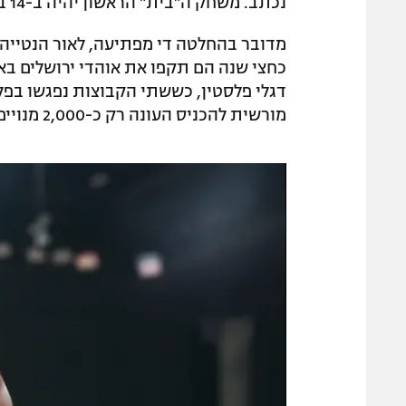
נכתב. משחק ה"בית" הראשון יהיה ב-14 בנובמבר, מול בראוגן.
מדובר בהחלטה די מפתיעה, לאור הנטייה ה
כחצי שנה הם תקפו את אוהדי ירושלים באל
דגלי פלסטין, כששתי הקבוצות נפגשו בפלי
מורשית להכניס העונה רק כ-2,000 מנויים למשחקיה.