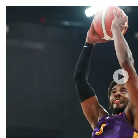
תל אביב
ליגה סינית
חיפה
ליגה ברזילאית
באר שבע
ליגות נוספות
תניה
דה