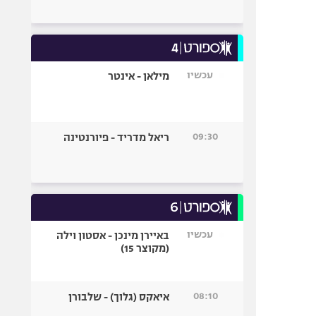
עכשיו
מילאן - אינטר
09:30
ריאל מדריד - פיורנטינה
עכשיו
באיירן מינכן - אסטון וילה
(מקוצר 15)
08:10
איאקס (גלוך) - שלבורן