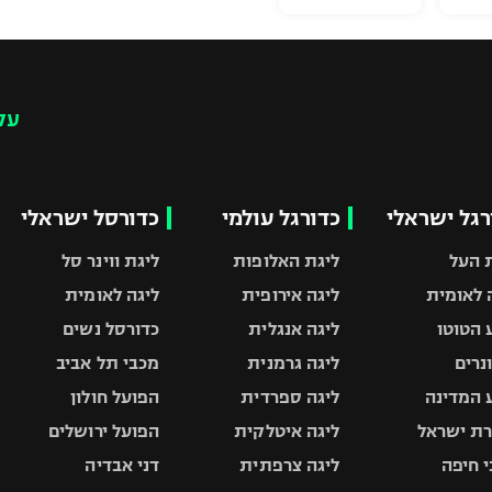
עק
רגל ישראלי
כדורגל עולמי
כדורסל ישראלי
 העל
ליגת האלופות
ליגת ווינר סל
 לאומית
ליגה אירופית
ליגה לאומית
 הטוטו
ליגה אנגלית
כדורסל נשים
ונרים
ליגה גרמנית
מכבי תל אביב
 המדינה
ליגה ספרדית
הפועל חולון
ת ישראל
ליגה איטלקית
הפועל ירושלים
 חיפה
ליגה צרפתית
דני אבדיה