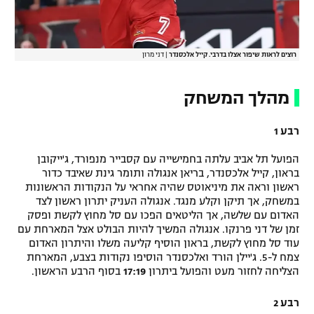
רוצים לראות שיפור אצלו בדרבי. קייל אלכסנדר
|
דני מרון
מהלך המשחק
רבע 1
הפועל תל אביב עלתה בחמישייה עם קסבייר מנפורד, ג'ייקובן
בראון, קייל אלכסנדר, בריאן אנגולה ותומר גינת שאיבד כדור
ראשון וראה את מיניאוטס שהיה אחראי על הנקודות הראשונות
במשחק, אך תיקן וקלע מנגד. אנגולה העניק יתרון ראשון לצד
האדום עם שלשה, אך הליטאים הפכו עם סל מחוץ לקשת ופסק
זמן של דני פרנקו. אנגולה המשיך להיות הבולט אצל המארחת עם
עוד סל מחוץ לקשת, בראון הוסיף קליעה משלו והיתרון האדום
צמח ל-5. ג'יילן הורד ואלכסנדר הוסיפו נקודות בצבע, המארחת
הצליחה לחזור מעט והפועל ביתרון
17:19
בסוף הרבע הראשון.
רבע 2