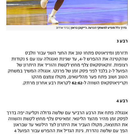
בדרך כלל מופיע למשחקי הכרעה. ג'ייקובן בראון
|
ברני ארדוב
רבע 3
ת'ורמן ומיניאוטס פתחו טוב את החצי השני עבור וולבס
שהקטינה את ההפרש ל-4, עד שגינת ואנגולה ענו עם 5 נקודות
רצופות. זוקאוסקאס צלף מחוץ לקשת והוריד את היתרון של
הפועל ל-2 בלבד לפני פסק זמן של פרנקו. אנגולה המשיך במשחק
הטוב ושוב פתח פער מהליטאים, מקולו צמצם מהקו
וקריניאוסקאס השווה ל-
62:62
לקראת רבע אחרון מרתק.
רבע 4
אנגולה פתח את הרבע הרביעי עם שלשה גדולה וקליעה יפה בדרך
לפסק זמן מהיר מהצד הליטאי. זמאיטיס צלף מחוץ לקשת והשווה
את התוצאה, מקולו העביר את היתרון לצד הילטאי עד שבראון
הפך עם שלשה נהדרת. גינת הגדיל את ההפרש עבור הפועל 4