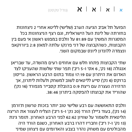
א
"מחצית בשכונה" – פודקאסט
א
א
א
(גודל טקסט)
אופניים
ספורט מוטורי
משתתפים וזוכים בפרסים
הפועל תל אביב הגיעה הערב (שלישי) לליטא אחרי 2 ניצחונות
בחזרתה של ליגת העל הישראלית, וגם רצף הניצחונות בכל
המסגרות המשיך עם 81:89 על וולבס במפגש ראשון אי פעם בין
כדורמים
תקנון משתתפים וזוכים בפרסים
הקבוצות, כשהקבוצה של דני פרנקו עלתה למאזן 2:8 ביורוקאפ
טניס
ונצמדה ללונדון ליונס שבמקום השני.
פוטבול אמריקאי NFL
תקנון עבור פעילות אלקטרה
שתי הקבוצות פתחו חלש עם אחוזים רעים מהשדה, עד שבריאן
גיימינג E-Sports
בייסבול MLB
אנגולה (18 נק', 6 אס' ו-5 ריב') תפר שתי שלשות שהעניקו לצד
תקנון עבור פעילות ספורט 1 – "מרלן"
האדום את היתרון עם 17:19 צמוד בתום הרבע הראשון. גריסון
ברוקס (6 נק') סייע לליטאים לשוב למשחק ולעלות ליתרון, אך
ספורט אתגרי ואקסטרים
הדהירה נעצרה עם ריצת 0:9 בהובלת קסבייר מנפורד (16 נק')
תנאי שימוש
שהוריד את קבוצתו להפסקה ביתרון 38:46.
אומנויות לחימה
וולבס התאוששה עם רבע שלישי טוב יותר בזכות טרשון ת'ורמן
מדיניות פרטיות
גיימינג E-Sports
(14 נק'), בעוד ג'יילן הורד (20 נק' ו-5 ריב') הצליח לעצור את הריצה
הליטאית ולשמור על שוויון 62:62 לפני הרבע האחרון. תומר גינת
(13 נק' ו-7 ריב') וחבריו דהרו ברבע האחרון, כשגם הורד היה
תקנון פעילות ספורט 1
מהבולטים עם משחק נהדר בצבע והאדומים עם ניצחון שמיני