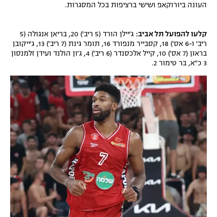
העונה ביורוקאפ ושישי ברציפות בכל המסגרות.
רשיון להקרנה פומבית לבית עסק
קלעו להפועל תל אביב:
ג'יילן הורד (5 ריב') 20, בריאן אנגולה (5
הצטרפות לחבילת הערוצים
ריב' ו-6 אס') 18, קסבייר מנפורד 16, תומר גינת (7 ריב') 13, ג'ייקובן
בראון (7 אס') 10, קייל אלכסנדר (6 ריב') 4, ג'ון הולנד ועידן זלמנסון
לוח דרושים – ג'ובנט
3 כ"א, בר טימור 2.
תגיות
המגזין