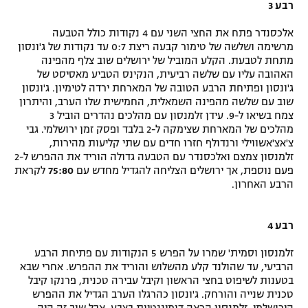
רבע 3
אלכסנדר פתח את החצי השני עם 4 נקודות כולל הטבעה
מרשימה ושלשה של טימור קבעה ריצת 0:7 עד נקודות של ג'ונסון
מתחת לטבעת. הקלע המוביל של ירושלים שוב צלף מהפינה
האהובה עליו עם שלשה רביעית, הנקינס הטביע מאסיסט של
ג'ונסון ופתיחת הרבע הטובה של המארחת ירדה לטימיון. ג'ונסון
שוב עם שלשה מהפינה השמאלית, החמישית שלו הערב, והיתרון
צמח בשיאו ל-9. עידן זלמנסון עם מהלכים נהדרים הוביל 3
מהלכים של המארחת שצימקה ל-2 בלבד ופסק זמן ירושלמי. גבי
צ'אצ'אשווילי ורנדולף חזרו חדים עם שתי קליעות מהירות,
זלמנסון צמצם ואלכסנדר עם הטבעה גדולה הוריד את ההפרש ל-2
פעם נוספת, אך ירושלים הצליחה להגדיל מחדש עם
75:80
לקראת
הרבע האחרון.
רבע 4
זלמנסון וסמית' שמרו על הפרש 5 הנקודות עם פתיחת הרבע
הרביעי, עד שהולנד קלע מהשלוש והוריד את ההפרש. אחרי שבא
בטענות לשיפוט בחצי הראשון וקיבל עבירה טכנית, פרנקו קיבל
טכנית שנייה והורחק. ג'ונסון כהרגלו הערב הגדיל את ההפרש