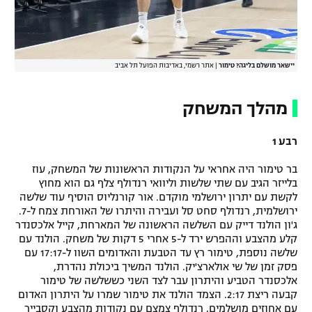
יישאר מושלם בליגה? טימור
|
אתר רשמי, באדיבות הפועל תל אביב
מהלך המשחק
רבע 1
בר טימור היה אחראי על הנקודות הראשונות של המשחק, עוז
בלייזר הגיב עם שתי שלשות וליוואי רנדולף צלף גם הוא מחוץ
לקשת עם יתרון ירושלמי מוקדם. אור קורנליוס הוסיף עוד שלשה
ירושלמית, רנדולף סחט סל ועבירה והיתרו של האורחת צמח ל-7.
ג'ון הולנד דייק עם השלשה הראשונה של המארחת, קייל אלכסנדר
קלע מהצבע וההפרש ירד ל-5 אחרי 5 דקות של משחק. הולנד עם
שלשה נוספת, טימור רץ עד הטבעת והאדומים השוו ל-17:17 עם
פסק זמן של שי אולארצ'יק. הולנד המשיך ביכולת נהדרת,
אלכסנדר הטביע והיתרון עבר לצד השני כששלשה של טימור
קבעה ריצת 2:17. הצמד הולנד את טימור שמרו על היתרון האדום
עם אחוזים מושלמים, רנדולף צמצם עם נקודות מהצבע וקסבייר