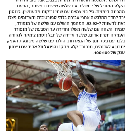
הירושלמי, זלמנסון הראה דומיננטיות בצבע, אבל שוב זה היה
הקלע המוביל של ירושלים עם שלשה שישית במשחק, הפעם
מהפינה הימנית. גיל בני צמצם עם שתי זריקות מהעונשין, ג'ונסון
ירד לחדר ההלבשה אחרי עבירה בלתי ספורטיבית והאדומים ניצלו
זאת להשוות ל-92:92. המהפך הושלם עם שלשה של מנפורד,
סמית' השווה עם שלשה משלו וחדירה עד הטבעת של מנפורד
העניקה יתרון אדום. שלשה אדירה של יובל זוסמן צימקה לנקודה
בלבד עם פסק זמן של המארחת. הולנד עם שלשה משוגעת העניק
יתרון 4 לאדומים, מנפורד קלע מהקו ו
הפועל תל אביב עם ניצחון
ענק של 100:109
.