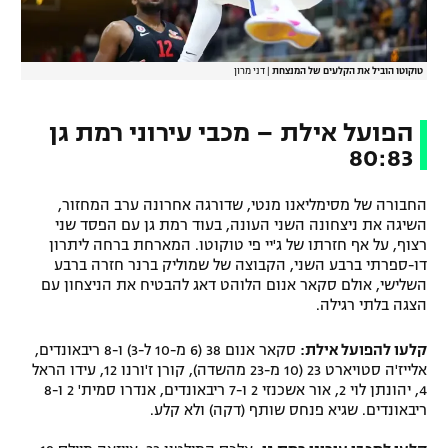
טוקוטו הוביל את הקלעים של המנצחת
|
דני מרון
הפועל אילת – מכבי עירוני רמת גן
80:83
החבורה של מסימליאנו מנטי, שדורגה אחרונה ערב המחזור,
השיגה את ניצחונה השני העונה, בעוד רמת גן עם הפסד שני
רצוף, על אף חזרתו של ג'יי פי טוקוטו. המארחת ברחה ליתרון
דו-ספרתי ברבע השני, הקבוצה של שמוליק ברנר חזרה ברבע
השלישי, אולם סקאר אנום הלוהט דאג להבטיח את הניצחון עם
הצגה בלתי רגילה.
קלעו להפועל אילת:
סקאר אנום 38 (6 מ-10 ל-3) ו-8 ריבאונדים,
אלייז'ה סטויארט 23 (10 מ-23 מהשדה), קורן ז'ורנו 12, עידו הראל
4, יהונתן לוי 2, אור אשכנזי 2 ו-7 ריבאונדים, אנדרו סמית' 2 ו-8
ריבאונדים. שגיא פנחס שותף (דקה) ולא קלע.