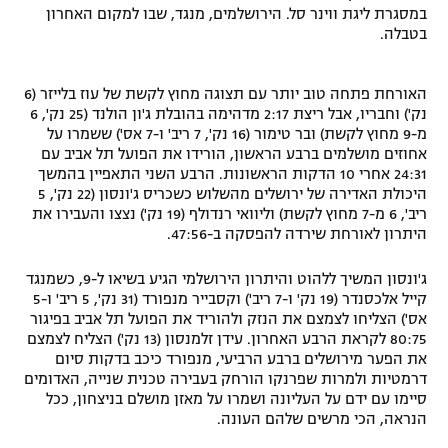
במסגרת ליגת ווינר סל. הירושלמים, מנגד, שבו למקום האחרון
רשיון להקרנה פומבית לבית עסק
בטבלה.
הצטרפות לחבילת הערוצים
האורחת פתחה טוב יותר עם תצוגה מחוץ לקשת של עוז בלייזר (6
נק') וחבריו, אבל ריצת 2:17 מדהימה בהובלת ג'ון הולנד (25 נק', 6
לוח דרושים – ג'ובנט
מ-9 מחוץ לקשת) ובר טימור (16 נק', 7 ריב' ו-7 אס') ששמרו על
אחוזים מושלמים ברבע הראשון, הורידו את הפועל תל אביב עם
תגיות
24:31 אחרי 10 הדקות הראשונות. הרבע השני התאפיין בהמשך
היכולת האדירה של ירושלים מהשלוש כשכריס ג'ונסון (22 נק', 5
ריב', 6 מ-7 מחוץ לקשת) וליוואי רנדולף (19 נק') נצצו והעבירו את
המגזין
היתרון לאורחת שירדה להפסקה ב-47:56.
ג'ונסון המשיך ללהוט והיתרון הירושלמי הגיע בשיאו ל-9, כשמנגד
קייל אלכסנדר (19 נק' ו-7 ריב') וקסבייר מנפורד (31 נק', 5 ריב' ו-5
אס') הצליחו לצמצם את הנזק ולהוריד את הפועל תל אביב בפיגור
80:75 לקראת הרבע האחרון. עידן זלמנסון (13 נק') הצליח לצמצם
את הפער מירושלים ברבע הרביעי, מנפורד כיכב בדקות סיום
דרמטיות ולמרות שפרנקו הורחק בעבירה טכנית שנייה, האדומים
סיימו עם ידם על העליונה ושמרו על מאזן מושלם בניצחון, ככל
הנראה, הכי מרשים שלהם העונה.