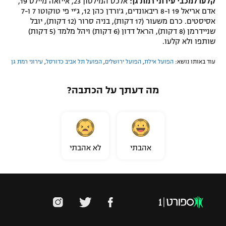
קלעו למכבי עירוני רמת גן:
אלכס המילטון 23, אייזאה מיילס 19,
אדם אריאל 19 ו-8 ריבאונדים, ג'ורדן כהן 12, ג'יי פי טוקוטו 7 ו-7
אסיסטים. כרם משעור (17 דקות), בניה סרור (12 דקות), יובל
שניידרמן (8 דקות), הראל דדון (6 דקות) ויהל מלמד (5 דקות)
שותפו ולא קלעו.
עוד באותו נושא:
הפועל אילת
,
הפועל ירושלים
,
הפועל תל אביב כדורסל
,
עירוני רמת גן
מה דעתך על הכתבה?
אהבתי
לא אהבתי