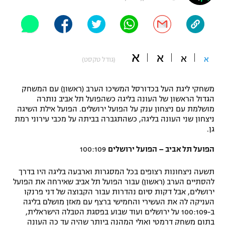
"מחצית בשכונה" – פודקאסט
אופניים
ספורט מוטורי
משתתפים וזוכים בפרסים
א
א
א
א
(גודל טקסט)
כדורמים
תקנון משתתפים וזוכים בפרסים
טניס
משחקי ליגת העל בכדורסל המשיכו הערב (ראשון) עם המשחק
פוטבול אמריקאי NFL
הגדול הראשון של העונה בליגה כשהפועל תל אביב נותרה
תקנון עבור פעילות אלקטרה
מושלמת עם ניצחון ענק על הפועל ירושלים. הפועל אילת השיגה
גיימינג E-Sports
בייסבול MLB
ניצחון שני העונה בליגה, כשהתגברה בביתה על מכבי עירוני רמת
תקנון עבור פעילות ספורט 1 – "מרלן"
גן.
ספורט אתגרי ואקסטרים
תנאי שימוש
הפועל תל אביב – הפועל ירושלים
100:109
אומנויות לחימה
תשעה ניצחונות רצופים בכל המסגרות וארבעה בליגה היו בדרך
להסתיים הערב (ראשון) עבור הפועל תל אביב שאירחה את הפועל
מדיניות פרטיות
גיימינג E-Sports
ירושלים, אבל דקות סיום נהדרות עבור הקבוצה של דני פרנקו
העניקה לה את העשירי והחמישי ברצף עם מאזן מושלם בליגה
ב-100:109 על ירושלים ועוד שבוע בפסגת הטבלה הישראלית,
תקנון פעילות ספורט 1
בתום משחק דרמטי ואולי המהנה ביותר שהיה עד כה העונה