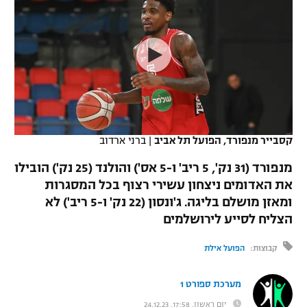
כדורסל נשים
נבחרת ישראל
יורוליג
ליגה ספרדית
טניס
VOD
מכבי תל אביב
מכבי חיפה
יורוקאפ
ליגה איטלקית
כדוריד
הפועל חולון
בית"ר ירושלים
רץ ברשת
ליגה צרפתית
כדורעף
הפועל ירושלים
מכבי תל אביב
ליגה הולנדית
שחייה
תוצאות
קסבייר מנפורד, הפועל תל אביב
|
ברני ארדוב
דני אבדיה
הפועל תל אביב
ליגה טורקית
מנפורד (31 נק', 5 ריב' ו-5 אס') והולנד (25 נק') הובילו
ג'ודו
הפועל חיפה
את האדומים ניצחון עשירי רצוף בכל המסגרות
לוח שידורים
ליגה סינית
ומאזן מושלם בליגה. ג'ונסון (22 נק' ו-5 ריב') לא
אגרוף
הפועל באר שבע
הצליח לסייע לירושלמים
ליגה ברזילאית
ברחבה
ספורט אולימפי
מכבי נתניה
קבוצות:
הפועל אילת
ליגות נוספות
UFC
"מעל הליגה" – פודקאסט
בני יהודה
מערכת ספורט 1
היאבקות WWE
יום ראשון, 17:58, 24.12.23