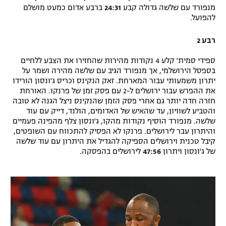
מנפורד עם שלשה גדולה קבע
24:31
ברבע אדום כמעט מושלם
להפועל.
רבע 2
ספידי סמית' קלע 4 נקודות מהירות שהחזירו את הצבע ללחיים
בספסל הירושלמי, אך מנפורד הגיב עם שלשה מהירה ושמר על
יתרון משמעותי עבור המארחת. זאק הנקינס וכריס ג'ונסון הורידו
את ההפרש עבור ירושלים ל-2 עם פסק זמן של פרנקו. האורחת
חזרה חדה יותר גם אחרי פסק הזמן שהנקינס ניצל הגנה לא טובה
והטביע לשוויון, עד שהאיש של האדומים, הולנד, דייק עם עוד
שלשה. מנפורד הוסיף נקודות מהקו, ג'ונסון צלף מהפינה פעמיים
והיתרון עבר לירושלים. פרנקו לא הפסיק להתכווח עם השופטים,
קיבל טכנית וירושלים הספיקה להגדיל את היתרון עם עוד שלשה
של ג'ונסון ויתרון
47:56
לירושלים בהפסקה.