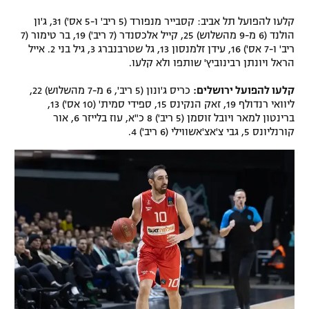
קלעו להפועל תל אביב: קסבייר מנפורד (5 ריב' ו-5 אס') 31, ג'ון
הולנד (6 מ-9 מהשלוש) 25, קייל אלכסנדר (7 ריב') 19, בר טימור (7
ריב' ו-7 אס') 16, עידן זלמנסון 13, גל שטרבנברג 3, גיל בני 2. אייל
הראל ויונתן רבינוביץ' שותפו ולא קלעו.
קלעו להפועל ירושלים:
כריס ג'ונון (5 ריב', 6 מ-7 מהשלוש) 22,
ליוואי רנדולף 19, זאק הנקינס 15, ספידי סמית' (10 אס') 13,
ברינטון למאר ויובל זוסמן (5 ריב') 8 כ"א, עוז בלייזר 6, אור
קורנליונס 5, גבי צ'אצ'אשווילי (6 ריב') 4.