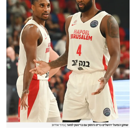
שחקן הפועל ירושלים כריס ג'ונסון עם ברינטון למאר
|
ברני ארדוב