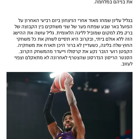
את בניהם במלחמה.
רשיון להקרנה פומבית לבית עסק
בגליל עליון שמחו מאוד אחרי הניצחון ביום רביעי האחרון על
הצטרפות לחבילת הערוצים
הפועל באר שבע שפתח פער של שני משחקים בין הקבוצה של
ברק פלג למקום שמוביל לליגה הלאומית. גליל עושה את ההישג
לוח דרושים – ג'ובנט
הזה ללא אולם ביתי, ובקרוב היא תסיים לשחק את כל משחקי
החוץ שלה בליגה, כשעדיין לא ברור היכן תארח את משחקיה.
הקפטן רועי הובר נקע את קרסולו וייעדר מהמשחק הקרוב.
תגיות
הסנטר הריסון הנדרסון שהצטרף לאחרונה לא מתאקלם וצפוי
לעזוב.
המגזין