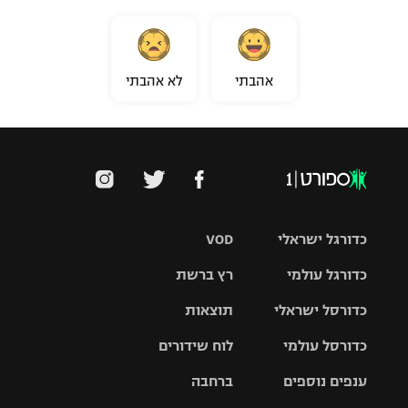
אהבתי
לא אהבתי
כדורגל ישראלי
VOD
כדורגל עולמי
רץ ברשת
ליגת העל
כדורסל ישראלי
תוצאות
ליגת
ליגה לאומית
האלופות
כדורסל עולמי
לוח שידורים
ליגת ווינר
סל
גביע הטוטו
ענפים נוספים
ברחבה
ליגה
NBA
אירופית