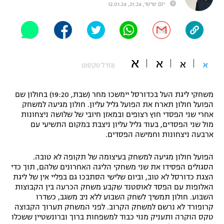
יום שישי, 21:24, 12.01.24
"מחצית בשכונה" – פודקאסט
אופניים
ספורט מוטורי
משתתפים וזוכים בפרסים
א
א
א
א
(גודל טקסט)
כדורמים
תקנון משתתפים וזוכים בפרסים
טניס
פוטבול אמריקאי NFL
משחקי ליגת העל בכדורסל יימשכו מחר (שבת, 19:20) בחולון שם
תקנון עבור פעילות אלקטרה
הפועל חולון תארח את הפועל גליל עליון. חולון מגיעה למשחק
גיימינג E-Sports
אחרי שני הפסדי חוץ רצופים ובמאזן חיובי של שלושה ניצחונות
בייסבול MLB
תקנון עבור פעילות ספורט 1 – "מרלן"
מול שני הפסדים, בעוד גליל עליון ניצבת במקום התשיעי עם
ארבעה ניצחונות וחמישה הפסדים.
ספורט אתגרי ואקסטרים
תנאי שימוש
הפועל חולון מגיעה למשחק בעיצומה של תקופה לא טובה.
אומנויות לחימה
הסגולים הפסידו את שני משחקי הליגה האחרונים שלהם, תוך כדי
הצגת כדורסל לא טוב, וביום שלישי הסתבכו גם בפליי אין של ליגת
מדיניות פרטיות
האלופות עם הפסד לאוסטנד שקבע משחק הכרעה בין הקבוצות
גיימינג E-Sports
השבוע. חולון תמשיך לשחק השבוע ללא ניב משגב, כשדרו
קרופורד לא נרשם למשחק הקרוב. לפני המשחק תערוך הקבוצה
תקנון פעילות ספורט 1
טקס הוקרה ותעניק מנוי כבוד למשפחות ברוך וברונשטיין ששכלו