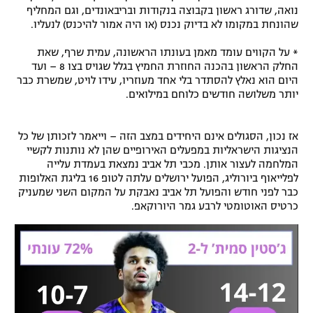
נואה, שדורג ראשון בקבוצה בנקודות ובריבאונדים, וגם המחליף
רשיון להקרנה פומבית לבית עסק
שהונחת במקומו לא בדיוק נכנס (או היה אמור להיכנס) לנעליו.
הצטרפות לחבילת הערוצים
* על הקווים עומד מאמן בעונתו הראשונה, עמית שרף, שאת
החלק הראשון בהכנה החוזרת החמיץ בגלל שגויס בצו 8 – ועד
היום הוא נאלץ להסתדר בלי אחד מעוזריו, עידו לויט, שמשרת כבר
לוח דרושים – ג'ובנט
יותר משלושה חודשים כלוחם במילואים.
תגיות
אז נכון, הסגולים אינם היחידים במצב הזה – וייאמר לזכותן של כל
הנציגות הישראליות במפעלים האירופיים שהן לא נותנות לקשיי
המגזין
המלחמה לעצור אותן. מכבי תל אביב נמצאת בעמדת עלייה
לפלייאוף ביורוליג, הפועל ירושלים עלתה לטופ 16 בליגת האלופות
כבר לפני חודש והפועל תל אביב נאבקת על המקום השני שמעניק
כרטיס האוטומטי לרבע גמר היורוקאפ.