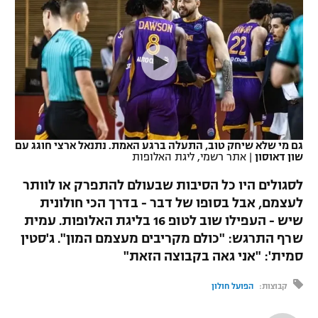
כדורסל נשים
נבחרת ישראל
יורוליג
ליגה ספרדית
טניס
VOD
מכבי תל אביב
מכבי חיפה
יורוקאפ
ליגה איטלקית
כדוריד
הפועל חולון
בית"ר ירושלים
רץ ברשת
ליגה צרפתית
כדורעף
הפועל ירושלים
מכבי תל אביב
ליגה הולנדית
שחייה
תוצאות
גם מי שלא שיחק טוב, התעלה ברגע האמת. נתנאל ארצי חוגג עם
דני אבדיה
הפועל תל אביב
שון דאוסון
|
אתר רשמי, ליגת האלופות
ליגה טורקית
ג'ודו
לסגולים היו כל הסיבות שבעולם להתפרק או לוותר
הפועל חיפה
לוח שידורים
לעצמם, אבל בסופו של דבר - בדרך הכי חולונית
ליגה סינית
אגרוף
שיש - העפילו שוב לטופ 16 בליגת האלופות. עמית
הפועל באר שבע
ליגה ברזילאית
שרף התרגש: "כולם מקריבים מעצמם המון". ג'סטין
ברחבה
ספורט אולימפי
סמית': "אני גאה בקבוצה הזאת"
מכבי נתניה
ליגות נוספות
UFC
קבוצות:
הפועל חולון
"מעל הליגה" – פודקאסט
בני יהודה
היאבקות WWE