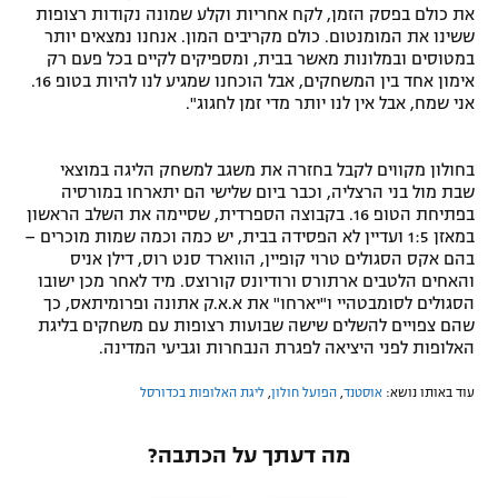
את כולם בפסק הזמן, לקח אחריות וקלע שמונה נקודות רצופות
ששינו את המומנטום. כולם מקריבים המון. אנחנו נמצאים יותר
במטוסים ובמלונות מאשר בבית, ומספיקים לקיים בכל פעם רק
אימון אחד בין המשחקים, אבל הוכחנו שמגיע לנו להיות בטופ 16.
אני שמח, אבל אין לנו יותר מדי זמן לחגוג".
בחולון מקווים לקבל בחזרה את משגב למשחק הליגה במוצאי
שבת מול בני הרצליה, וכבר ביום שלישי הם יתארחו במורסיה
בפתיחת הטופ 16. בקבוצה הספרדית, שסיימה את השלב הראשון
במאזן 1:5 ועדיין לא הפסידה בבית, יש כמה וכמה שמות מוכרים –
בהם אקס הסגולים טרוי קופיין, הווארד סנט רוס, דילן אניס
והאחים הלטבים ארתורס ורודיונס קורוצס. מיד לאחר מכן ישובו
הסגולים לסומבטהיי ו"יארחו" את א.א.ק אתונה ופרומיתאס, כך
שהם צפויים להשלים שישה שבועות רצופות עם משחקים בליגת
האלופות לפני היציאה לפגרת הנבחרות וגביעי המדינה.
עוד באותו נושא:
אוסטנד
,
הפועל חולון
,
ליגת האלופות בכדורסל
מה דעתך על הכתבה?