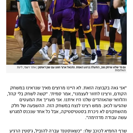
גם מי שלא שיחק טוב, התעלה ברגע האמת. נתנאל ארצי חוגג עם שון דאוסון
|
אתר רשמי, ליגת
האלופות
"אני גאה בקבוצה הזאת. לא היינו מרוצים מאיך שנראינו במשחק
הקודם, ורצינו לחזור לעצמנו", אמר סמית'. "קשה לשחק בלי קהל,
והלוואי שהאוהדים שלנו היו איתנו. אני מעריך את המעטים
שהגיעו לכאן. ממש רצינו לנצח במשחק הזה. ההשפעה של חלק
מהשחקנים לא ניכרת בסטטיסטיקה, אבל כל אחד שנכנס למגרש
עשה עבודה מדהימה".
שרף החמיא לכוכב שלו: "כשאוסטנד עברה להוביל, ג'סטין הרגיע