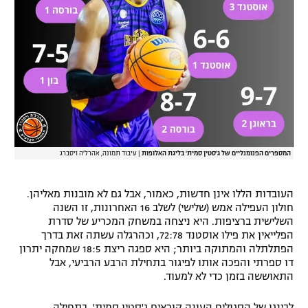
המספרים הפנומנליים של ג'סטין סמית' בליגת האלופות
|
עיבוד תמונה, אהרל'ה ויסברג
העובדות הללו אינן חדשות, כאמור, אבל גם לא מובנות מאליהן.
חולון העפילה אמש (שלישי) לשלב 16 האחרונות, זו השנה
השלישית ברציפות. היא ניצחה במשחק המכריע של סדרת
הפלייאין את פילו אוסטנד 72:78, וכהרגלה עשתה זאת בדרך
הפתלתלה והמתוקה ביותר; היא ספגה ריצת 18:5 שמחקה יתרון
דו ספרתי והפכה אותו לפיגור בתחילת הרבע הרביעי, אבל
התאוששה בזמן כדי לא למעוד.
לבינגו של הסגולים העונה קוראים ג'סטין סמית'. בתחילה,