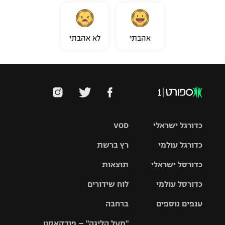
אהבתי
לא אהבתי
כדורגל ישראלי
VOD
כדורגל עולמי
רץ ברשת
ליגת העל
כדורסל ישראלי
תוצאות
ליגת
ליגה לאומית
האלופות
כדורסל עולמי
לוח שידורים
ליגת ווינר
סל
גביע הטוטו
ענפים נוספים
ברחבה
ליגה
NBA
אירופית
"מעל הליגה" – פודקאסט
ליגה לאומית
ליגיונרים