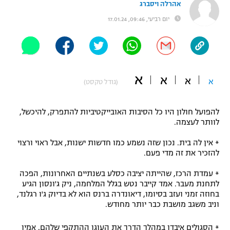
אהרלה ויסברג
"מחצית בשכונה" – פודקאסט
יום רביעי, 09:46, 17.01.24
אופניים
ספורט מוטורי
משתתפים וזוכים בפרסים
כדורמים
א
א
תקנון משתתפים וזוכים בפרסים
א
א
טניס
(גודל טקסט)
פוטבול אמריקאי NFL
תקנון עבור פעילות אלקטרה
להפועל חולון היו כל הסיבות האובייקטיביות להתפרק, להיכשל,
גיימינג E-Sports
בייסבול MLB
לוותר לעצמה.
תקנון עבור פעילות ספורט 1 – "מרלן"
* אין לה בית. נכון שזה נשמע כמו חדשות ישנות, אבל ראוי ורצוי
ספורט אתגרי ואקסטרים
תנאי שימוש
להזכיר את זה מדי פעם.
אומנויות לחימה
* עמדת הרכז, שהייתה יציבה כסלע בשנתיים האחרונות, הפכה
לתחנת מעבר. אמד קייבר נטש בגלל המלחמה, ניק ג'ונסון הגיע
מדיניות פרטיות
גיימינג E-Sports
בחוזה זמני ועזב בסיומו, דיאונדרה ברנס הוא לא בדיוק ג'ו רגלנד,
וניב משגב מושבת כבר יותר מחודש.
תקנון פעילות ספורט 1
* הסגולים איבדו במהלך הדרך את העוגן ההתקפי שלהם, אמין