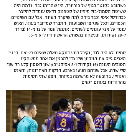
כשהובא כסנטר בגוף של פורוורד, היו שהרימו גבה. נדמה היה
ששיטת הסמול-בול מימיו של סטפנוס דדאס עומדת להיזכר
ככדורסל איטי וכבד ביחס למה שיקרה העונה. אבל עם השינויים
הכפויים, וככל שנקפו השבועות, התברר שמדובר בעוגן. האיש
עומד על 72% עונתיים לשתיים: אתמול עמד על 12 מ-14 (בדרך
ל-28 נקודות), ובניצחון במשחק הראשון היו לו 6 מ-6.
סמית' לא היה לבד, וקיבל סיוע דווקא מאלה שאינם בשיאם. סי.ג'יי
האריס גייס את הניסיון שלו כדי להפגין את אחד ממשחקיו
הטובים העונה (16 נקודות ו-8 אסיסטים); שון דאוסון קלע רק שני
סלי שדה, אבל שניהם הגיעו בארבע הדקות האחרונות; והאנס
ואנוויין, בהופעה לא מרשימה במיוחד, ניפק שתי חסימות
מהדהדות באותם רגעים.