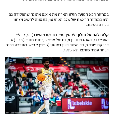
רשיון להקרנה פומבית לבית עסק
במחזור הבא הפועל חולון תארח את א.א.ק אתונה שהפסידה גם
הצטרפות לחבילת הערוצים
היא במחזור הראשון של שלב הטופ 16, בתקווה להשיג ניצחון
בכורה בסיבוב.
לוח דרושים – ג'ובנט
קלעו להפועל חולון:
ג'סטין סמית (8/10 מהשדה) 18, סי ג'יי
האריס 17, האנס ואנוויין 9, נתנאל ארצי 6, יותם חנוכי (9 ריב') 4,
תגיות
דרו קרופורד 3, ניב משגב ושון דאוסון (7 ריב') 2 כ"א. דאנדרה ברנס
ושחר עמיר שותפו ולא שלעו.
המגזין