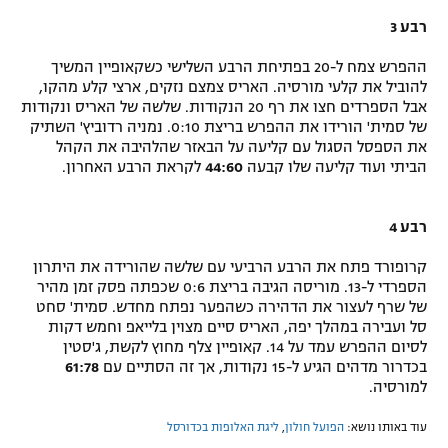
רבע 3
ההפרש צמח ל-20 בפתיחת הרבע השלישי כשקאופיין המשיך
להוביל את קלעי מורסיה. האריס צמצם נזקים, ארצי קלע מהקו,
אבל הספרדים חצו את רף 20 הנקודות. שלשה של האריס ונקודות
של סמית' הורידו את ההפרש בריצת 0:10. נמניה רדוביץ' השתיק
את הספסל הסגול עם קליעה על הבאזר שהלהיבה את הקהל
הביתי ועוד קליעה שלו קבעה
44:60
לקראת הרבע האחרון.
רבע 4
קרופורד פתח את הרבע הרביעי עם שלשה שהורידה את היתרון
הספרדי ל-13. מוריסה הגיבה בריצת 0:6 שכפתה פסק זמן מהיר
של שרף לעצור את הדהירה כשהפער נפתח מחדש. סמית' סחט
סל ועבירה במהלך יפה, האריס סיים מצוין בלייאפ וחמש דקות
לסיום ההפרש עמד על 14. קאופיין צלף מחוץ לקשת, ג'סטין
בכדרור מדהים הגיע ל-15 נקודות, אך זה הסתיים עם
61:78
למורסיה.
עוד באותו נושא:
הפועל חולון
,
ליגת האלופות בכדורסל