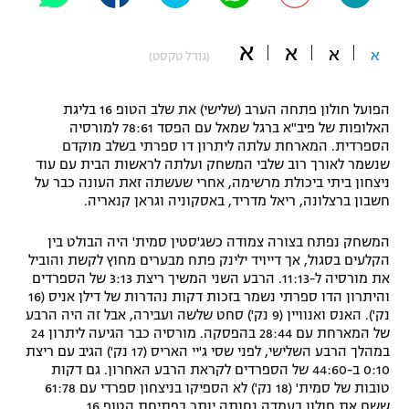
"מחצית בשכונה" – פודקאסט
אופניים
א
א
א
א
(גודל טקסט)
ספורט מוטורי
משתתפים וזוכים בפרסים
הפועל חולון פתחה הערב (שלישי) את שלב הטופ 16 בליגת
כדורמים
האלופות של פיב"א ברגל שמאל עם הפסד 78:61 למורסיה
תקנון משתתפים וזוכים בפרסים
הספרדית. המארחת עלתה ליתרון דו ספרתי בשלב מוקדם
טניס
שנשמר לאורך רוב שלבי המשחק ועלתה לראשות הבית עם עוד
פוטבול אמריקאי NFL
ניצחון ביתי ביכולת מרשימה, אחרי שעשתה זאת העונה כבר על
תקנון עבור פעילות אלקטרה
חשבון ברצלונה, ריאל מדריד, באסקוניה וגראן קנאריה.
גיימינג E-Sports
בייסבול MLB
תקנון עבור פעילות ספורט 1 – "מרלן"
המשחק נפתח בצורה צמודה כשג'סטין סמית' היה הבולט בין
ספורט אתגרי ואקסטרים
הקלעים בסגול, אך דייויד ילינק פתח מבערים מחוץ לקשת והוביל
תנאי שימוש
את מורסיה ל-11:13. הרבע השני המשיך ריצת 3:13 של הספרדים
והיתרון הדו ספרתי נשמר בזכות דקות נהדרות של דילן אניס (16
אומנויות לחימה
נק'). האנס ואנוויין (9 נק') סחט שלשה ועבירה, אבל זה היה הרבע
מדיניות פרטיות
של המארחת עם 28:44 בהפסקה. מורסיה כבר הגיעה ליתרון 24
גיימינג E-Sports
במהלך הרבע השלישי, לפני שסי ג'יי האריס (17 נק') הגיב עם ריצת
0:10 ב-44:60 של הספרדים לקראת הרבע האחרון. גם דקות
תקנון פעילות ספורט 1
טובות של סמית' (18 נק') לא הספיקו בניצחון ספרדי עם 61:78
ששם את חולון בעמדה נחותה יותר בפתיחת הטופ 16.