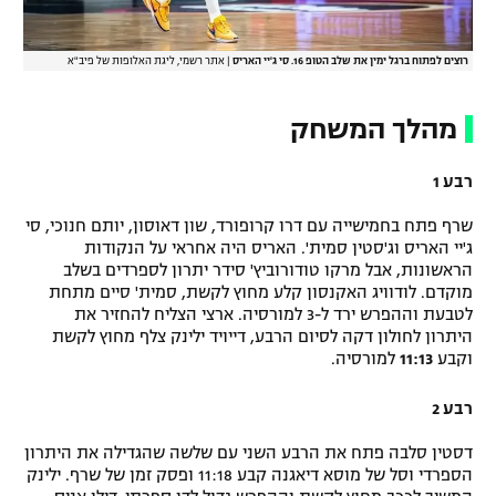
רוצים לפתוח ברגל ימין את שלב הטופ 16. סי ג'יי האריס
|
אתר רשמי, ליגת האלופות של פיב"א
מהלך המשחק
רבע 1
שרף פתח בחמישייה עם דרו קרופורד, שון דאוסון, יותם חנוכי, סי
ג'יי האריס וג'סטין סמית'. האריס היה אחראי על הנקודות
הראשונות, אבל מרקו טודורוביץ' סידר יתרון לספרדים בשלב
מוקדם. לודוויג האקנסון קלע מחוץ לקשת, סמית' סיים מתחת
לטבעת וההפרש ירד ל-3 למורסיה. ארצי הצליח להחזיר את
היתרון לחולון דקה לסיום הרבע, דייויד ילינק צלף מחוץ לקשת
וקבע
11:13
למורסיה.
רבע 2
דסטין סלבה פתח את הרבע השני עם שלשה שהגדילה את היתרון
הספרדי וסל של מוסא דיאגנה קבע 11:18 ופסק זמן של שרף. ילינק