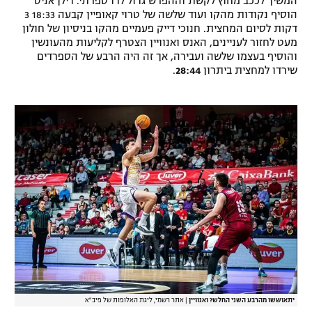
המשיך לככב מחוץ לקשת וההפרש גדול לדו ספרתי. דילן אניס
הוסיף נקודות מהקו ועוד שלשה של טרוי קאופיין קבעה 18:33 3
דקות לסיום המחצית. חנוכי דייק פעמיים מהקו בניסיון של חולון
מעט לחזור לעניינים, האנס ואנוויין הצטרף לקליעות מהעונשין
והוסיף בעצמו שלשה ועבירה, אך זה היה הרבע של הספרדים
שירדו למחצית ביתרון
28:44
.
יתאוששו מהרבע השני החלש? ואנוויין
|
אתר רשמי, ליגת האלופות של פיב"א