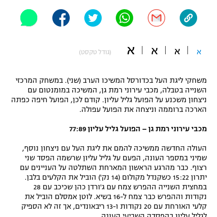
"מחצית בשכונה" – פודקאסט
אופניים
ספורט מוטורי
משתתפים וזוכים בפרסים
א
א
א
א
(גודל טקסט)
כדורמים
תקנון משתתפים וזוכים בפרסים
טניס
משחקי ליגת העל בכדורסל המשיכו הערב (שני). במשחק המרכזי
פוטבול אמריקאי NFL
השנייה בטבלה, מכבי עירוני רמת גן, המשיכה במומנטום עם
תקנון עבור פעילות אלקטרה
ניצחון משכנע על הפועל גליל עליון. קודם לכן, הפועל חיפה כפתה
הארכה ברוממה וניצחה את הפועל עפולה.
גיימינג E-Sports
בייסבול MLB
תקנון עבור פעילות ספורט 1 – "מרלן"
מכבי עירוני רמת גן – הפועל גליל עליון 77:89
ספורט אתגרי ואקסטרים
תנאי שימוש
העולה החדשה ממשיכה להמם את ליגת העל עם ניצחון נוסף,
שמיני במספר העונה, הפעם על גליל עליון שרשמה הפסד שני
אומנויות לחימה
רצוף. כבר מהרגע הראשון המארחת השתלטה על העניינים עם
מדיניות פרטיות
יתרון 15:22 כשקנדל מקולום (14 נק') הוביל את הקלעים בלבן.
גיימינג E-Sports
במחצית השנייה ההפרש צמח עם ג'ורדן כהן שכיכב עם 28
נקודות וההפרש כבר צמח ל-16 בשיא. לוטן אמסלם הוביל את
תקנון פעילות ספורט 1
קלעי האורחת עם 20 נקודות ו-13 ריבאונדים, אך זה לא הספיק
לגליל עליון בהפסדה השביעי העונה.