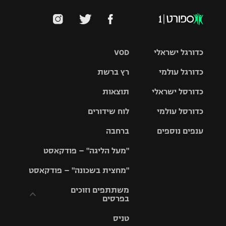
כדורגל ישראלי
VOD
כדורגל עולמי
רץ ברשת
ליגת העל
כדורסל ישראלי
תוצאות
ליגת
ליגה לאומית
האלופות
כדורסל עולמי
לוח שידורים
ליגת ווינר
סל
גביע הטוטו
ענפים נוספים
ברחבה
ליגה
NBA
אירופית
"מעל הליגה" – פודקאסט
ליגה לאומית
ליגיונרים
טניס
יורוליג
ליגה אנגלית
"מחצית בשכונה" – פודקאסט
כדורסל נשים
גביע המדינה
כדוריד
יורוקאפ
ליגה גרמנית
משתתפים וזוכים
בפרסים
מכבי תל
נבחרת
כדורעף
אביב
ישראל
ליגה
טניס
ספרדית
תקנון משתתפים