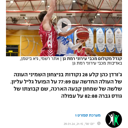
כדורסל נשים
נבחרת ישראל
יורוליג
ליגה ספרדית
טניס
VOD
מכבי תל אביב
מכבי חיפה
יורוקאפ
ליגה איטלקית
כדוריד
הפועל חולון
בית"ר ירושלים
רץ ברשת
ליגה צרפתית
כדורעף
הפועל ירושלים
מכבי תל אביב
ליגה הולנדית
שחייה
תוצאות
קנדל מקולום מכבי עירוני רמת גן
|
אתר רשמי, גיא ביטמן,
דני אבדיה
הפועל תל אביב
באדיבות מכבי עירוני רמת גן
ליגה טורקית
ג'ודו
ג'ורדן כהן קלע 28 נקודות בניצחון השמיני העונה
הפועל חיפה
לוח שידורים
של העולה החדשה עם 77:89 על הפועל גליל עליון.
ליגה סינית
אגרוף
שלשה של שמחון קבעה הארכה, שם קבוצתו של
הפועל באר שבע
ליגה ברזילאית
גודס גברה 82:88 על עפולה
ברחבה
ספורט אולימפי
מכבי נתניה
ליגות נוספות
UFC
מערכת ספורט 1
"מעל הליגה" – פודקאסט
בני יהודה
יום שני, 21:15, 29.01.24
היאבקות WWE