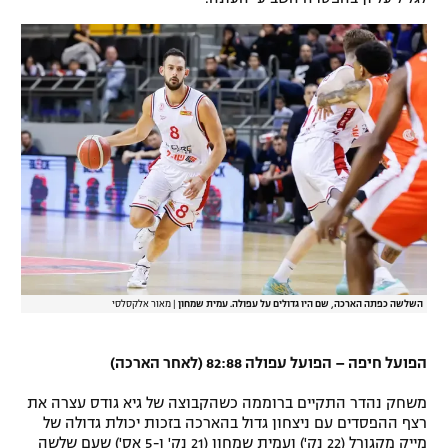
רשיון להקרנה פומבית לבית עסק
הצטרפות לחבילת הערוצים
לוח דרושים – ג'ובנט
תגיות
המגזין
השלשה כפתה הארכה, שם היו גדולים על עפולה. עמית שמחון
|
מאור אלקסלסי
הפועל חיפה – הפועל עפולה 82:88 (לאחר הארכה)
משחק נהדר התקיים ברוממה כשהקבוצה של גיא גודס עצרה את
רצף ההפסדים עם ניצחון גדול בהארכה בזכות יכולת גדולה של
מייק מקגורל (22 נק') ועמית שמחון (21 נק' ו-5 אס') שעם שלשה