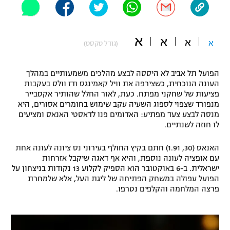
"מחצית בשכונה" – פודקאסט
אופניים
א
א
א
א
(גודל טקסט)
ספורט מוטורי
משתתפים וזוכים בפרסים
כדורמים
הפועל תל אביב לא היססה לבצע מהלכים משמעותיים במהלך
תקנון משתתפים וזוכים בפרסים
טניס
העונה הנוכחית, כשצירפה את וויל קאמינגס ודז וולס בעקבות
פציעות של שחקני מפתח. כעת, לאור החלל שהותיר אקסבייר
פוטבול אמריקאי NFL
תקנון עבור פעילות אלקטרה
מנפורד שצפוי לספוג השעיה עקב שימוש בחומרים אסורים, היא
מנסה לבצע צעד מפתיע: האדומים פנו לדאסטי האנאס ומציעים
גיימינג E-Sports
בייסבול MLB
לו חוזה לשנתיים.
תקנון עבור פעילות ספורט 1 – "מרלן"
ספורט אתגרי ואקסטרים
האנאס (30, 1.91) חתם בקיץ החולף בעירוני נס ציונה לעונה אחת
תנאי שימוש
עם אופציה לעונה נוספת, והיא אף דאגה שיקבל אזרחות
ישראלית. ב-6 באוקטובר הוא הספיק לקלוע 13 נקודות בניצחון על
אומנויות לחימה
הפועל עפולה במשחק הפתיחה של ליגת העל, אלא שלמחרת
מדיניות פרטיות
פרצה המלחמה והקלפים נטרפו.
גיימינג E-Sports
תקנון פעילות ספורט 1