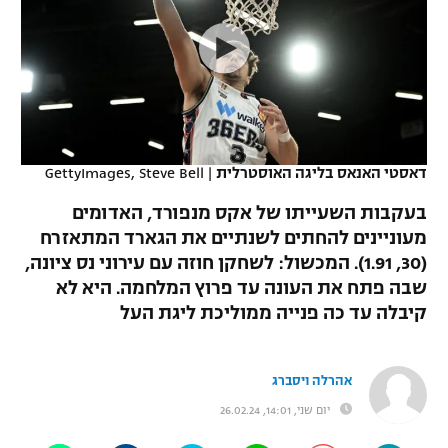
כדורסל נשים
נבחרת ישראל
יורוליג
ליגה ספרדית
טניס
VOD
מכבי תל אביב
מכבי חיפה
יורוקאפ
ליגה איטלקית
כדוריד
הפועל חולון
בית"ר ירושלים
רץ ברשת
ליגה צרפתית
כדורעף
הפועל ירושלים
מכבי תל אביב
דאסטי האנאס בליגה האוסטרלית
|
GettyImages, Steve Bell
ליגה הולנדית
שחייה
תוצאות
דני אבדיה
בעקבות השעייתו של אקס מנפורד, האדומים
הפועל תל אביב
מעוניינים להחתים לשנתיים את הגארד המתאזרח
ליגה טורקית
ג'ודו
(30, 1.91). המכשול: לשחקן חוזה עם עירוני נס ציונה,
הפועל חיפה
לוח שידורים
ליגה סינית
שבה פתח את העונה עד פרוץ המלחמה. היא לא
אגרוף
קיבלה עד כה פנייה ממוליכת ליגת העל
הפועל באר שבע
ליגה ברזילאית
ברחבה
ספורט אולימפי
מכבי נתניה
ליגות נוספות
אהרלה ויסברג
UFC
"מעל הליגה" – פודקאסט
בני יהודה
יום שני, 14:01, 26.02.24
היאבקות WWE