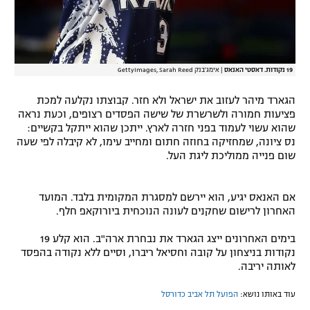
19 נקודות. דאסטי האנאס
|
אימג'בנק GettyImages, Sarah Reed
הגארד מיהר לעזוב את ישראל ולא חזר. קבוצתו נקלעה למכת
פציעות חמורה ולשרשרת של שישה הפסדים רצופים, וכעת נראה
שהוא עשוי לעמוד בפני חזרה לארץ. ייתכן שהוא ייתקל בקשיים:
נס ציונה, שמחזיקה בחוזה חתום ומחייב עימו, לא קיבלה לפי שעה
שום פנייה ממוליכת ליגת העל.
אם האנאס יגיע, הוא יירשם למסגרת המקומית בלבד. המועד
האחרון לרישום שחקנים לעונה הנוכחית ביורוקאפ חלף.
בימים האחרונים ייצג הגארד את נבחרת ארה"ב. הוא קלע 19
נקודות בניצחון על קובה וחסיאל ריברו, וסיים ללא נקודה בהפסד
לאותה יריבה.
עוד באותו נושא:
הפועל תל אביב כדורסל