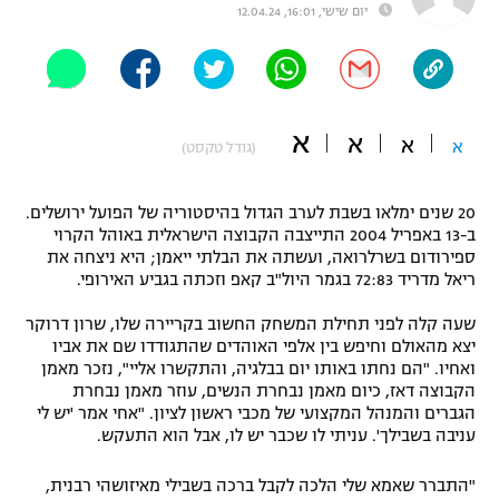
יום שישי, 16:01, 12.04.24
"מחצית בשכונה" – פודקאסט
אופניים
ספורט מוטורי
משתתפים וזוכים בפרסים
א
א
א
א
(גודל טקסט)
כדורמים
תקנון משתתפים וזוכים בפרסים
טניס
פוטבול אמריקאי NFL
20 שנים ימלאו בשבת לערב הגדול בהיסטוריה של הפועל ירושלים.
תקנון עבור פעילות אלקטרה
ב-13 באפריל 2004 התייצבה הקבוצה הישראלית באוהל הקרוי
גיימינג E-Sports
ספירודום בשרלרואה, ועשתה את הבלתי ייאמן; היא ניצחה את
בייסבול MLB
תקנון עבור פעילות ספורט 1 – "מרלן"
ריאל מדריד 72:83 בגמר היול"ב קאפ וזכתה בגביע האירופי.
ספורט אתגרי ואקסטרים
שעה קלה לפני תחילת המשחק החשוב בקריירה שלו, שרון דרוקר
תנאי שימוש
יצא מהאולם וחיפש בין אלפי האוהדים שהתגודדו שם את אביו
אומנויות לחימה
ואחיו. "הם נחתו באותו יום בבלגיה, והתקשרו אליי", נזכר מאמן
הקבוצה דאז, כיום מאמן נבחרת הנשים, עוזר מאמן נבחרת
מדיניות פרטיות
הגברים והמנהל המקצועי של מכבי ראשון לציון. "אחי אמר 'יש לי
גיימינג E-Sports
עניבה בשבילך'. עניתי לו שכבר יש לו, אבל הוא התעקש.
תקנון פעילות ספורט 1
"התברר שאמא שלי הלכה לקבל ברכה בשבילי מאיזושהי רבנית,