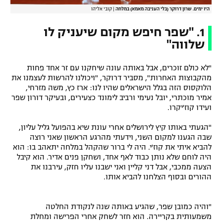
היו ימים. שרון דרוקר (בלי העניבה מאמא) במלחה
|
קובי אליהו
1. "שפר חיפש מקום שיעניק לו
שלווה"
"לא כולם זוכרים, אבל באותה עונה שיחקנו עם זר אחד פחות
מהקבוצות האחרות", מסביר דרוקר, "ויכולנו להרשות לעצמנו את
הלוקסוס הזה בגלל הישראלים שהיו לנו: ארז כץ, משה מזרחי,
אמיר מוכתרי, יובל נעימי ורביב לימונד כצעירים, ובעיקר דורון שפר
ועידו קוז'יקרו.
"הגעתי באותו קיץ לירושלים אחרי עונת שיא בהפועל גליל עליון,
שבה הגענו למקום השני, וידעתי מהרגע הראשון שאני רוצה
להביא איתי את קוז'י. היה לי ברור שהקהל במלחה יתאהב בו: הוא
היה לוחם שלא נותן כבוד לאף אחד, ושחקן פנים אדיר. הוא קיבל
הצעה ממכבי, אבל דני קליין ואני ישבנו עליו חזק, עירבנו את
ההורים ובסוף הצלחנו להביא אותו.
"והיה כמובן שפר, שהגיע באותה שנה לנקודת החלטה
משמעותית בקריירה. הוא חזר לשחק אחרי הפרישה ומחלת