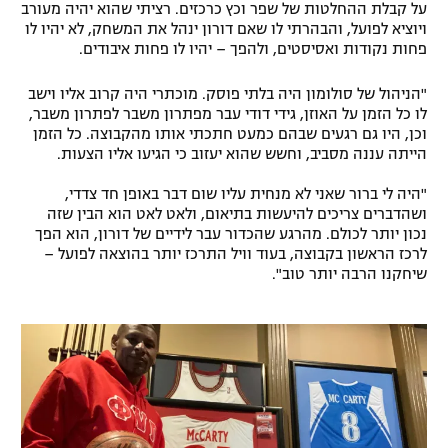
על קבלת ההחלטות של שפר וכץ כרכזים. רציתי שהוא יהיה מעורב
ויוציא לפועל, והבהרתי לו שאם דורון ינהל את המשחק, לא יהיו לו
פחות נקודות ואסיסטים, ולהפך – יהיו לו פחות איבודים.
"הניהול של סולומון היה בלתי פוסק. מוכתרי היה קרוב אליו וישב
לו כל הזמן על האוזן, גידי דודי עבר מפתרון משבר לפתרון משבר,
וכן, היו גם רגעים שבהם כמעט חתכתי אותו מהקבוצה. כל הזמן
הייתה עננה מסביב, וחשש שהוא יעזוב כי הגיעו אליו הצעות.
"היה לי ברור שאני לא מנחית עליו שום דבר באופן חד צדדי,
ושהדברים צריכים להיעשות בתיאום, ולאט לאט הוא הבין שזה
נכון יותר לכולם. מהרגע שהכדור עבר לידיים של דורון, הוא הפך
לרכז הראשון בקבוצה, בעוד וויל התרכז יותר בהוצאה לפועל –
שיחקנו הרבה יותר טוב".