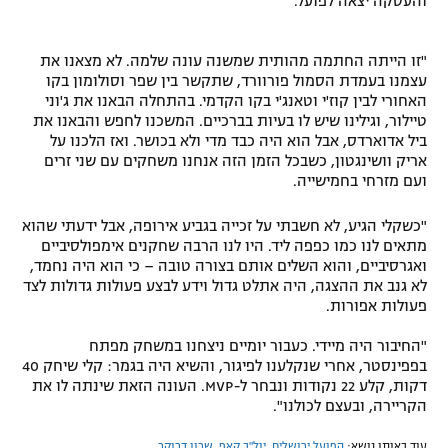
והעסקה יצאה לפועל.
"זו הייתה החתמה מהותית שמשנה עונה שלמה. לא מצאנו את
עצמנו בעמדת הסמול פורוורד, שתקשר בין שפר וסולומון בקו
האחורי לבין קוז'י וטאנג'י בקו הקדמי. בהתחלה הבאנו את ג'וני
טיילור, וגילינו שיש לו בעיות בברכיים. המשכנו לחפש והבאנו את
ביל אדוארדס, אבל הוא היה כבד מדי ולא בכושר. ואז הלכנו על
אריק וושינגטון, כשבכל הזמן הזה אנחנו משחקים עם שני זרים
ועם מזרחי בחמישייה.
"כשקלי הגיע, לא חשבתי על זכייה בגביע אירופה, אבל ידעתי שהוא
מתאים לנו כמו כפפה ליד. היו לנו הרבה שחקנים אימפולסיביים
ואגרסיביים, והוא השלים אותם בצורה טובה – כי הוא היה נחמד,
לא גנב את ההצגה, היה אתלט גדול וידע לבצע פעולות גדולות לצד
פעולות אפורות.
"החיבור היה מיידי. כעבור יומיים ניצחנו במשחק מפתח
בפפינסטר, אחרי שנקלענו לפיגור, והשיא היה בגמר: קלי שיחק 40
דקות, קלע 22 נקודות ונבחר ל-MVP. העונה הזאת שינתה לו את
הקריירה, ובעצם לכולנו".
עוד באותו נושא:
הפועל ירושלים
,
יול"ב קאפ
,
שרון דרוקר