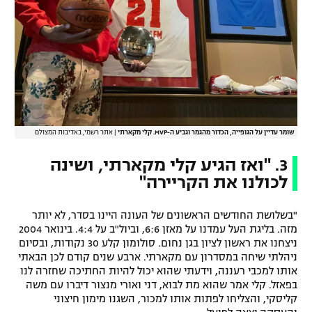
שומר עדיין על הגופייה, הכדור מהגמר וגביע ה-MVP. קלי מקארתי
|
אתר רשמי, באדיבות המצולם
3. "ואז הגיע קלי מקארתי, ושינה
לכולנו את הקריירה"
"בשלושת החודשים הראשונים של העונה היינו בסדר, לא יותר
מזה. בליגת העל עמדנו על מאזן 6:6, וביול"ב על 4:4. בינואר 2004
ניצחנו את ראשון לציון בגן נחום. סולומון קלע 30 נקודות, ובסיום
ניהלתי שיחה במסדרון עם מקארתי. ארבע שנים קודם לכן הבאתי
אותו למכבי רעננה, וידעתי שהוא יכול להיות החתיכה שחזרה לנו
בפאזל. קלי אמר שהוא מת לבוא, דני ואורי מנצור דיברו עם משה
קליסקי, והצליחו לפתות אותו למכור, השגנו מימון חיצוני