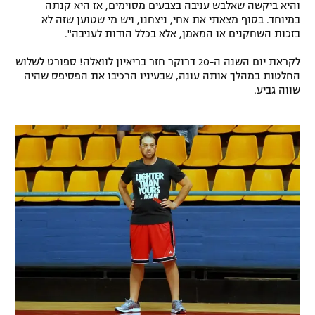
והיא ביקשה שאלבש עניבה בצבעים מסוימים, אז היא קנתה
רשיון להקרנה פומבית לבית עסק
במיוחד. בסוף מצאתי את אחי, ניצחנו, ויש מי שטוען שזה לא
בזכות השחקנים או המאמן, אלא בכלל הודות לעניבה".
הצטרפות לחבילת הערוצים
לקראת יום השנה ה-20 דרוקר חזר בריאיון לוואלה! ספורט לשלוש
החלטות במהלך אותה עונה, שבעיניו הרכיבו את הפסיפס שהיה
לוח דרושים – ג'ובנט
שווה גביע.
תגיות
המגזין