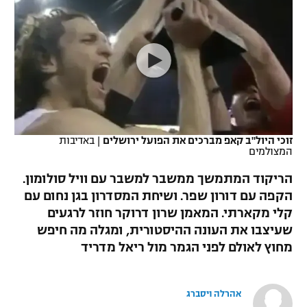
כדורסל נשים
נבחרת ישראל
יורוליג
ליגה ספרדית
טניס
VOD
מכבי תל אביב
מכבי חיפה
יורוקאפ
ליגה איטלקית
כדוריד
הפועל חולון
בית"ר ירושלים
רץ ברשת
ליגה צרפתית
כדורעף
הפועל ירושלים
מכבי תל אביב
ליגה הולנדית
שחייה
תוצאות
זוכי היול"ב קאפ מברכים את הפועל ירושלים
|
באדיבות
דני אבדיה
הפועל תל אביב
המצולמים
ליגה טורקית
ג'ודו
הריקוד המתמשך ממשבר למשבר עם וויל סולומון.
הפועל חיפה
לוח שידורים
הקפה עם דורון שפר. ושיחת המסדרון בגן נחום עם
ליגה סינית
אגרוף
קלי מקארתי. המאמן שרון דרוקר חוזר לרגעים
הפועל באר שבע
ליגה ברזילאית
שעיצבו את העונה ההיסטורית, ומגלה מה חיפש
ברחבה
ספורט אולימפי
מחוץ לאולם לפני הגמר מול ריאל מדריד
מכבי נתניה
ליגות נוספות
UFC
"מעל הליגה" – פודקאסט
בני יהודה
אהרלה ויסברג
היאבקות WWE