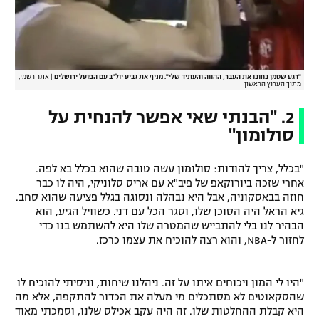
"רגע שטמן בחובו את העבר, ההווה והעתיד שלי". מניף את גביע יול"ב עם הפועל ירושלים
|
אתר רשמי,
מתוך הערוץ הראשון
2. "הבנתי שאי אפשר להנחית על
סולומון"
"בכלל, צריך להודות: סולומון עשה טובה שהוא בכלל בא לפה.
אחרי שזכה ביורוקאפ של פיב"א עם אריס סלוניקי, היה לו כבר
חוזה בבאסקוניה, אבל היא נבהלה ונסוגה בגלל פציעה שהוא סחב.
גיא הראל היה הסוכן שלו, וסגר הכל עם דני. כשוויל הגיע, הוא
הבהיר לנו בלי להתבייש שהמטרה שלו היא להשתמש בנו כדי
לחזור ל-NBA, והוא רצה להוכיח את עצמו כרכז.
"היו לי המון ויכוחים איתו על זה. ניהלנו שיחות, וניסיתי להוכיח לו
שהסקאוטים לא מסתכלים מי מעלה את הכדור להתקפה, אלא מה
היא קבלת ההחלטות שלו. זה היה עקב אכילס שלנו, וסמכתי מאוד