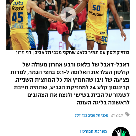
כדורסל נשים
נבחרת ישראל
יורוליג
ליגה ספרדית
טניס
VOD
מכבי תל אביב
מכבי חיפה
יורוקאפ
ליגה איטלקית
כדוריד
הפועל חולון
בית"ר ירושלים
רץ ברשת
ליגה צרפתית
כדורעף
הפועל ירושלים
מכבי תל אביב
בונזי קולסון עם תמיר בלאט שחקני מכבי תל אביב
|
דני מרון
ליגה הולנדית
שחייה
תוצאות
דני אבדיה
דאבל-דאבל של בלאט ורבע אחרון מעולה של
הפועל תל אביב
קולסון העלו את האלופה ל-0:1 בחצי הגמר, למרות
ליגה טורקית
ג'ודו
פציעה של ניבו שהחמיץ את כל המחצית השנייה.
הפועל חיפה
לוח שידורים
ליגה סינית
קרינגטון קלע 24 למחזיקת הגביע, שתהיה חייבת
אגרוף
לשמור על הבית בשישי ולנצח את הצהובים
הפועל באר שבע
ליגה ברזילאית
לראשונה בליגה העונה
ברחבה
ספורט אולימפי
מכבי נתניה
ליגות נוספות
קבוצות:
מכבי תל אביב בכדורסל
UFC
"מעל הליגה" – פודקאסט
בני יהודה
מערכת ספורט 1
היאבקות WWE