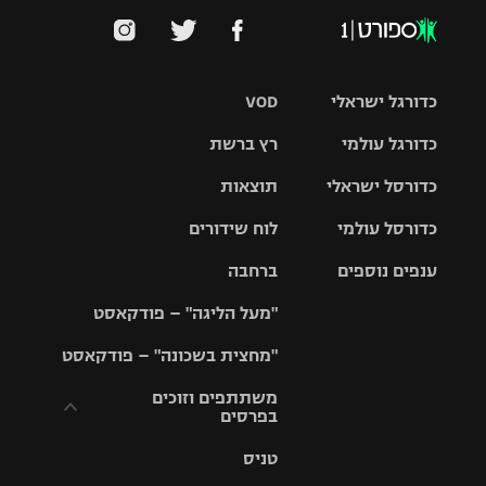
כדורגל ישראלי
VOD
כדורגל עולמי
רץ ברשת
ליגת העל
כדורסל ישראלי
תוצאות
ליגת
ליגה לאומית
האלופות
כדורסל עולמי
לוח שידורים
ליגת ווינר
סל
גביע הטוטו
ענפים נוספים
ברחבה
ליגה
NBA
אירופית
"מעל הליגה" – פודקאסט
ליגה לאומית
ליגיונרים
טניס
יורוליג
ליגה אנגלית
"מחצית בשכונה" – פודקאסט
כדורסל נשים
גביע המדינה
כדוריד
יורוקאפ
ליגה גרמנית
משתתפים וזוכים
בפרסים
מכבי תל
נבחרת
כדורעף
אביב
ישראל
ליגה
טניס
ספרדית
תקנון משתתפים
שחייה