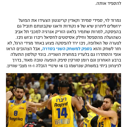
להספיד אותה.
רשיון להקרנה פומבית לבית עסק
נמרוד לוי, ספידי סמית' וקאדין קרינגטון הצעידו את הפועל
הצטרפות לחבילת הערוצים
ירושלים ליתרון שיא של 9 נקודות ודאגו שקבוצתם תוביל גם
בהפסקה, למרות שתמיר בלאט הזריק אנרגיה למכבי תל אביב
לוח דרושים – ג'ובנט
כשהועלה מהספסל וחילק אסיסטים לחסיאל ריברו וג'וש ניבו.
לצערה של האלופה, ניבו ירד להפסקה פצוע באחד מגידי הרגל, לא
תגיות
חזר לשחק והוא
בספק למשחק השני בסדרה
, אבל הצהובים הראו
אופי והסתדרו גם בלעדיו במחצית השנייה. בונזי קולסון התעלה
ברבע האחרון וגם רומן סורקין סיפק הופעה טובה מאוד, בדרך
המגזין
לניצחון ביתי במשחק שנרשמו בו 16 שינויי הובלה ו-11 מצבי שוויון.