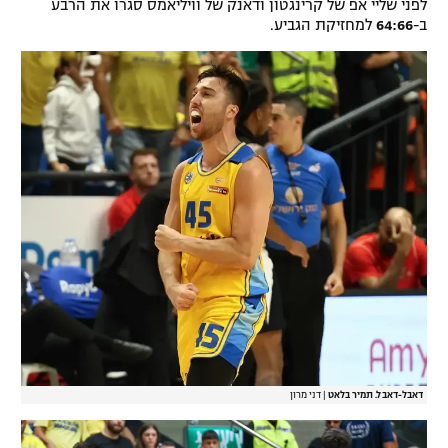
לפני שליי אפ של קרינגטון ודאנק של וויליאמס סגרו את הרבע
ב-
64:66
למחזיקת הגביע.
דאבל-דאבל. תמיר בלאט
|
דני מרון