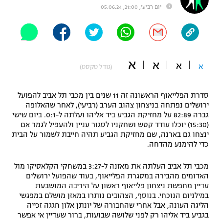
יום רביעי, 21:00, 05.06.24
"מחצית בשכונה" – פודקאסט
אופניים
ספורט מוטורי
משתתפים וזוכים בפרסים
א
א
א
א
כדורמים
(גודל טקסט)
תקנון משתתפים וזוכים בפרסים
טניס
פוטבול אמריקאי NFL
סדרת הפלייאוף הראשונה זה 11 שנים בין מכבי תל אביב להפועל
תקנון עבור פעילות אלקטרה
ירושלים נפתחה בניצחון צהוב הערב (רביעי), לאחר שהאלופה
גיימינג E-Sports
בייסבול MLB
גברה 82:89 על מחזיקת הגביע ביד אליהו ועלתה ל-0:1. ביום שישי
תקנון עבור פעילות ספורט 1 – "מרלן"
(15:30) יוכלו עודד קטש ושחקניו לסגור עניין ולהעפיל לגמר אם
ינצחו גם בארנה, שם מחזיקת הגביע תהיה חייבת לשמור על הבית
ספורט אתגרי ואקסטרים
כדי להימנע מהדחה.
תנאי שימוש
אומנויות לחימה
מכבי תל אביב העלתה את מאזנה ל-3:27 במשחקי הקלאסיקו מול
האדומים מהבירה במסגרת הפלייאוף, בעוד שהפועל ירושלים
מדיניות פרטיות
גיימינג E-Sports
עדיין מחפשת ניצחון פלייאוף ראשון על היריבה המושבעת
במילניום הנוכחי. בנוסף, הצהובים נותרו במאזן מושלם במפגשי
הליגה העונה, אבל אחרי שהחבורה של יונתן אלון חגגה זכייה
תקנון פעילות ספורט 1
בגביע ביד אליהו רק לפני שלושה שבועות, ברור שעדיין אי אפשר