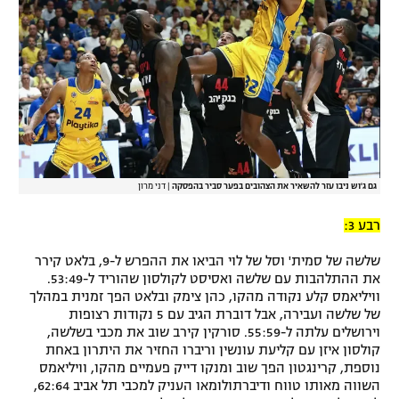
גם ג'וש ניבו עזר להשאיר את הצהובים בפער סביר בהפסקה
|
דני מרון
רבע 3:
שלשה של סמית' וסל של לוי הביאו את ההפרש ל-9, בלאט קירר
את ההתלהבות עם שלשה ואסיסט לקולסון שהוריד ל-53:49.
וויליאמס קלע נקודה מהקו, כהן צימק ובלאט הפך זמנית במהלך
של שלשה ועבירה, אבל דוברת הגיב עם 5 נקודות רצופות
וירושלים עלתה ל-55:59. סורקין קירב שוב את מכבי בשלשה,
קולסון איזן עם קליעת עונשין וריברו החזיר את היתרון באחת
נוספת, קרינגטון הפך שוב ומנקו דייק פעמיים מהקו, וויליאמס
השווה מאותו טווח ודיברתולומאו העניק למכבי תל אביב 62:64,