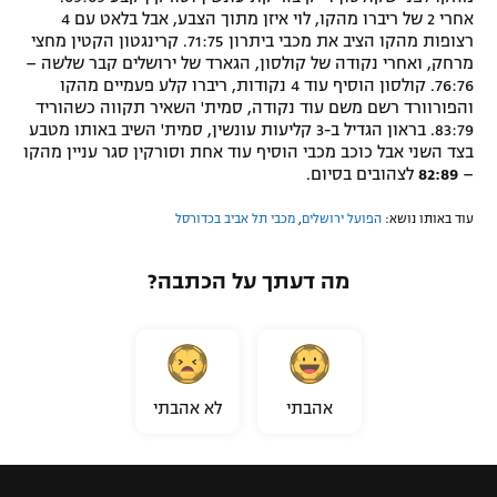
אחרי 2 של ריברו מהקו, לוי איזן מתוך הצבע, אבל בלאט עם 4
רצופות מהקו הציב את מכבי ביתרון 71:75. קרינגטון הקטין מחצי
מרחק, ואחרי נקודה של קולסון, הגארד של ירושלים קבר שלשה –
76:76. קולסון הוסיף עוד 4 נקודות, ריברו קלע פעמיים מהקו
והפורוורד רשם משם עוד נקודה, סמית' השאיר תקווה כשהוריד
83:79. בראון הגדיל ב-3 קליעות עונשין, סמית' השיב באותו מטבע
בצד השני אבל כוכב מכבי הוסיף עוד אחת וסורקין סגר עניין מהקו
–
82:89
לצהובים בסיום.
עוד באותו נושא:
הפועל ירושלים
,
מכבי תל אביב בכדורסל
מה דעתך על הכתבה?
אהבתי
לא אהבתי