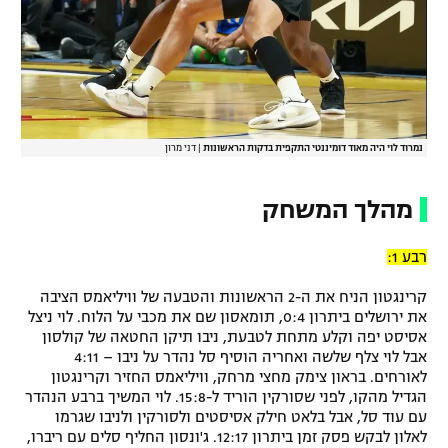
נמרוד לוי היה מאוד דומיננטי התקפית בדקות הראשונות
|
דני מרון
מהלך המשחק
רבע 1:
קרינגטון הניח את ה-2 הראשונות והטבעה של וויליאמס הציבה
את ירושלים ביתרון 0:4, תומאסון שם את מכבי על הלוח. לוי ניצל
אסיסט יפה וקלע מתחת לטבעת, ניבו תיקן החטאה של קולסון
אבל לוי צלף שלשה ואחריה הוסיף סל נהדר על ניבו – 4:11
לאורחים. בראון צימק מחצי מרחק, וויליאמס החזיר וקרינגטון
הגדיל מהקו, לפני שסורקין הוריד ל-15:8. לוי המשיך ברבע הנהדר
עם עוד סל, אבל בלאט חילק אסיסטים ולסורקין ולניבו שגרמו
לאלון לבקש פסק זמן ביתרון 12:17. ג'ונסון החליף סלים עם ריברו,