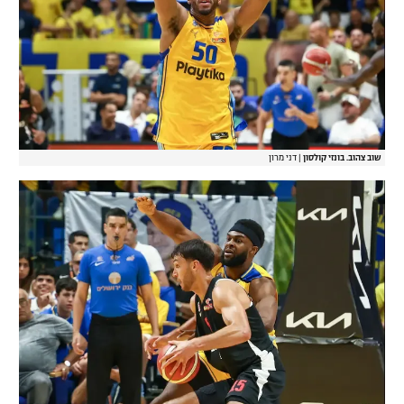
שוב צהוב. בונזי קולסון
|
דני מרון