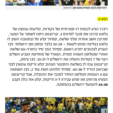
ריברו קלע הרבה נקודות במעט זמן
|
דני מרון
רבע 2:
ריברו הגיע לכמות דו-ספרתית של נקודות, קליעות עונשין של
בלאט קירבו את מכבי למינוס 3. קרינגטון ניסה לשמור על הפער,
סורקין חשב אחרת וצלף שלשה, סמית' קלע סל ובתגובה השיב לו
בלאט בצליפה מחוץ לקשת – 30:29 בלבד ופסק זמן ירושלמי. ניבו
העניק לצהובים יתרון ראשון, סמית' הפך מיד בחזרה עם שלשה
ואחרי שקולסון השווה זמנית, הגארד של מחזיקת הגביע השלים
רצף של 7 נקודות והעלה את ירושלים ל-33:37. ניבו צימק,
קרינגטון ענה לו בשלשה והסנטר הצהוב קלע זריקת עונשין לפני
שבראון הוריד ל-40:38. סמית' הלוהט השיג עוד 2, ניבו השוואה
עם 4 רצופות וקולסון החזיר למכבי את ההובלה, אבל קרינגטון
הפציץ מרחוק ואז סחט עבירה ל-3 זריקות, קלע את כולן וקבע
44:48
להפועל ירושלים בהפסקה.