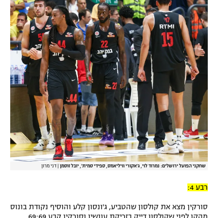
שחקני הפועל ירושלים: נמרוד לוי, ג'אקורי וויליאמס, ספידי סמית', יובל זוסמן
|
דני מרון
רבע 4:
סורקין מצא את קולסון שהטביע, ג'ונסון קלע והוסיף נקודת בונוס
מהקו לפני שקולסון דייק בזריקת עונשין וסורקין קבע 69:69.