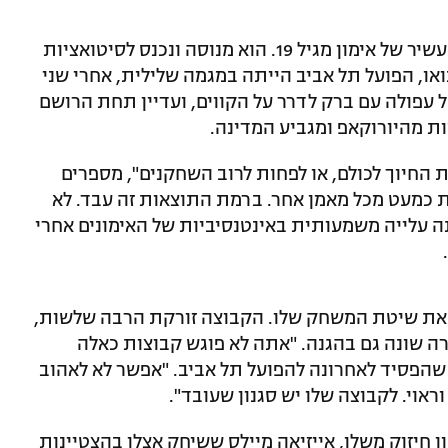
המאמן היווני, בן 42 בלבד, מחזיק ברזומה עשיר של אימון מגיל 19. הוא מנוסה ונכנס לסיטואציות
 בהפועל חולון ב-2020. לפני בואו, הפועל תל אביב הייתה במגמה שלילית, אחרי שני
 עפולה עם ברק לדרר על הקווים, ועדיין תחת הרושם
ת מהיורוקאפ ומגביע המדינה.
החיוך לכולם, או לפחות לרוב השחקנים", מספרים
ות כמעט מכל מאמן אחר. ברמת התוצאות זה עבד. לא
תה עלייה משמעותית באינטנסיביות של האימונים אחרי
את שיטת המשחק שלו. הקבוצה זורקת הרבה שלשות,
ה שונה גם בהגנה. "אתה לא פוגש קבוצות כאלה
שהפסיד לאחרונה להפועל תל אביב. "אפשר לא לאהוב
ראוי. לקבוצה שלו יש סגנון שעובד".
חיזוק משלו, אייזיאה מיילס ששיחק אצלו בהצטיינות