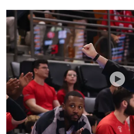
ל אביב
ליגה טורקית
תל אביב
ליגה סינית
חיפה
ליגה ברזילאית
באר שבע
ליגות נוספות
תניה
דה