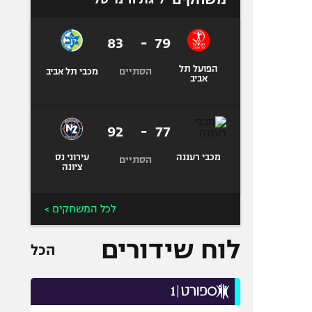
83
-
79
הפועל תל
הסתיים
מכבי תל אביב
אביב
92
-
77
מכבי רעננה
עירוני נס
הסתיים
ציונה
לכל המשחקים >
לוח שידורים
הכל