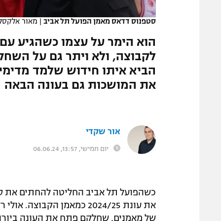
המגזין
סטפנוס דדאס מאמן הפועל תל אביב
|
מאור אלקסל
הוא הימר על עצמו כשהגיע עם 
לקבוצה, ולא ויתר גם על השחק
הביא איתו חידוש שלמד מדימיטר
את המושכות גם בעונה הבאה
אור שקדי
יום חמישי, 13:57, 06.06.24
כשהפועל תל אביב החליטה להחתים את סט
את עונת 2024/25 כמאמן הקבו
של מאמנים, שחלקם פתח את העונה ביורו