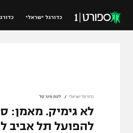
כדורגל ישראלי
כדורגל
VOD
כדורג
רץ ברשת
ליגת ה
ליגה ל
תוצאות
גביע הט
לוח שידורים
ליגיונר
ברחבה
/
גביע ה
כדורסל ישראלי
ליגת ווינר סל
נבחרת 
לא גימיק. מאמן: ס
"מעל הליגה" – פודקאסט
מכבי ח
"מחצית בשכונה" – פודקאסט
להפועל תל אביב לה
בית"ר י