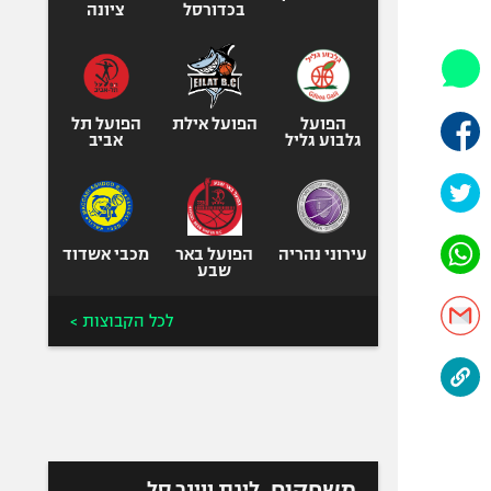
היאבקות WWE
בכדורסל
ציונה
אופניים
ספורט מוטורי
כדורמים
הפועל
הפועל אילת
הפועל תל
פוטבול אמריקאי NFL
גלבוע גליל
אביב
בייסבול MLB
ספורט אתגרי
ואקסטרים
עירוני נהריה
הפועל באר
מכבי אשדוד
אומנויות לחימה
שבע
גיימינג E-Sports
לכל הקבוצות >
משחקים
ליגת ווינר סל