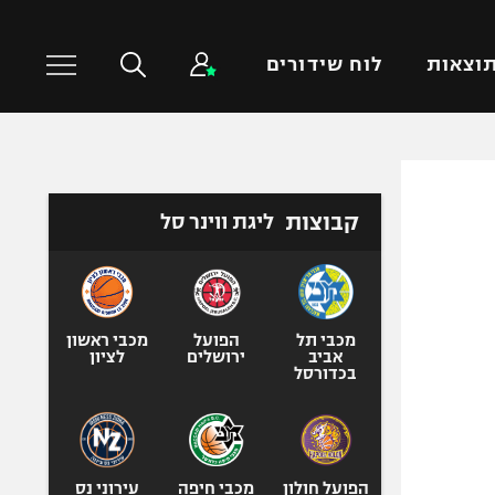
וצאות
לוח שידורים
כדורסל עולמי
ענפים נוספים
קבוצות
ליגת ווינר סל
NBA
טניס
יורוליג
כדוריד
יורוקאפ
כדורעף
שחייה
מכבי תל
הפועל
מכבי ראשון
אביב
ירושלים
לציון
ג'ודו
בכדורסל
אגרוף
ספורט אולימפי
UFC
הפועל חולון
מכבי חיפה
עירוני נס