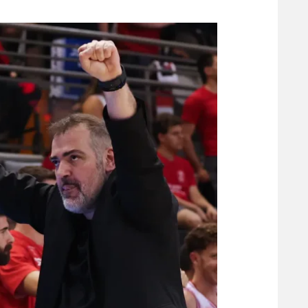
משתתפים וזוכים בפרסים
מכבי ת
הפועל 
תקנון משתתפים וזוכים בפרסים
הפועל 
תקנון עבור פעילות אלקטרה
הפועל 
תקנון עבור פעילות ספורט 1 – "מרלן"
מכבי נ
טניס
בני יהו
גיימינג E-Sports
תנאי שימוש
מדיניות פרטיות
תקנון פעילות ספורט 1
רשיון להקרנה פומבית לבית עסק
הצטרפות לחבילת הערוצים
לוח דרושים – ג'ובנט
תגיות