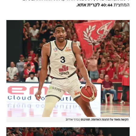
המחצית
40:44 לקרית אתא.
הקשה מאוד על ההגנה האדומה. סטיבנס
|
ברני ארדוב