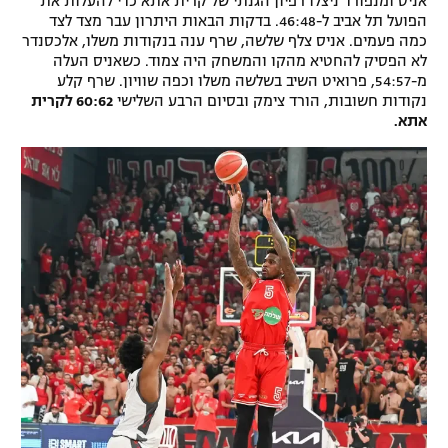
אניס ומנפורד ניצלו רפיון הגנתי של קרית אתא כדי להעלות את
הפועל תל אביב ל-46:48. בדקות הבאות היתרון עבר מצד לצד
כמה פעמים. אניס צלף שלשה, שרף ענה בנקודות משלו, אלכסנדר
לא הפסיק להחטיא מהקו והמשחק היה צמוד. כשאניס העלה
מ-54:57, פרואיט השיב בשלשה משלו וכפה שוויון. שרף קלע
נקודות חשובות, הורד צימק ובסיום הרבע השלישי
60:62 לקרית
אתא.