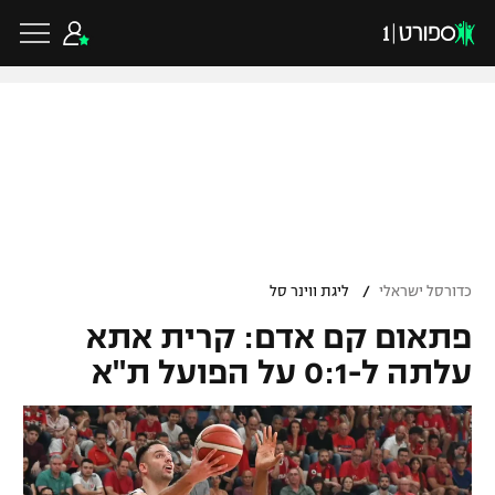
כדורגל ישראלי
ליגת העל
כדורגל עולמי
/
כדורסל ישראלי
ליגת ווינר סל
ליגה לאומית
פתאום קם אדם: קרית אתא
ליגת האלופות
כדורסל ישראלי
גביע הטוטו
עלתה ל-0:1 על הפועל ת"א
ליגה אירופית
ליגת ווינר סל
ליגיונרים
כדורסל עולמי
ליגה אנגלית
ליגה לאומית
גביע המדינה
NBA
ליגה גרמנית
ענפים נוספים