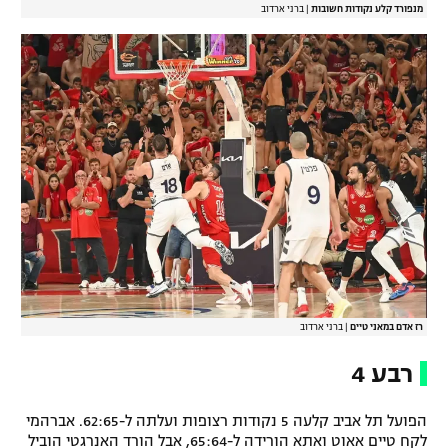
מנפורד קלע נקודות חשובות
|
ברני ארדוב
רז אדם במאני טיים
|
ברני ארדוב
רבע 4
הפועל תל אביב קלעה 5 נקודות רצופות ועלתה ל-62:65. אברהמי
לקח טיים אאוט ואתא הורידה ל-65:64, אבל הורד האנרגטי הוביל