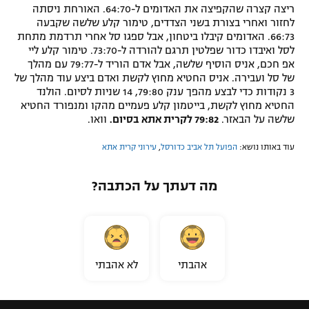
ריצה קצרה שהקפיצה את האדומים ל-64:70. האורחת ניסתה
לחזור ואחרי בצורת בשני הצדדים, טימור קלע שלשה שקבעה
66:73. האדומים קיבלו ביטחון, אבל ספגו סל אחרי תרדמת מתחת
לסל ואיבדו כדור שפלטין תרגם להורדה ל-73:70. טימור קלע ליי
אפ חכם, אניס הוסיף שלשה, אבל אדם הוריד ל-79:77 עם מהלך
של סל ועבירה. אניס החטיא מחוץ לקשת ואדם ביצע עוד מהלך של
3 נקודות כדי לבצע מהפך ענק 79:80, 14 שניות לסיום. הולנד
החטיא מחוץ לקשת, בייטמון קלע פעמיים מהקו ומנפורד החטיא
שלשה על הבאזר.
79:82 לקרית אתא בסיום.
וואו.
עוד באותו נושא:
הפועל תל אביב כדורסל
,
עירוני קרית אתא
מה דעתך על הכתבה?
אהבתי
לא אהבתי