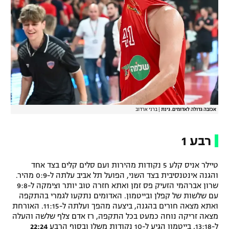
אכזבה גדולה לאדומים. גינת
|
ברני ארדוב
רבע 1
טיילר אניס קלע 5 נקודות מהירות ועם סלים קלים בצד אחד
והגנה אינטנסיבית בצד השני, הפועל תל אביב עלתה ל-0:9 מהיר.
שרון אברהמי הזעיק פס זמן ואתא חזרה טוב יותר וצימקה ל-9:8
עם שלשות של קפלן ובייטמון. האדומים נתקעו לגמרי בהתקפה
ואתא מצאה חורים בהגנה, ביצעה מהפך ועלתה ל-11:15. האורחת
מצאה זריקה נוחה כמעט בכל התקפה, רז אדם צלף שלשה והעלה
ל-13:18, בייטמון הגיע ל-10 נקודות משלו ובסוף הרבע
22:24