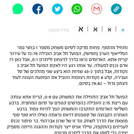
"מחצית בשכונה" – פודקאסט
אופניים
ספורט מוטורי
א
משתתפים וזוכים בפרסים
א
א
א
(גודל טקסט)
כדורמים
תקנון משתתפים וזוכים בפרסים
נתחיל מהסוף. פחות מדקה לסיום משחק מספר 1 בחצי גמר
טניס
הפלייאוף הערב (חמישי), הפועל תל אביב הובילה 72:79 על עירוני
פוטבול אמריקאי NFL
קרית אתא. האדומים נראו בדרך לניצחון וליתרון 0:1, אבל כאן רז
תקנון עבור פעילות אלקטרה
אדם נכנס לפעולה. עד אותו רגע היו לאקס הפועל תל אביב 3
גיימינג E-Sports
בייסבול MLB
נקודות, אבל בתוך כ-43 שניות הוא ביצע שני מהלכים של סל
תקנון עבור פעילות ספורט 1 – "מרלן"
ועבירה, קלע 6 נקודות רצופות והוביל את הפתעת העונה לעוד
ניצחון גדול – 79:82 בסיום.
ספורט אתגרי ואקסטרים
תנאי שימוש
הפועל תל אביב התחילה את המשחק עם 0:9, קרית אתא ענתה
אומנויות לחימה
עם ריצת 2:15 והובילה בהפרשים קטנים עד סיום המחצית. ברבע
השלישי האדומים התקרבו והמשחק הפך להיות צמוד. ברבע
מדיניות פרטיות
גיימינג E-Sports
האחרון הקבוצה של סטפנוס דדאס נראתה כאילו היא סוף סוף
מוצאת את הדרך לשחק נגד זו של שרון אברהמי. בר טימור נכנס
לעניינים בהתקפה, טיילר אניס ייצר נקודות וההגנה הייתה מספיק
תקנון פעילות ספורט 1
יציבה כדי לסמן את הדרך ליתרון מבטיח.