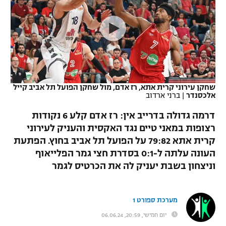
כדורסל נשים
נבחרת ישראל
יורוליג
ליגה ספרדית
טניס
VOD
מכבי תל אביב
מכבי חיפה
יורוקאפ
ליגה איטלקית
כדוריד
הפועל חולון
בית"ר ירושלים
רץ ברשת
ליגה צרפתית
כדורעף
הפועל ירושלים
מכבי תל אביב
שחקן עירוני קרית אתא, רז אדם, מול שחקן הפועל תל אביב קייל
אלכסנדר
|
ברני ארדוב
ליגה הולנדית
שחייה
תוצאות
דני אבדיה
הפועל תל אביב
דרמה גדולה בדרייב אין: רז אדם קלע 6 נקודות
ליגה טורקית
ג'ודו
רצופות במאני טיים נגד האקסית והעניק לעירוני
הפועל חיפה
לוח שידורים
קרית אתא 79:82 על הפועל תל אביב בחוץ. הפתעת
ליגה סינית
אגרוף
העונה עלתה ל-0:1 בסדרת חצי גמר הפלייאוף
הפועל באר שבע
וניצחון בשבת יעניק לה את הכרטיס לגמר
ליגה ברזילאית
ברחבה
ספורט אולימפי
מכבי נתניה
ליגות נוספות
UFC
מערכת ספורט 1
"מעל הליגה" – פודקאסט
בני יהודה
יום חמישי, 20:59, 06.06.24
היאבקות WWE