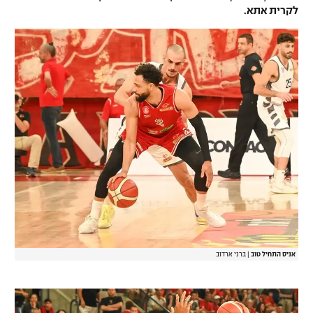
לקרית אתא.
אניס התחיל טוב
|
ברני ארדוב