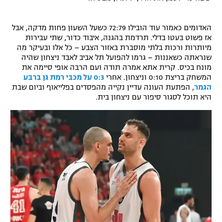
רשיון להקרנה פומבית לבית עסק
האדומים כאמור עוד הובילו 72:79 כשעל השעון פחות מדקה, אבל
הצטרפות לחבילת הערוצים
אז פשוט בעטו בדלי. תרדמת בהגנה, איבוד כדור, שתי עבירות
מיותרות ורכות בלתי מוסברת באזור הצבע – כל אלו ובעיקר מה
שנראתה כשאננות – גרמו להפועל תל אביב לאבד ניצחון שהיה
לוח דרושים – ג'ובנט
מונח בכיס. קרית אתא אמרה תודה ועם הרבה אופי סיימה את
המשחק בריצת 0:10 וניצחון. אחרי
0:3 על מכבי רמת גן ברבע
תגיות
הגמר
, הפתעת העונה עדיין נקייה מהפסדים בפלייאוף וביום שבת
היא תוכל לסגור סיפור עם ניצחון בית.
המגזין