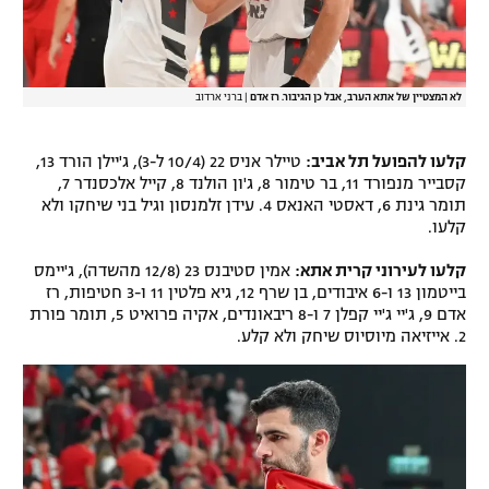
לא המצטיין של אתא הערב, אבל כן הגיבור. רז אדם
|
ברני ארדוב
קלעו להפועל תל אביב:
טיילר אניס 22 (10/4 ל-3), ג'יילן הורד 13,
קסבייר מנפורד 11, בר טימור 8, ג'ון הולנד 8, קייל אלכסנדר 7,
תומר גינת 6, דאסטי האנאס 4. עידן זלמנסון וגיל בני שיחקו ולא
קלעו.
קלעו לעירוני קרית אתא:
אמין סטיבנס 23 (12/8 מהשדה), ג'יימס
בייטמון 13 ו-6 איבודים, בן שרף 12, גיא פלטין 11 ו-3 חטיפות, רז
אדם 9, ג'יי ג'יי קפלן 7 ו-8 ריבאונדים, אקיה פרואיט 5, תומר פורת
2. אייזיאה מיוסיוס שיחק ולא קלע.