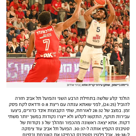
ג'יימס בייטמון, שחקן עירוני קרית אתא
|
ברני ארדוב
הולנד קלע שלשה בתחילת הרבע השני והפועל תל אביב חזרה
להוביל (24:25), לפני שאתא ענתה עם ריצת 0:8 ודדאס לקח פסק
זמן. במצב של 28:32 לאורחת, שתי הקבוצות איבד כדורים, ביצעו
עבירות תוקף, התקשו לקלוע ולא ייצרו נקודות במשך יותר משתי
דקות. אתא יצאה ראשונה מהכפור ומהלך של 3 נקודות של
סטיבנס הקפיץ אותה ל-30:37. הפועל תל אביב עוד צימקה
ל-39:38, אבל פלטין וסטיבנס הרחיקו את האורחת ובסיום