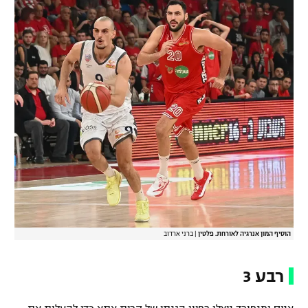
הוסיף המון אנרגיה לאורחת. פלטין
|
ברני ארדוב
רבע 3