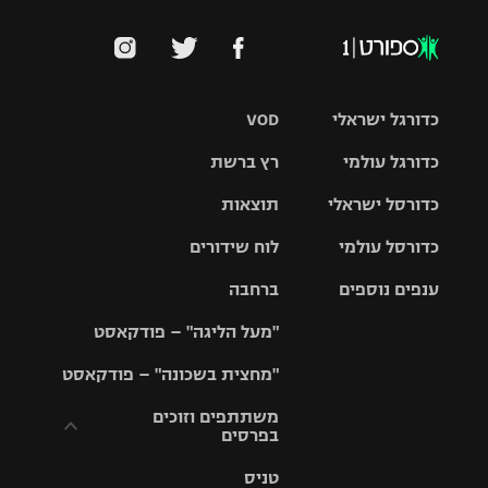
כדורגל ישראלי
VOD
כדורגל עולמי
רץ ברשת
ליגת העל
כדורסל ישראלי
תוצאות
ליגת
ליגה לאומית
האלופות
כדורסל עולמי
לוח שידורים
ליגת ווינר
סל
גביע הטוטו
ענפים נוספים
ברחבה
ליגה
NBA
אירופית
"מעל הליגה" – פודקאסט
ליגה לאומית
ליגיונרים
טניס
יורוליג
ליגה אנגלית
"מחצית בשכונה" – פודקאסט
כדורסל נשים
גביע המדינה
כדוריד
יורוקאפ
ליגה גרמנית
משתתפים וזוכים
בפרסים
מכבי תל
נבחרת
כדורעף
אביב
ישראל
ליגה
טניס
ספרדית