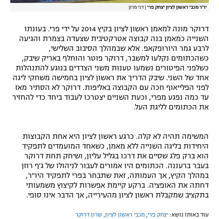
יו"ר מכבי ראשון לציון יצחק פרי
|
דני מרון
דרוקר מונה למאמן ראשון לציון בקיץ 2014 על ידי פרי. בעונתו
השנייה כמאמן בנה קבוצה אטרקטיבית שצעדה בצמרת והגיעה
לרבע גמר היורופקאפ. אלא שבמהלך הסיבוב השלישי,
כשהכתומים נקלעו למשבר, דרוקר פוטר והוחלף באריק שיבק,
כשלפני הפיטורים נשמעו טענות משני הצדדים בנוגע להתנהלות
אחד של השני. שיבק הדריך את ראשון לציון בחמישה משחקי ליגה
לפני הפלייאוף וזכה עם הקבוצה באליפות. דרוקר לא הסתיר מאז
עד כמה נפגע מפרי, וכעת השניים יצטרכו לעבוד ביחד כדי להחזיר
את הכתומים לליגת העל.
המשימה תהיה לא קלה. כרגע ראשון לציון היא אחת הקבוצות
היחידות בליגה השנייה ללא מאמן, כשאחד המועמדים לתפקיד
הוא ברק פלג שסיים את דרכו בגליל עליון, ושיחק תחת דרוקר
בעבר ברעננה. הכתומים היו אמורים לעבור לניהולו של ג'ף רוזן
במהלך הקיץ, אך העמותה, זאת שתבחר בפרי לתפקיד היו"ר,
דחתה את האופציה. ברקע קיימת אפשרות לקיצוץ משמעותי
בתקציב שמקבלת ראשון לציון מהעירייה, אך הדבר אינו סופי.
עוד באותו נושא:
יצחק פרי
,
מכבי ראשון לציון
,
שרון דרוקר