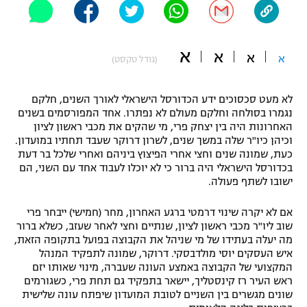
"מחצית בשכונה" – פודקאסט
אופניים
א
א
א
א
(גודל טקסט)
ספורט מוטורי
משתתפים וזוכים בפרסים
כדורמים
לא מעט סכסוכים ידע הכדורסל הישראלי לאורך השנים, חלקם
תקנון משתתפים וזוכים בפרסים
טניס
נגמרו בסולחה וחלקם מעולם לא נפתרו. אחד המפורסמים בשנים
פוטבול אמריקאי NFL
האחרונות היה בין יצחק פרי, מי שהקים את מכבי ראשון לציון
תקנון עבור פעילות אלקטרה
וכיהן כיו"ר שלה במשך שנים, לשרון דרוקר שעבד תחתיו במועדון.
כעת, שמונה שנים וחצי אחרי הפיצוץ ביניהם ואחרי שלכל בר דעת
גיימינג E-Sports
בייסבול MLB
בכדורסל הישראלי היה ברור כי לא יוכלו לעבוד אחד עם השני, הם
תקנון עבור פעילות ספורט 1 – "מרלן"
ישובו לשתף פעולה.
ספורט אתגרי ואקסטרים
תנאי שימוש
אם לא יקרה שינוי דרמטי ברגע האחרון, מחר (חמישי) ייבחר פרי
אומנויות לחימה
שוב ליו"ר מכבי ראשון לציון, שנתיים וחצי לאחר שעזב, כשלא ברור
מה יעלה בעתידו של מי שניהל את הקבוצה בפועל בתקופה הזאת,
מדיניות פרטיות
איש העסקים יוסי מולדבסקי. דרוקר, שמונה לתפקיד המנהל
גיימינג E-Sports
המקצועי של הקבוצה באמצע העונה שעברה, מינוי שאותו יזם
ראש העיר רז קינסטליך, יישאר בתפקיד גם תחת פרי, כשגורמים
תקנון פעילות ספורט 1
שונים מגשרים בין השניים לטובת המועדון שיפתח עונה שלישית