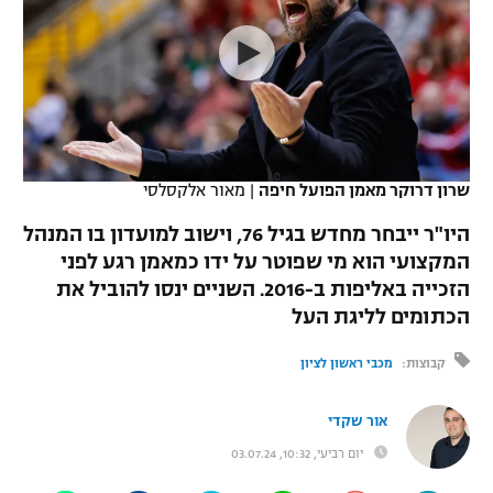
כדורסל נשים
נבחרת ישראל
יורוליג
ליגה ספרדית
טניס
VOD
מכבי תל אביב
מכבי חיפה
יורוקאפ
ליגה איטלקית
כדוריד
הפועל חולון
בית"ר ירושלים
רץ ברשת
ליגה צרפתית
כדורעף
הפועל ירושלים
מכבי תל אביב
שרון דרוקר מאמן הפועל חיפה
|
מאור אלקסלסי
ליגה הולנדית
שחייה
תוצאות
דני אבדיה
היו"ר ייבחר מחדש בגיל 76, וישוב למועדון בו המנהל
הפועל תל אביב
המקצועי הוא מי שפוטר על ידו כמאמן רגע לפני
ליגה טורקית
ג'ודו
הזכייה באליפות ב-2016. השניים ינסו להוביל את
הפועל חיפה
לוח שידורים
ליגה סינית
הכתומים לליגת העל
אגרוף
הפועל באר שבע
קבוצות:
מכבי ראשון לציון
ליגה ברזילאית
ברחבה
ספורט אולימפי
מכבי נתניה
ליגות נוספות
אור שקדי
UFC
"מעל הליגה" – פודקאסט
בני יהודה
יום רביעי, 10:32, 03.07.24
היאבקות WWE