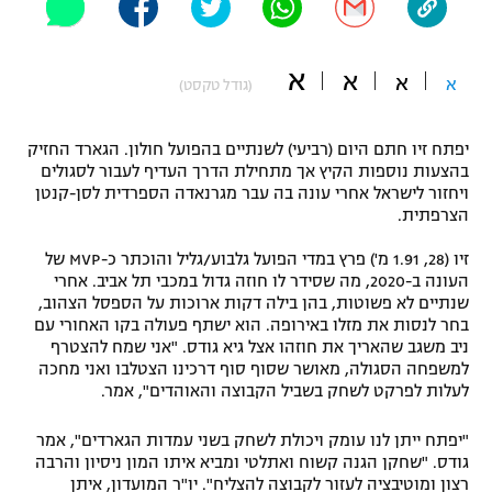
"מחצית בשכונה" – פודקאסט
אופניים
א
א
א
א
(גודל טקסט)
ספורט מוטורי
משתתפים וזוכים בפרסים
יפתח זיו חתם היום (רביעי) לשנתיים בהפועל חולון. הגארד החזיק
כדורמים
תקנון משתתפים וזוכים בפרסים
בהצעות נוספות הקיץ אך מתחילת הדרך העדיף לעבור לסגולים
טניס
ויחזור לישראל אחרי עונה בה עבר מגרנאדה הספרדית לסן-קנטן
פוטבול אמריקאי NFL
הצרפתית.
תקנון עבור פעילות אלקטרה
גיימינג E-Sports
בייסבול MLB
זיו (28, 1.91 מ') פרץ במדי הפועל גלבוע/גליל והוכתר כ-MVP של
תקנון עבור פעילות ספורט 1 – "מרלן"
העונה ב-2020, מה שסידר לו חוזה גדול במכבי תל אביב. אחרי
שנתיים לא פשוטות, בהן בילה דקות ארוכות על הספסל הצהוב,
ספורט אתגרי ואקסטרים
בחר לנסות את מזלו באירופה. הוא ישתף פעולה בקו האחורי עם
תנאי שימוש
ניב משגב שהאריך את חוזהו אצל גיא גודס. "אני שמח להצטרף
אומנויות לחימה
למשפחה הסגולה, מאושר שסוף סוף דרכינו הצטלבו ואני מחכה
לעלות לפרקט לשחק בשביל הקבוצה והאוהדים", אמר.
מדיניות פרטיות
גיימינג E-Sports
"יפתח ייתן לנו עומק ויכולת לשחק בשני עמדות הגארדים", אמר
גודס. "שחקן הגנה קשוח ואתלטי ומביא איתו המון ניסיון והרבה
תקנון פעילות ספורט 1
רצון ומוטיבציה לעזור לקבוצה להצליח". יו"ר המועדון, איתן