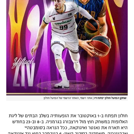
שחקן הפועל חולון יפתח זיו
|
אתר רשמי, האתר הרשמי של הפועל חולון
חולון תפתח ב-1 באוקטובר את הופעותיה בשלב הבתים של ליגת
האלופות במשחק חוץ מול וירצבורג בגרמניה. ב-8 וב-23 בחודש
היא תארח את נאנטר ואיגוקאה, ככל הנראה בסומבטהיי
שבהונגריה. משחקיה בסיבוב השני: 6 בנובמבר בחוץ נגד איגוקאה,