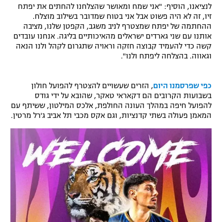
לנציאנו, הוסיף: "אני שמח ומאושר שהצלחנו להחתים את יפתח
רשיון להקרנה פומבית לבית עסק
זיו, זה לא היה פשוט אבל אני בטוח שמדובר בשילוב מוצלח.
ההחתמה של יפתח שמצטרף לניב משגב, הקפטן שלנו, מציבה
הצטרפות לחבילת הערוצים
אותנו עם שני גארדים ישראלים מהאיכותיים בליגה. אנחנו עובדים
קשה כדי להעמיד קבוצה חזקה וראויה שתגרום לקהל ולנו הנאה
וגאווה. בהצלחה ליפתח ולנו".
לוח דרושים – ג'ובנט
תגיות
כפי שפרסמנו היום
, הזרים שעשויים להצטרף להפועל חולון
בשבועות הקרובים הם דקאראי טאקר, שהובא על ידי גודס
להפועל חיפה במהלך העונה החולפת, אלכס המילטון, ששיתף עם
המגזין
המאמן פעולה בשתי קדנציות, וגם אקס מכבי תל אביב ג'רל מרטין.