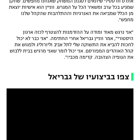
אתלט וורסטילי שיתאים לסגנון המשחק שאנחנו מחפשים. שחקן
שמגיע בכל ערב ומשאיר הכל על המגרש. ווניין הוא אישיות יוצאת
רשיון להקרנה פומבית לבית עסק
מן הכלל שמביאה את האנרגיות וההתלהבות שהקהל שלנו
מחפש".
הצטרפות לחבילת הערוצים
"אני נרגש מאוד ומודה על ההזדמנות להצטרף לכזה ארגון
לוח דרושים – ג'ובנט
היסטורי", אמר ווניין גבריאל אחרי החתימה. "אני כבר לא יכול
לחכות להביא את התשוקה שלי לתל אביב וליורוליג ולפגוש את
קהל האוהדים המפורסם. אני יכול לומר שאני מרגיש בבית ללבוש
תגיות
את הגופיה הצהובה. קדימה מכבי!".
המגזין
צפו בביצועיו של גבריאל