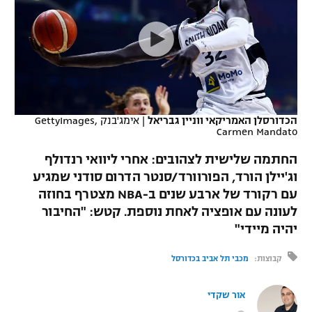
כדורסל נשים
נבחרת ישראל
יורוליג
ליגה ספרדית
טניס
VOD
מכבי תל אביב
מכבי חיפה
יורוקאפ
ליגה איטלקית
כדוריד
הפועל חולון
בית"ר ירושלים
רץ ברשת
ליגה צרפתית
כדורעף
הפועל ירושלים
מכבי תל אביב
הכדורסלן האמריקאי ווניין גבריאל
|
אימג'בנק GettyImages,
Carmen Mandato
ליגה הולנדית
שחייה
תוצאות
דני אבדיה
הפועל תל אביב
החתמה שלישית לצהובים: אחרי ליוואי רנדולף
ליגה טורקית
ג'ודו
וג'יילן הורד, הפורוורד/סנטר הדרום סודני שמגיע
הפועל חיפה
לוח שידורים
עם רקורד של ארבע שנים ב-NBA מצטרף בחוזה
ליגה סינית
אגרוף
לעונה עם אופציה לאחת נוספת. קטש: "החיבור
הפועל באר שבע
יהיה מיידי"
ליגה ברזילאית
ברחבה
ספורט אולימפי
מכבי נתניה
קבוצות:
מכבי תל אביב בכדורסל
ליגות נוספות
UFC
"מעל הליגה" – פודקאסט
בני יהודה
אור שקדי
היאבקות WWE