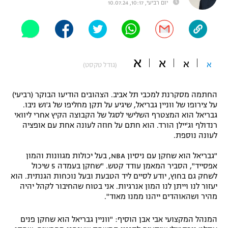
יום רביעי, 10:17, 10.07.24
"מחצית בשכונה" – פודקאסט
אופניים
ספורט מוטורי
משתתפים וזוכים בפרסים
א
א
א
א
(גודל טקסט)
כדורמים
תקנון משתתפים וזוכים בפרסים
טניס
פוטבול אמריקאי NFL
החתמה מסקרנת למכבי תל אביב. הצהובים הודיעו הבוקר (רביעי)
תקנון עבור פעילות אלקטרה
על צירופו של ווניין גבריאל, שיגיע על תקן מחליפו של ג'וש ניבו.
גבריאל הוא המצטרף השלישי לסגל של הקבוצה הקיץ אחרי ליוואי
גיימינג E-Sports
בייסבול MLB
רנדולף וג'יילן הורד. הוא חתם על חוזה לעונה אחת עם אופציה
תקנון עבור פעילות ספורט 1 – "מרלן"
לעונה נוספת.
ספורט אתגרי ואקסטרים
תנאי שימוש
"גבריאל הוא שחקן עם ניסיון NBA, בעל יכולות מגוונות והמון
אפסייד", הסביר המאמן עודד קטש. "שחקן בעמדה 5 שיכול
אומנויות לחימה
לשחק גם בחוץ, יודע לסיים ליד הטבעת ובעל נוכחות הגנתית. הוא
מדיניות פרטיות
יעזור לנו וייתן לנו המון אנרגיות. אני בטוח שהחיבור לקהל יהיה
גיימינג E-Sports
מהיר ושהאוהדים ייהנו ממנו מאוד".
תקנון פעילות ספורט 1
המנהל המקצועי אבי אבן הוסיף: "ווניין גבריאל הוא שחקן פנים