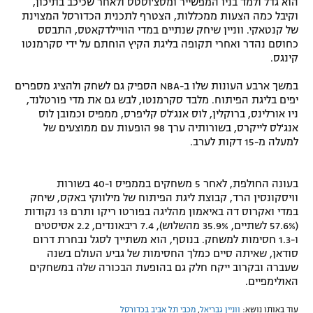
הוא גדל ולמד בניו המפשייר ומסצ'וסטס ולאחר שכיכב בתיכון,
וקיבל כמה הצעות ממכללות, הצטרף לתכנית הכדורסל המצוינת
של קנטאקי. ווניין שיחק שנתיים במדי הוויילדקאטס, התבסס
כחוסם נהדר ואחרי תקופה בליגת הקיץ הוחתם על ידי סקרמנטו
קינגס.
במשך ארבע העונות שלו ב-NBA הספיק גם לשחק ולהציג מספרים
יפים בליגת הפיתוח. מלבד סקרמנטו, לבש גם את מדי פורטלנד,
ניו אורלינס, ברוקלין, לוס אנג'לס קליפרס, ממפיס וכמובן לוס
אנג'לס לייקרס, בשורותיה ערך 98 הופעות עם ממוצעים של
למעלה מ-15 דקות לערב.
בעונה החולפת, לאחר 5 משחקים בממפיס ו-40 בשורות
וויסקונסין הרד, קבוצת ליגת הפיתוח של מילווקי באקס, שיחק
במדי ואקרוס דה באיאמון מהליגה בפורטו ריקו ותרם 13 נקודות
(57.6% לשתיים, 35.9% מהשלוש), 7.4 ריבאונדים, 2.2 אסיסטים
ו-1.3 חסימות למשחק. בנוסף, הוא משתייך לסגל נבחרת דרום
סודאן, שאיתה סיים כמלך החסימות של גביע העולם בשנה
שעברה ובקרוב ייקח חלק גם בהופעת הבכורה שלה במשחקים
האולימפיים.
עוד באותו נושא:
ווניין גבריאל
,
מכבי תל אביב בכדורסל