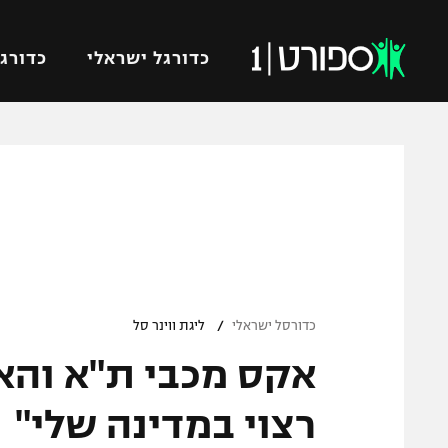
כדורגל ישראלי
כדורגל
VOD
כדורג
רץ ברשת
ליגת ה
ליגה ל
תוצאות
גביע הט
לוח שידורים
ליגיונר
ברחבה
/
גביע ה
כדורסל ישראלי
ליגת ווינר סל
נבחרת 
אקס מכבי ת"א והא
"מעל הליגה" – פודקאסט
מכבי ח
"מחצית בשכונה" – פודקאסט
רצוי במדינה שלי"
בית"ר י