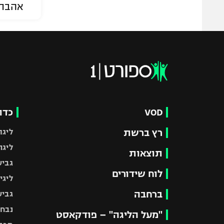
אהבת
VOD
כדו
רץ ברשת
ליגת
ליגה
תוצאות
גביע
לוח שידורים
ליגי
ברחבה
גביע
נבחר
"מעל הליגה" – פודקאסט