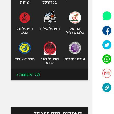
היאבקות WWE
בכדורסל
ציונה
אופניים
ספורט מוטורי
כדורמים
הפועל
הפועל אילת
הפועל תל
פוטבול אמריקאי NFL
גלבוע גליל
אביב
בייסבול MLB
ספורט אתגרי
ואקסטרים
עירוני נהריה
הפועל באר
מכבי אשדוד
אומנויות לחימה
שבע
גיימינג E-Sports
לכל הקבוצות >
משחקים
ליגת ווינר סל