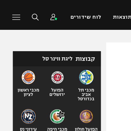
וצאות
לוח שידורים
כדורסל עולמי
ענפים נוספים
קבוצות
ליגת ווינר סל
NBA
טניס
יורוליג
כדוריד
יורוקאפ
כדורעף
שחייה
מכבי תל
הפועל
מכבי ראשון
אביב
ירושלים
לציון
ג'ודו
בכדורסל
אגרוף
ספורט אולימפי
UFC
הפועל חולון
מכבי חיפה
עירוני נס