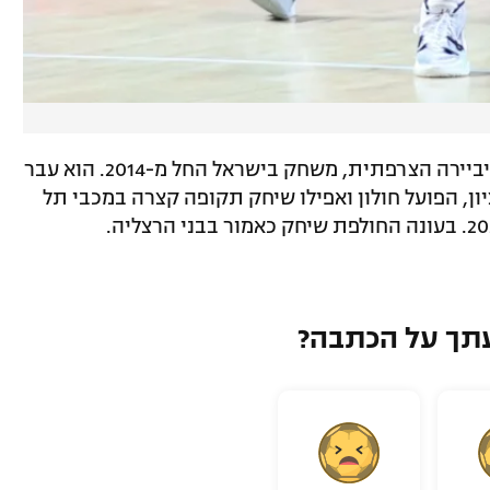
בורדיון בן ה-33, בן למשפחה יהודית מהריביירה הצרפתית, משחק בישראל החל מ-2014. הוא עבר
ון, הפועל חולון ואפילו שיחק תקופה קצרה במכבי תל
תך על הכתבה?