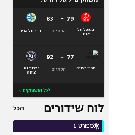
83
-
79
הפועל תל
הסתיים
מכבי תל אביב
אביב
92
-
77
מכבי רעננה
עירוני נס
הסתיים
ציונה
לכל המשחקים >
לוח שידורים
הכל