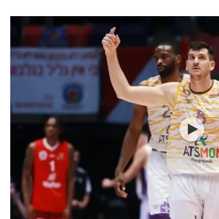
ל אביב
ליגה טורקית
תל אביב
ליגה סינית
חיפה
ליגה ברזילאית
באר שבע
ליגות נוספות
תניה
דה