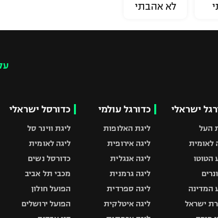
י
לא אהבתי
עק
רגל ישראלי
כדורגל עולמי
כדורסל ישראלי
 העל
ליגת האלופות
ליגת ווינר סל
 לאומית
ליגה אירופית
ליגה לאומית
 הטוטו
ליגה אנגלית
כדורסל נשים
ונרים
ליגה גרמנית
מכבי תל אביב
 המדינה
ליגה ספרדית
הפועל חולון
ת ישראל
ליגה איטלקית
הפועל ירושלים