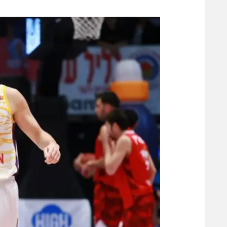
משתתפים וזוכים בפרסים
מכבי ת
הפועל 
תקנון משתתפים וזוכים בפרסים
הפועל 
תקנון עבור פעילות אלקטרה
הפועל 
תקנון עבור פעילות ספורט 1 – "מרלן"
מכבי נ
טניס
בני יהו
גיימינג E-Sports
תנאי שימוש
מדיניות פרטיות
תקנון פעילות ספורט 1
רשיון להקרנה פומבית לבית עסק
הצטרפות לחבילת הערוצים
לוח דרושים – ג'ובנט
תגיות