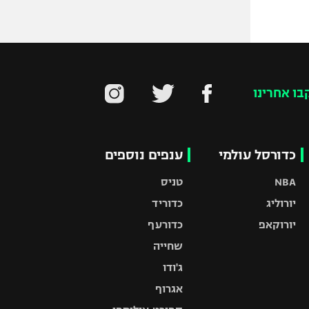
בו אחרינו
כדורסל עולמי
ענפים נוספים
NBA
טניס
יורוליג
כדוריד
יורוקאפ
כדורעף
שחייה
ג'ודו
אגרוף