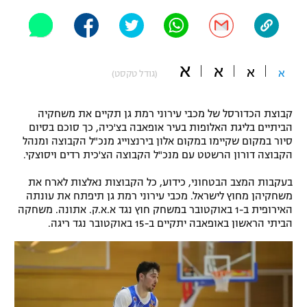
"מחצית בשכונה" – פודקאסט
אופניים
ספורט מוטורי
משתתפים וזוכים בפרסים
א
א
א
א
(גודל טקסט)
כדורמים
תקנון משתתפים וזוכים בפרסים
טניס
קבוצת הכדורסל של מכבי עירוני רמת גן תקיים את משחקיה
פוטבול אמריקאי NFL
הביתיים בליגת האלופות בעיר אופאבה בצ'כיה, כך סוכם בסיום
תקנון עבור פעילות אלקטרה
סיור במקום שקיימו במקום אלון בירנצוייג מנכ"ל הקבוצה ומנהל
הקבוצה דורון הרשטט עם מנכ"ל הקבוצה הצ'כית רדים ויסוצקי.
גיימינג E-Sports
בייסבול MLB
תקנון עבור פעילות ספורט 1 – "מרלן"
בעקבות המצב הבטחוני, כידוע, כל הקבוצות נאלצות לארח את
ספורט אתגרי ואקסטרים
משחקיהן מחוץ לישראל. מכבי עירוני רמת גן תיפתח את עונתה
תנאי שימוש
האירופית ב-1 באוקטובר במשחק חוץ נגד א.א.ק. אתונה. משחקה
הביתי הראשון באופאבה יתקיים ב-15 באוקטובר נגד ריגה.
אומנויות לחימה
מדיניות פרטיות
גיימינג E-Sports
תקנון פעילות ספורט 1