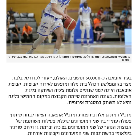
רשיון להקרנה פומבית לבית עסק
הצטרפות לחבילת הערוצים
לוח דרושים – ג'ובנט
תגיות
מושקוביץ' פתח בסערה ורמת גן הוליכה כמעט עד המחצית
|
אתר רשמי, שקד אבן באדיבות מכבי עירוני
רמת גן
המגזין
בעיר אופאבה כ-50,000 תושבים. האולם, ייעודי לכדורסל בלבד,
מצוי בקומפלקס הכולל בית מלון ומתאים לאירוח קבוצות. קבוצת
אופאבה היתה לפני שנתיים אלופת צ'כיה ושיחקה בליגת
האלופות. בעונה האחרונה סיימה הקבוצה במקום החמישי בליגה
והיא לא תשחק במסגרת אירופית.
מנכ"ל רמת גן אלון בירנצוויג ומנכ"ל אופאבה הציעו לבחון שיתוף
פעולה עתידי בין שני המועדונים שיכלול פעילות משותפת של
קבוצות הנוער של שני המועדונים בצ'כיה וברמת גן וקיום טורניר
בינלאומי בהשתתפות שני המועדונים וקבוצות אורחות.