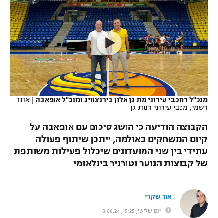
כדורסל נשים
נבחרת ישראל
יורוליג
ליגה ספרדית
טניס
VOD
מכבי תל אביב
מכבי חיפה
יורוקאפ
ליגה איטלקית
כדוריד
הפועל חולון
בית"ר ירושלים
רץ ברשת
ליגה צרפתית
כדורעף
הפועל ירושלים
מכבי תל אביב
ליגה הולנדית
שחייה
תוצאות
מנכ"ל רמכבי עירוני מת גן אלון בירנצוויג ומנכ"ל אופאבה
|
אתר
דני אבדיה
הפועל תל אביב
רשמי, מכבי עירוני רמת גן
ליגה טורקית
ג'ודו
הקבוצה הודיעה כי הושג סיכום עם אופאבה על
הפועל חיפה
לוח שידורים
קיום המשחקים באולמה, ייתכן שיתוף פעולה
ליגה סינית
אגרוף
עתידי בין שני המועדונים שיכלול פעילות משותפת
הפועל באר שבע
ליגה ברזילאית
של קבוצות הנוער וטורניר בינלאומי
ברחבה
ספורט אולימפי
מכבי נתניה
ליגות נוספות
UFC
אור שקדי
"מעל הליגה" – פודקאסט
בני יהודה
יום שלישי, 15:25, 13.08.24
היאבקות WWE