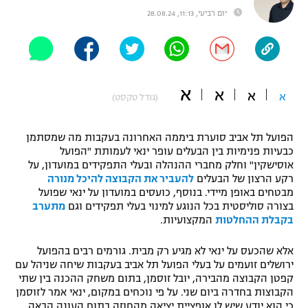
יום רביעי, 11:13, 28.08.24
"מחצית בשכונה" – פודקאסט
אופניים
ספורט מוטורי
משתתפים וזוכים בפרסים
א
א
כדורמים
א
א
(גודל טקסט)
תקנון משתתפים וזוכים בפרסים
טניס
פוטבול אמריקאי NFL
הפועל תל אביב סוערת ביממה האחרונה בעקבות מה שמסתמן
תקנון עבור פעילות אלקטרה
כבעיות פנימיות בין הבעלים עופר ינאי לעמותת "הפועל
גיימינג E-Sports
בייסבול MLB
אוסישקין" וחלק מחברי ההנהלה ובעלי התפקידים במועדון, על
תקנון עבור פעילות ספורט 1 – "מרלן"
רקע הרצון של הבעלים
להעביר את הקבוצה להיכל מנורה
מבטחים באופן מיידי. בנוסף, כועסים במועדון על ינאי שפועל
ספורט אתגרי ואקסטרים
תנאי שימוש
בצורה סוליסטית בכל הנוגע למינוי בעלי תפקידים וגם
מתערב
בקבלת ההחלטות
המקצועיות.
אומנויות לחימה
מדיניות פרטיות
אלא שהכעס על ינאי לא מגיע רק מבית. גורמים רבים בהפועל
גיימינג E-Sports
ירושלים זועמים על בעלי הפועל תל אביב בעקבות שיחה שניהל עם
קפטן הקבוצה מהבירה, יובל זוסמן, בתום משחק ההכנה בין שתי
תקנון פעילות ספורט 1
הקבוצות בחדרה ביום שני. על פי נוכחים במקום, ינאי אמר לזוסמן
כי הוא יודע שיש לו אופציית יציאה מהחוזה בתום העונה הבאה,