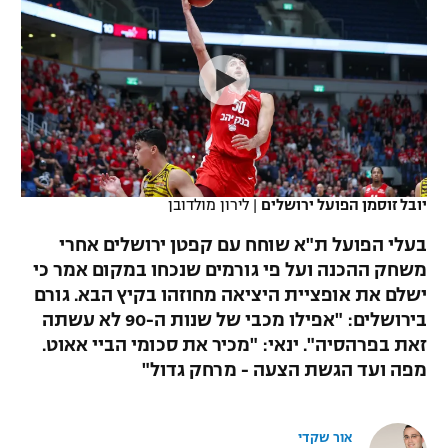
כדורסל נשים
נבחרת ישראל
יורוליג
ליגה ספרדית
טניס
VOD
מכבי תל אביב
מכבי חיפה
יורוקאפ
ליגה איטלקית
כדוריד
הפועל חולון
בית"ר ירושלים
רץ ברשת
ליגה צרפתית
כדורעף
הפועל ירושלים
מכבי תל אביב
ליגה הולנדית
שחייה
תוצאות
יובל זוסמן הפועל ירושלים
|
לירון מולדובן
דני אבדיה
הפועל תל אביב
ליגה טורקית
בעלי הפועל ת"א שוחח עם קפטן ירושלים אחרי
ג'ודו
הפועל חיפה
משחק ההכנה ועל פי גורמים שנכחו במקום אמר כי
לוח שידורים
ליגה סינית
ישלם את אופציית היציאה מחוזהו בקיץ הבא. גורם
אגרוף
הפועל באר שבע
בירושלים: "אפילו מכבי של שנות ה-90 לא עשתה
ליגה ברזילאית
ברחבה
זאת בפרהסיה". ינאי: "מכיר את סכומי הביי אאוט.
ספורט אולימפי
מכבי נתניה
מפה ועד הגשת הצעה - מרחק גדול"
ליגות נוספות
UFC
"מעל הליגה" – פודקאסט
בני יהודה
אור שקדי
היאבקות WWE