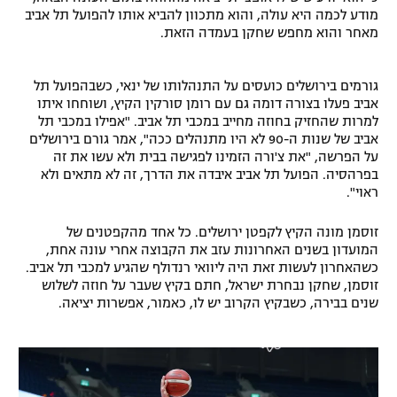
מודע לכמה היא עולה, והוא מתכוון להביא אותו להפועל תל אביב
רשיון להקרנה פומבית לבית עסק
מאחר והוא מחפש שחקן בעמדה הזאת.
הצטרפות לחבילת הערוצים
גורמים בירושלים כועסים על התנהלותו של ינאי, כשבהפועל תל
אביב פעלו בצורה דומה גם עם רומן סורקין הקיץ, ושוחחו איתו
לוח דרושים – ג'ובנט
למרות שהחזיק בחוזה מחייב במכבי תל אביב. "אפילו במכבי תל
אביב של שנות ה-90 לא היו מתנהלים ככה", אמר גורם בירושלים
תגיות
על הפרשה, "את צ'ורה הזמינו לפגישה בבית ולא עשו את זה
בפרהסיה. הפועל תל אביב איבדה את הדרך, זה לא מתאים ולא
המגזין
ראוי".
זוסמן מונה הקיץ לקפטן ירושלים. כל אחד מהקפטנים של
המועדון בשנים האחרונות עזב את הקבוצה אחרי עונה אחת,
כשהאחרון לעשות זאת היה ליוואי רנדולף שהגיע למכבי תל אביב.
זוסמן, שחקן נבחרת ישראל, חתם בקיץ שעבר על חוזה לשלוש
שנים בבירה, כשבקיץ הקרוב יש לו, כאמור, אפשרות יציאה.