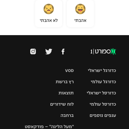
אהבתי
לא אהבתי
כדורגל ישראלי
VOD
כדורגל עולמי
רץ ברשת
ליגת העל
כדורסל ישראלי
תוצאות
ליגת
ליגה לאומית
האלופות
כדורסל עולמי
לוח שידורים
ליגת ווינר
סל
גביע הטוטו
ענפים נוספים
ברחבה
ליגה
NBA
אירופית
"מעל הליגה" – פודקאסט
ליגה לאומית
ליגיונרים