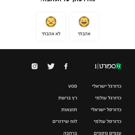
אהבתי
לא אהבתי
כדורגל ישראלי
VOD
כדורגל עולמי
רץ ברשת
ליגת העל
כדורסל ישראלי
תוצאות
ליגת
ליגה לאומית
האלופות
כדורסל עולמי
לוח שידורים
ליגת ווינר
סל
גביע הטוטו
ענפים נוספים
ברחבה
ליגה