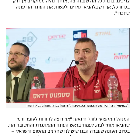
צריכים. בזכות כל מה שנבנה פה, אנחנו נהיה ממוקדים אך ורק
בכדורסל, אך רק בלהביא תארים ולעשות את העונה הזו עונה
שיזכרו".
"מבחינתי הדבר הכי חשוב זה האופי, האגרסיביות". דדאס
|
מערכת וואלה, ניב אהרונסון
המנהל המקצועי ג'ורג' חינאס: "אני רוצה להודות לעופר ורמי
שהביאו אותי לפה, לעמוד בראש העונה המאתגרת והחשובה הזו.
בסיום העונה שעברה הבנו שיש לנו שחקנים מהטופ הישראלי –