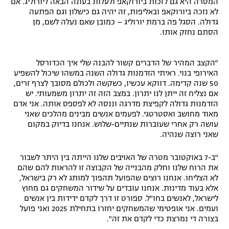
המטרה היא גם לזכות ביורוקאפ ולעלות בעונה הבאה ליורוליג. אם
לא נזכה ביורוקאפ ובאליפות, זה יהיה גם כישלון וגם הפתעה
גדולה. הסגל פה ברמת יורוליג – כמובן שאם נעלה לשם, מן
הסתם נחזק אותו.
"הקצב המהיר של הדברים קשור להבנה שלי איך הכדורסל
האירופי בנוי. ראיתי הזדמנות גדולה השנה במשהו שיכול להשפיע
50 שנה קדימה. דווקא עכשיו, כשקשה ולכולם מסובך לצרף זרים,
אם נצליח זה ייתן לנו יתרון. במצב הזה זה יתרון משמעותי. יש
הזדמנות גדולה לקפיצת מדרגה וננסה לא לפספס אותה. אני אדם
מאוד מחושב ואסטרטגי. לפעמים אנשים מבינים מהלכים שאני
עושה רק אחרי שעוברות שנתיים-שלוש. אנחנו בדיוק במקום
שאני רוצה שנהיה.
"ב-7 באוקטובר מטרה של האויבים שלנו הייתה בין היתר לשבור
את הרוח שלנו וחלק מהבנייה של הקבוצה זו להראות להם שהם
לא הצליחו. אנחנו רוצים שהפועל תהפוך למותג לא רק בישראל,
אלא בעוד מדינות. אנחנו עובדים על שידור המשחקים גם מחוץ
לישראל, לאנשים בחו"ל. ספורט זו דרך לקדם ידידות בין אנשים
ועמים. אני אופטימי שהמשחקים יחזרו בתחילת 2025 ואני פועל
בצורה די נמרצת כדי לקדם את זה".