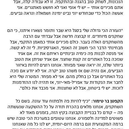
הנכונות, לשחק טוב בהגנה ובהתקפה. זו לא עבודה קלה, אבל
אתם מכירים אותי – יש לי אופי ואני לא חושש מאתגרים. אני
אעשה הכול כדי שבחודש יוני נביט ימינה ושמאלה ונראה גביעים.
"העזרה הכי גדולה שלי בסגל היא שבר ותומר נשארו איתנו, כי הם
שחקנים מיוחדים. זו קבוצה חדשה אבל עבדתי עם הרבה
מהשחקנים האלה בעבר. כולם מכירים אותי כמאמן התקפי, אבל
מבחינתי הדבר הכי חשוב זה האופי, האגרסיביות. לי זה לא קשה.
אני מנסה לבנות פה כימיה ובינתיים ראיתם את זה. אם אגיד
שנזכה בכל האתרים זה קצת שחצני. אם אגיד שניתן את הטוב
ביותר שלנו, זה יראה שאני מפוחד. אנחנו רוצים להיות באיזור
הגביעים, אם נהיה שם אז משהו טוב יקרה. אני לא יודע אם נזכה
בכל האתרים אבל כן בחלק מהם. אני לא מפחד. המטרה שלי היא
לחבר את הנקודות עד אפריל-מאי-יוני, אז תהיה לנו ההזדמנות
לזכות. יש לי ביטחון, אבל לא שחצנות. אני מכבד את כולם".
הקפטן בר טימור:
"כיף להיות פה ולפתוח עוד עונה. בשם כל
השחקנים, אנחנו מלאים בהכרת תודה על כל ההשקעה שנעשתה
פה – קודם כל בבניית הקבוצה בקיץ הזה, בזמנים מאוד לא
פשוטים למדינה ולספורט. אנחנו עטופים במערכת הכי טובה שיש
ברמה המקצועית וגם ברמה היום-יומית, יש לנו כל מה שאנחנו