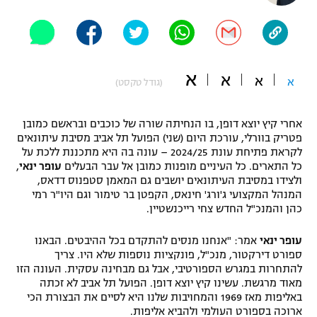
"מחצית בשכונה" – פודקאסט
אופניים
ספורט מוטורי
משתתפים וזוכים בפרסים
א
א
א
א
(גודל טקסט)
כדורמים
תקנון משתתפים וזוכים בפרסים
טניס
אחרי קיץ יוצא דופן, בו הנחיתה שורה של כוכבים ובראשם כמובן
פוטבול אמריקאי NFL
פטריק בוורלי, עורכת היום (שני) הפועל תל אביב מסיבת עיתונאים
תקנון עבור פעילות אלקטרה
לקראת פתיחת עונת 2024/25 – עונה בה היא מתכננת ללכת על
גיימינג E-Sports
בייסבול MLB
כל התארים. כל העיניים מופנות כמובן אל עבר הבעלים
עופר ינאי
,
תקנון עבור פעילות ספורט 1 – "מרלן"
ולצידו במסיבת העיתונאים יושבים גם המאמן סטפנוס דדאס,
המנהל המקצועי ג'ורג' חינאס, הקפטן בר טימור וגם היו"ר רמי
ספורט אתגרי ואקסטרים
כהן והמנכ"ל החדש צחי רייכנשטיין.
תנאי שימוש
אומנויות לחימה
עופר ינאי
אמר: "אנחנו מנסים להתקדם בכל ההיבטים. הבאנו
ספורט דירקטור, מנכ"ל, פונקציות נוספות שלא היו. צריך
מדיניות פרטיות
גיימינג E-Sports
להתחרות במגרש הספורטיבי, אבל גם מבחינה עסקית. העונה הזו
מאוד מרגשת. עשינו קיץ יוצא דופן. הפועל תל אביב לא זכתה
באליפות מאז 1969 והמחויבות שלנו היא לסיים את הבצורת הכי
תקנון פעילות ספורט 1
ארוכה בספורט העולמי ולהביא אליפות.