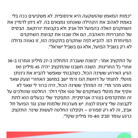
רשיון להקרנה פומבית לבית עסק
"כמות המאמץ שהושקעה היא אינסופית. לא משקיעים ככה בלי
באמת לאהוב את הקהילה שאנחנו נמצאים בה. לא ניתן לדמיין את
הצטרפות לחבילת הערוצים
השחקנים האלה בהפועל תל אביב ולא בקבוצת יורוקאפ. הבסיס
של החברויות והאהבה, הם אלו שבנו את קבוצת השחקנים
לוח דרושים – ג'ובנט
המיוחדת הזו. להביא לפה שחקנים בתקופה הזו, זו גאווה גדולה
לא רק בשביל הפועל, אלא גם בשביל ישראל".
תגיות
על התקציב אמר: "בשנה שעברה התחלנו ב-27 מיליון וגמרנו ב-36
המגזין
אחרי כל החריגות. השנה חשבנו שהתקציב יהיה 45 מיליון ואז
הגיע האירוע ששינה הכול, כשהבנתי שאפשר להביא את ג'ונתן
מוטלי. לחצתי על דוושת הגז ורמי ישב במושב האחורי וצעק שאני
נוסע מהר מדי. זה המהלך ששינה הכול, היה ברור לי שאני לא
אקיף את מוטלי בשחקנים של 100 אלף דולר. החלטנו שהולכים על
זה ומתקדמים בצורה אגרסיבית. התפקיד שלי כבעלים הוא לתת
לקבוצה שלי צ'אנס לנצח. יש מערכות שלמות שהן נגד הפועל תל
אביב, זה לא רק ספורט – וקיבלנו החלטה לעשות שינוי. התקציב
כרגע עומד סביב 70-80 מיליון שקל".