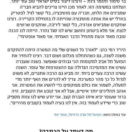
בר טימור ותומר גינת – ורצינו ליצור בסיס ישראלי טוב עוד יותר.
הצלחנו במשימה הזו. לאחר מכן היינו צריכים להביא חבר'ה
שמבינים את הלחץ, חבר'ה עם מוטיבציה, בלי קשר לגיל. לפטריק
בוורלי יש את אותה מוטיבציה שהייתה לו בתחילת הקריירה. רצינו
שחקנים שמביאים אנרגיה, בלי קשר ליריבה, שחקנים שרוצים
לנצח. אני מלא ביטחון וחושב שיש לנו סגל נהדר. הייתה לנו הכנה
טובה מאוד וכעת מתחיל הדבר האמיתי. אני מאוד אופטימי".
היו"ר רמי כהן: "לאורך כל השנים שלי פה המטרה היתה להתקדם
משנה לשנה, גם כשהתחלנו מכלום ושום דבר. רצינו להחזיר את
הפועל תל אביב למקומות הכי גבוהים שאפשר. בשנה שעברה
עשינו את המהפיכה הגדולה עם ההצטרפות של עופר. השנה
עשינו הרבה צעדים ביחד. זה מביא גם הרבה אתגרים, לא פשוט
לגדול כל כך מהר כמערכת. צריך לא להרים את האף יותר מדי
למעלה, לשמור את כולם מפוקסים כדי להשיג את המטרות. אני
אוהב תהליכים יותר איטיים, אבל לא אני קובע את הקצבים. היה
ברור שעופר יביא איתו הגברת קצב. אני יודע שיש לנו צוות מספיק
טוב כדי שיידע לעמוד בזה. אין לנו בעיה לעמוד בקצבים מהירים".
עוד באותו נושא:
הפועל תל אביב כדורסל
,
עופר ינאי
מה דעתך על הכתבה?