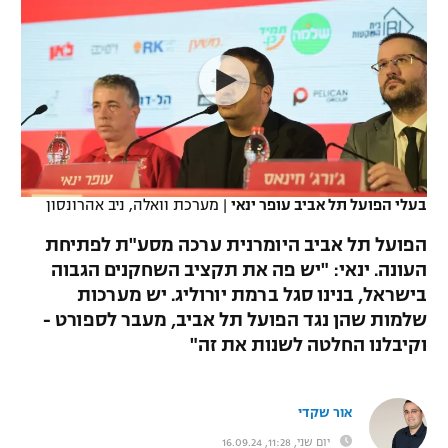
כדורסל נשים
נבחרת ישראל
יורוליג
ליגה ספרדית
טניס
VOD
מכבי תל אביב
מכבי חיפה
יורוקאפ
ליגה איטלקית
כדוריד
הפועל חולון
בית"ר ירושלים
רץ ברשת
ליגה צרפתית
כדורעף
הפועל ירושלים
מכבי תל אביב
ליגה הולנדית
שחייה
תוצאות
בעלי הפועל תל אביב עופר ינאי
|
מערכת וואלה, ניב אהרונסון
דני אבדיה
הפועל תל אביב
ליגה טורקית
הפועל תל אביב היומרנית ערכה מסע"ת לפתיחת
ג'ודו
הפועל חיפה
העונה. ינאי: "יש פה את תקציב השחקנים הגבוה
לוח שידורים
ליגה סינית
בישראל, בנינו סגל ברמת יורוליג. יש מערכות
אגרוף
הפועל באר שבע
שלמות שהן נגד הפועל תל אביב, מעבר לספורט -
ליגה ברזילאית
ברחבה
וקיבלנו החלטה לשנות את זה"
ספורט אולימפי
מכבי נתניה
ליגות נוספות
UFC
"מעל הליגה" – פודקאסט
בני יהודה
אור שקדי
היאבקות WWE
יום שני, 11:28, 16.09.24