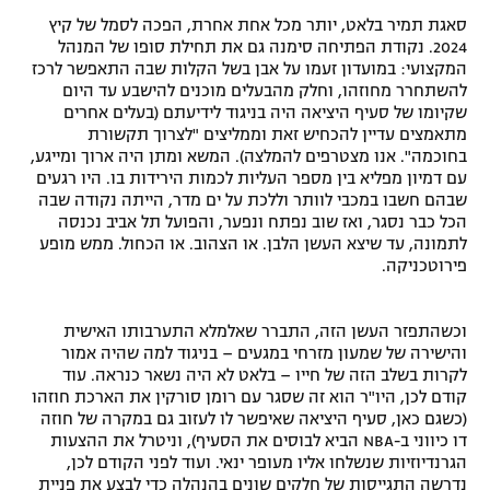
סאגת תמיר בלאט, יותר מכל אחת אחרת, הפכה לסמל של קיץ
2024. נקודת הפתיחה סימנה גם את תחילת סופו של המנהל
המקצועי: במועדון זעמו על אבן בשל הקלות שבה התאפשר לרכז
להשתחרר מחוזהו, וחלק מהבעלים מוכנים להישבע עד היום
שקיומו של סעיף היציאה היה בניגוד לידיעתם (בעלים אחרים
מתאמצים עדיין להכחיש זאת וממליצים "לצרוך תקשורת
בחוכמה". אנו מצטרפים להמלצה). המשא ומתן היה ארוך ומייגע,
עם דמיון מפליא בין מספר העליות לכמות הירידות בו. היו רגעים
שבהם חשבו במכבי לוותר וללכת על ים מדר, הייתה נקודה שבה
הכל כבר נסגר, ואז שוב נפתח ונפער, והפועל תל אביב נכנסה
לתמונה, עד שיצא העשן הלבן. או הצהוב. או הכחול. ממש מופע
פירוטכניקה.
וכשהתפזר העשן הזה, התברר שאלמלא התערבותו האישית
והישירה של שמעון מזרחי במגעים – בניגוד למה שהיה אמור
לקרות בשלב הזה של חייו – בלאט לא היה נשאר כנראה. עוד
קודם לכן, היו"ר הוא זה שסגר עם רומן סורקין את הארכת חוזהו
(כשגם כאן, סעיף היציאה שאיפשר לו לעזוב גם במקרה של חוזה
דו כיווני ב-NBA הביא לבוסים את הסעיף), וניטרל את ההצעות
הגרנדיוזיות שנשלחו אליו מעופר ינאי. ועוד לפני הקודם לכן,
נדרשה התגייסות של חלקים שונים בהנהלה כדי לבצע את פניית