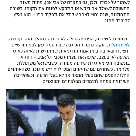
לשמור על כבודו. ולכן, גם במקרה של אבי אבן, פחות משנה
רשיון להקרנה פומבית לבית עסק
התשובה לשאלה אם ביקש או התבקש לפנות את מקומו. בשורה
התחתונה, שנה וחצי לאחר שקיבל את תפקיד חייו – הוא נאלץ
להיפרד ממנו.
הצטרפות לחבילת הערוצים
לוח דרושים – ג'ובנט
דרמטי ככל שיהיה, הפתעה גדולה לא הייתה במהלך הזה.
קבוצה
לא מנוהלת,
זעקה כותרת הכתבה שפורסמה כאן לפני חודשיים
וחצי, והובאו בה בזמן אמת הדוגמאות שממחישות לאיזה כאוס
תגיות
נקלעה (או בעצם, קלעה את עצמה) מכבי תל אביב – דווקא
בתקופה הכי מאתגרת שידעה מעודה; כשבישראל משתוללת
המגזין
מלחמה, כשחוזים עם שחקנים הפכו לדף ריק מתוכן, כשהאוהדים
החלו להפנים שהם בעלי המאה אך לא בעלי הדעה, וכשהיריבה
העירונית צמחה למימדים מפלצתיים ומפוארים.