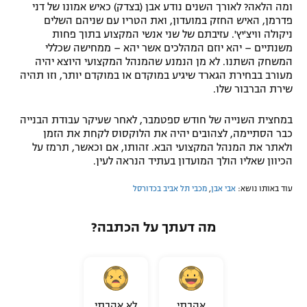
ומה הלאה? לאורך השנים נודע אבן (בצדק) כאיש אמונו של דני
פדרמן, האיש החזק במועדון, ואת הטריו עם שניהם השלים
ניקולה וויצ'יץ'. עזיבתם של שני אנשי המקצוע בתוך פחות
משנתיים – יהא יוזם המהלכים אשר יהא – ממחישה שכללי
המשחק השתנו. לא מן הנמנע שהמנהל המקצועי היוצא יהיה
מעורב בבחירת הגארד שיגיע במוקדם או במוקדם יותר, וזו תהיה
שירת הברבור שלו.
במחצית השנייה של חודש ספטמבר, לאחר שעיקר עבודת הבנייה
כבר הסתיימה, לצהובים יהיה את הלוקסוס לקחת את הזמן
ולאתר את המנהל המקצועי הבא. זהותו, אם וכאשר, תרמז על
הכיוון שאליו הולך המועדון בעתיד הנראה לעין.
עוד באותו נושא:
אבי אבן
,
מכבי תל אביב בכדורסל
מה דעתך על הכתבה?
אהבתי
לא אהבתי