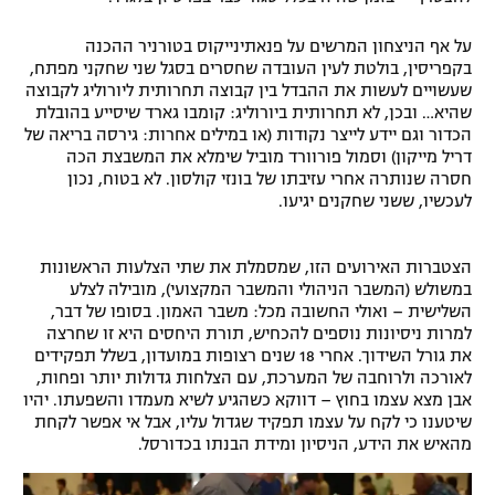
על אף הניצחון המרשים על פנאתינייקוס בטורניר ההכנה
בקפריסין, בולטת לעין העובדה שחסרים בסגל שני שחקני מפתח,
שעשויים לעשות את ההבדל בין קבוצה תחרותית ליורוליג לקבוצה
שהיא… ובכן, לא תחרותית ביורוליג: קומבו גארד שיסייע בהובלת
הכדור וגם יידע לייצר נקודות (או במילים אחרות: גירסה בריאה של
דריל מייקון) וסמול פורוורד מוביל שימלא את המשבצת הכה
חסרה שנותרה אחרי עזיבתו של בונזי קולסון. לא בטוח, נכון
לעכשיו, ששני שחקנים יגיעו.
הצטברות האירועים הזו, שמסמלת את שתי הצלעות הראשונות
במשולש (המשבר הניהולי והמשבר המקצועי), מובילה לצלע
השלישית – ואולי החשובה מכל: משבר האמון. בסופו של דבר,
למרות ניסיונות נוספים להכחיש, תורת היחסים היא זו שחרצה
את גורל השידוך. אחרי 18 שנים רצופות במועדון, בשלל תפקידים
לאורכה ולרוחבה של המערכת, עם הצלחות גדולות יותר ופחות,
אבן מצא עצמו בחוץ – דווקא כשהגיע לשיא מעמדו והשפעתו. יהיו
שיטענו כי לקח על עצמו תפקיד שגדול עליו, אבל אי אפשר לקחת
מהאיש את הידע, הניסיון ומידת הבנתו בכדורסל.