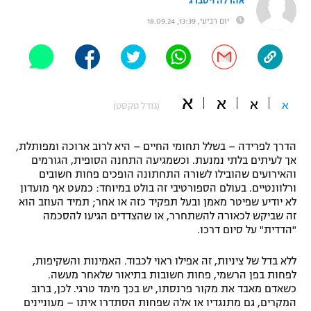
אהרלה ויסברג
"מחצית בשכונה" – פודקאסט
יום רביעי, 13:39, 18.09.24
אופניים
ספורט מוטורי
משתתפים וזוכים בפרסים
כדורמים
א
א
א
א
תקנון משתתפים וזוכים בפרסים
(גודל טקסט)
טניס
פוטבול אמריקאי NFL
תקנון עבור פעילות אלקטרה
הדרך לפרידה – בשלל תחומי החיים – היא לרוב ארוכה ומפותלת,
גיימינג E-Sports
אך לעיתים בלתי נמנעת. וכשמגיעה התחנה הסופית, הגורמים
בייסבול MLB
תקנון עבור פעילות ספורט 1 – "מרלן"
והאירועים שהובילו לשורה התחתונה הופכים פחות חשובים
ורלוונטיים. בעולם הספורטיבי זה בולט במיוחד: כמעט אף מועדון
ספורט אתגרי ואקסטרים
לא יודיע שפיטר מאמן ובעל תפקיד כזה או אחר; תמיד העוזב הוא
תנאי שימוש
זה שביקש לכאורה להשתחרר, או שהצדדים הגיעו להסכמה
אומנויות לחימה
"הדדית" על סיום דרכו.
מדיניות פרטיות
ללא בדל של ציניות, זה אפילו ראוי לכבוד. האמינות והשקיפות,
גיימינג E-Sports
לפחות בפן הרשמי, פחות חשובות בתיאור שלאחר מעשה.
כשאדם מאבד את מקור פרנסתו, יש בכך מימד טרגי. לכן, ברוב
תקנון פעילות ספורט 1
המקרים, גם מתנגדיו או אלה שפחות הסתדרו איתו – מעוניינים