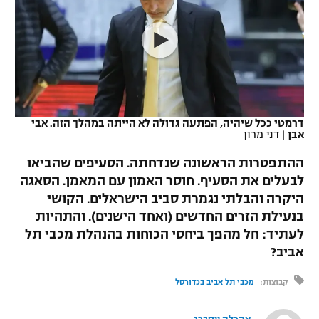
כדורסל נשים
נבחרת ישראל
יורוליג
ליגה ספרדית
טניס
VOD
מכבי תל אביב
מכבי חיפה
יורוקאפ
ליגה איטלקית
כדוריד
הפועל חולון
בית"ר ירושלים
רץ ברשת
ליגה צרפתית
כדורעף
הפועל ירושלים
מכבי תל אביב
דרמטי ככל שיהיה, הפתעה גדולה לא הייתה במהלך הזה. אבי
אבן
|
דני מרון
ליגה הולנדית
שחייה
תוצאות
דני אבדיה
הפועל תל אביב
ההתפטרות הראשונה שנדחתה. הסעיפים שהביאו
ליגה טורקית
ג'ודו
לבעלים את הסעיף. חוסר האמון עם המאמן. הסאגה
הפועל חיפה
לוח שידורים
היקרה והבלתי נגמרת סביב הישראלים. הקושי
ליגה סינית
אגרוף
בנעילת הזרים החדשים (ואחד הישנים). והתהיות
הפועל באר שבע
לעתיד: חל מהפך ביחסי הכוחות בהנהלת מכבי תל
ליגה ברזילאית
ברחבה
ספורט אולימפי
אביב?
מכבי נתניה
ליגות נוספות
UFC
קבוצות:
מכבי תל אביב בכדורסל
"מעל הליגה" – פודקאסט
בני יהודה
היאבקות WWE