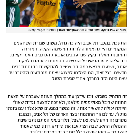
מכבי תל אביב רחוקה ניצחון מפיינל פור ראשון אחרי עשור
|
אימג'בנק GettyImages
התסכול במכבי תל אביב היה כה גדול, משום שגזרת השחקנים
המקומיים הייתה אמורה להיות המשימה הקלה, המהירה
והמובנת מאליה בקיץ שבו עוזבים ארבעת הכוכבים האמריקאים.
ביד אליהו ידעו מראש על הנטישה ההמונית שעומדת לפקוד
אותם, ושיערו מראש כמה הם צפויים להתקשות בהנחתת זרים
חדשים. בכל זאת, הם הצליחו למצוא עצמם מופתעים ולהיגרר עד
עצם היום הזה במרדף אחרי סגירת הסגל.
זה התחיל כשג'וש ניבו עידכן עוד במהלך העונה שעברה על הצעת
החוזה שקיבל מאולימפיה מילאנו, ולא זכה להצעה נגדית שאולי
הייתה יכולה להשאיר אותו; זה נמשך במגעים שלא צלחו עם ג'ונתן
מוטלי, עד לבוקר החתמתו בצד האדום של תל אביב; ובמובן
מסוים זה הגיע לשיא (או לשפל, תלוי בעיני המתבונן) בישיבת
ההנהלה ההיא, שבה הציג אבן את טייריק ג'ונס כמי שאמור
להצטרף – בזמן שהיה בכלל סגור כבר בפרטיזן בלגרד.