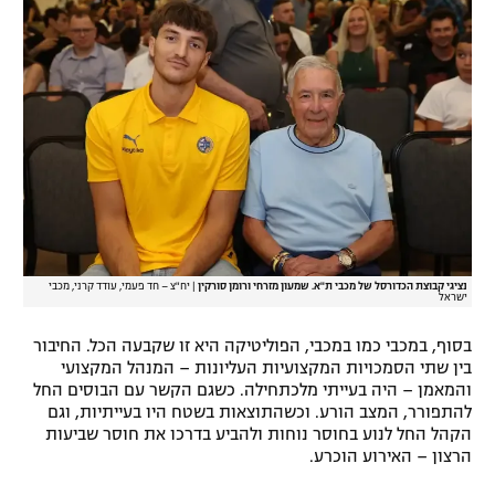
נציגי קבוצת הכדורסל של מכבי ת"א. שמעון מזרחי ורומן סורקין
|
יח"צ – חד פעמי, עודד קרני, מכבי
ישראל
בסוף, במכבי כמו במכבי, הפוליטיקה היא זו שקבעה הכל. החיבור
בין שתי הסמכויות המקצועיות העליונות – המנהל המקצועי
והמאמן – היה בעייתי מלכתחילה. כשגם הקשר עם הבוסים החל
להתפורר, המצב הורע. וכשהתוצאות בשטח היו בעייתיות, וגם
הקהל החל לנוע בחוסר נוחות ולהביע בדרכו את חוסר שביעות
הרצון – האירוע הוכרע.