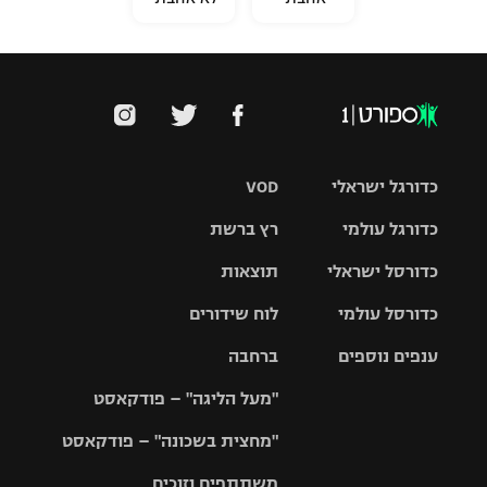
כדורגל ישראלי
VOD
כדורגל עולמי
רץ ברשת
ליגת העל
כדורסל ישראלי
תוצאות
ליגת
ליגה לאומית
האלופות
כדורסל עולמי
לוח שידורים
ליגת ווינר
סל
גביע הטוטו
ענפים נוספים
ברחבה
ליגה
NBA
אירופית
"מעל הליגה" – פודקאסט
ליגה לאומית
ליגיונרים
טניס
יורוליג
ליגה אנגלית
"מחצית בשכונה" – פודקאסט
כדורסל נשים
גביע המדינה
כדוריד
יורוקאפ
ליגה גרמנית
משתתפים וזוכים