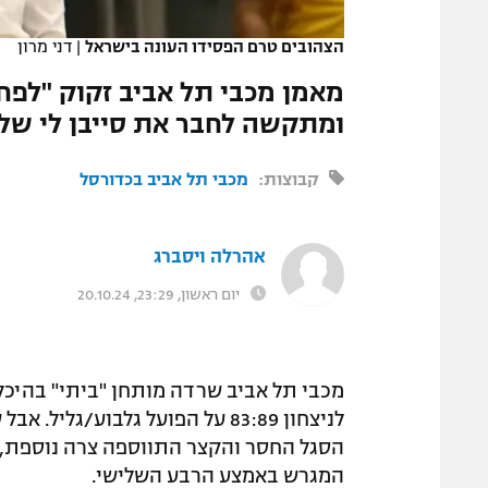
המגזין
הצהובים טרם הפסידו העונה בישראל
|
דני מרון
מאמן מכבי תל אביב זקוק "לפח
ומתקשה לחבר את סייבן לי שלא
קבוצות:
מכבי תל אביב בכדורסל
אהרלה ויסברג
יום ראשון, 23:29, 20.10.24
לניצחון 83:89 על הפועל גלבוע/
הסגל החסר והקצר התווספה צרה נוספת,
המגרש באמצע הרבע השלישי.