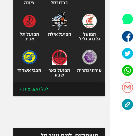
היאבקות WWE
בכדורסל
ציונה
אופניים
ספורט מוטורי
כדורמים
הפועל
הפועל אילת
הפועל תל
פוטבול אמריקאי NFL
גלבוע גליל
אביב
בייסבול MLB
ספורט אתגרי
ואקסטרים
עירוני נהריה
הפועל באר
מכבי אשדוד
אומנויות לחימה
שבע
גיימינג E-Sports
לכל הקבוצות >
משחקים
ליגת ווינר סל