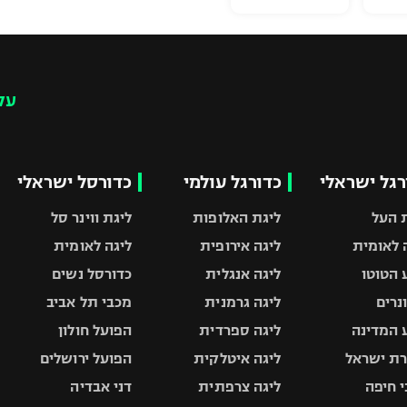
עק
רגל ישראלי
כדורגל עולמי
כדורסל ישראלי
 העל
ליגת האלופות
ליגת ווינר סל
 לאומית
ליגה אירופית
ליגה לאומית
 הטוטו
ליגה אנגלית
כדורסל נשים
ונרים
ליגה גרמנית
מכבי תל אביב
 המדינה
ליגה ספרדית
הפועל חולון
ת ישראל
ליגה איטלקית
הפועל ירושלים
 חיפה
ליגה צרפתית
דני אבדיה