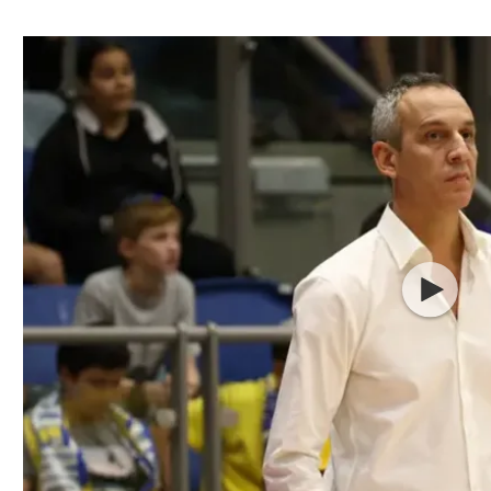
ל אביב
ליגה טורקית
תל אביב
ליגה סינית
חיפה
ליגה ברזילאית
באר שבע
ליגות נוספות
תניה
דה