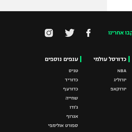
בו אחרינו
כדורסל עולמי
ענפים נוספים
NBA
טניס
יורוליג
כדוריד
יורוקאפ
כדורעף
שחייה
ג'ודו
אגרוף
ספורט אולימפי