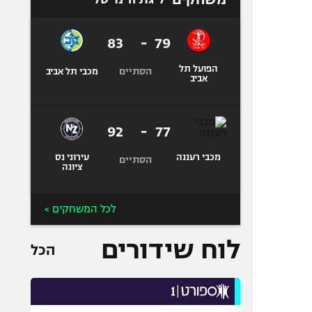
83
-
79
הפועל תל
הסתיים
מכבי תל אביב
אביב
92
-
77
מכבי רעננה
עירוני נס
הסתיים
ציונה
לכל המשחקים >
לוח שידורים
הכל