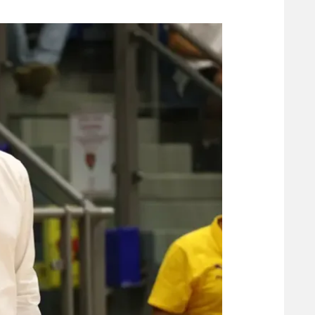
משתתפים וזוכים בפרסים
מכבי ת
הפועל 
תקנון משתתפים וזוכים בפרסים
הפועל 
תקנון עבור פעילות אלקטרה
הפועל 
תקנון עבור פעילות ספורט 1 – "מרלן"
מכבי נ
טניס
בני יהו
גיימינג E-Sports
תנאי שימוש
מדיניות פרטיות
תקנון פעילות ספורט 1
רשיון להקרנה פומבית לבית עסק
הצטרפות לחבילת הערוצים
לוח דרושים – ג'ובנט
תגיות