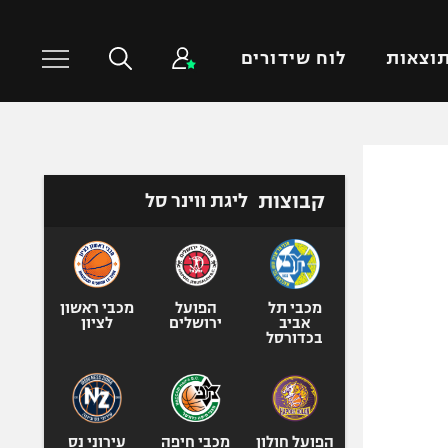
וצאות
לוח שידורים
כדורסל עולמי
ענפים נוספים
קבוצות
ליגת ווינר סל
NBA
טניס
יורוליג
כדוריד
יורוקאפ
כדורעף
שחייה
מכבי תל
הפועל
מכבי ראשון
אביב
ירושלים
לציון
ג'ודו
בכדורסל
אגרוף
ספורט אולימפי
UFC
הפועל חולון
מכבי חיפה
עירוני נס