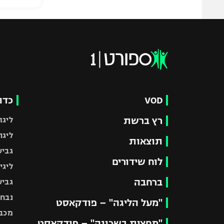
VOD
כדו
רץ ברשת
ליגת
ליגה
תוצאות
גביע
לוח שידורים
ליגי
ברחבה
גביע
נבחר
"מעל הליגה" – פודקאסט
מכבי
"מחצית בשכונה" – פודקאסט