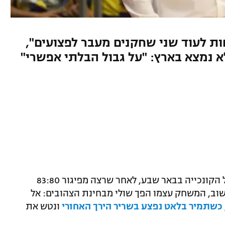
ות לעוד שני שחקנים מעבר לפצועים",
 נמצא בארץ: "על גבול הבלתי אפשרי"
מכבי תל אביב שרדה מותחן "ביתי" בהיכל הקונכייה בבאר שבע, לאחר שרצה מפיגור 83:80
גליל. אבל שוב, המשחק עצמו הפך שולי מבחינת הצהובים: אל
כשתמיר בלאט נפצע בשריר הירך האחורי
ונטש את