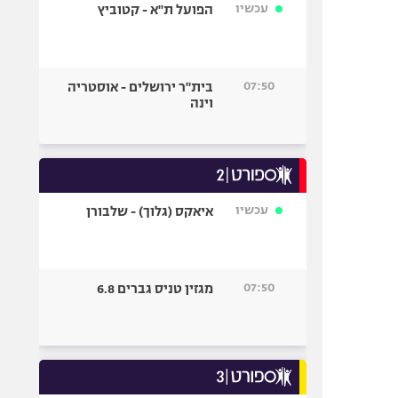
עכשיו
הפועל ת"א - קטוביץ
07:50
בית"ר ירושלים - אוסטריה
וינה
עכשיו
איאקס (גלוך) - שלבורן
07:50
מגזין טניס גברים 6.8